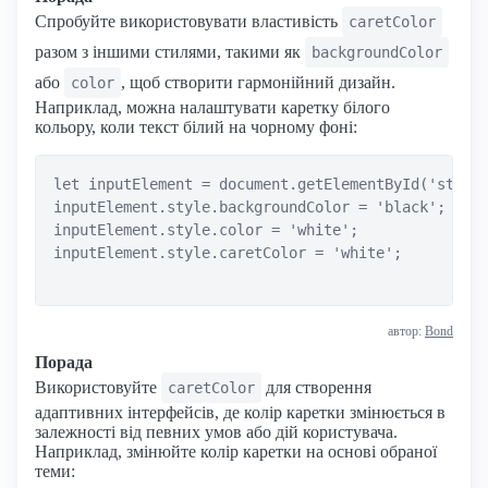
Спробуйте використовувати властивість
caretColor
разом з іншими стилями, такими як
backgroundColor
або
, щоб створити гармонійний дизайн.
color
Наприклад, можна налаштувати каретку білого
кольору, коли текст білий на чорному фоні:
let inputElement = document.getElementById('styled
inputElement.style.backgroundColor = 'black';

inputElement.style.color = 'white';

inputElement.style.caretColor = 'white';

автор:
Bond
Порада
Використовуйте
для створення
caretColor
адаптивних інтерфейсів, де колір каретки змінюється в
залежності від певних умов або дій користувача.
Наприклад, змінюйте колір каретки на основі обраної
теми: