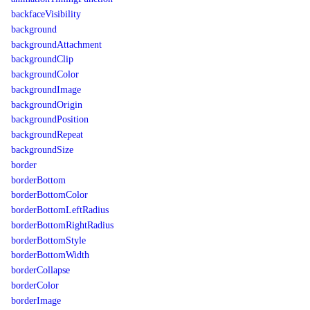
backfaceVisibility
background
backgroundAttachment
backgroundClip
backgroundColor
backgroundImage
backgroundOrigin
backgroundPosition
backgroundRepeat
backgroundSize
border
borderBottom
borderBottomColor
borderBottomLeftRadius
borderBottomRightRadius
borderBottomStyle
borderBottomWidth
borderCollapse
borderColor
borderImage