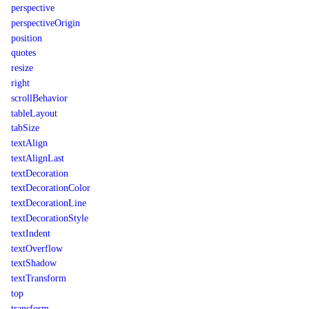
perspective
perspectiveOrigin
position
quotes
resize
right
scrollBehavior
tableLayout
tabSize
textAlign
textAlignLast
textDecoration
textDecorationColor
textDecorationLine
textDecorationStyle
textIndent
textOverflow
textShadow
textTransform
top
transform