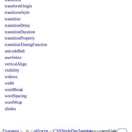
transformOrigin
transformStyle
transition
transitionDelay
transitionDuration
transitionProperty
transitionTimingFunction
unicodeBidi
userSelect
verticalAlign
visibility
widows
width
wordBreak
wordSpacing
wordWrap
zIndex
Головна
js
об'єкти
CSSStyleDeclaration
caretColor
пропонувати правки