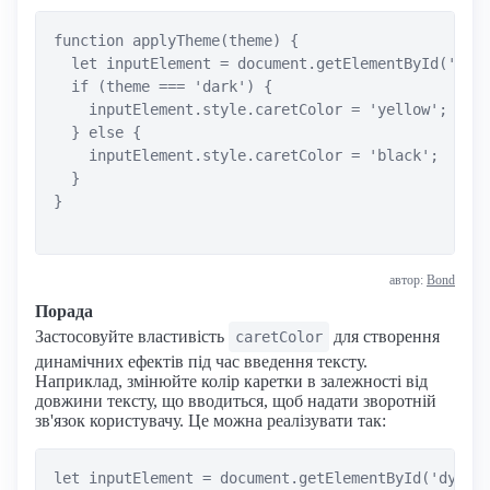
function applyTheme(theme) {

  let inputElement = document.getElementById('them
  if (theme === 'dark') {

    inputElement.style.caretColor = 'yellow';

  } else {

    inputElement.style.caretColor = 'black';

  }

}

автор:
Bond
Порада
Застосовуйте властивість
для створення
caretColor
динамічних ефектів під час введення тексту.
Наприклад, змінюйте колір каретки в залежності від
довжини тексту, що вводиться, щоб надати зворотній
зв'язок користувачу. Це можна реалізувати так:
let inputElement = document.getElementById('dynami