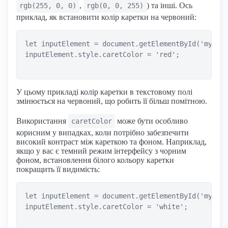
,
) та інші. Ось
rgb(255, 0, 0)
rgb(0, 0, 255)
приклад, як встановити колір каретки на червоний:
let inputElement = document.getElementById('myInpu
inputElement.style.caretColor = 'red';

У цьому прикладі колір каретки в текстовому полі
змінюється на червоний, що робить її більш помітною.
Використання
може бути особливо
caretColor
корисним у випадках, коли потрібно забезпечити
високий контраст між кареткою та фоном. Наприклад,
якщо у вас є темний режим інтерфейсу з чорним
фоном, встановлення білого кольору каретки
покращить її видимість:
let inputElement = document.getElementById('myDark
inputElement.style.caretColor = 'white';
