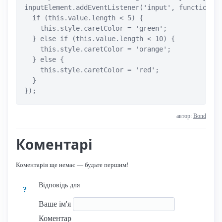
inputElement.addEventListener('input', function() 
  if (this.value.length < 5) {

    this.style.caretColor = 'green';

  } else if (this.value.length < 10) {

    this.style.caretColor = 'orange';

  } else {

    this.style.caretColor = 'red';

  }

});
автор:
Bond
Коментарі
Коментарів ще немає — будьте першим!
Відповідь для
?
Ваше ім'я
Коментар