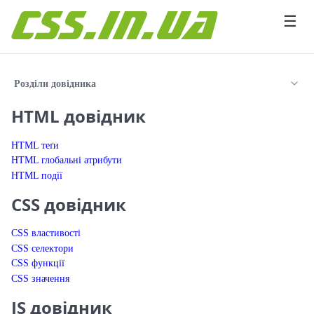
Перейти до вмісту
☰
Розділи довідника
HTML довідник
HTML теґи
HTML глобальні атрибути
HTML події
CSS довідник
CSS властивості
CSS селектори
CSS функції
CSS значення
JS довідник