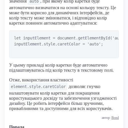
значення
, при якому колір каретки буде
auto
автоматично визначатися на основі кольору тексту. Це
може бути корисно для динамічних інтерфейсів, де
колір тексту може змінюватися, і відповідно колір
каретки повинен автоматично адаптуватися:
let inputElement = document.getElementById('autoIn
inputElement.style.caretColor = 'auto';

У цьому прикладі колір каретки буде автоматично
підлаштовуватись під колір тексту в текстовому полі.
Отже, використання властивості
дозволяє гнучко
element.style.caretColor
налаштовувати колір каретки для покращення
користувацького досвіду та забезпечення узгодженості
дизайну. Це робить інтерфейси більш зручними,
привабливими та доступними для всіх користувачів.
автор:
Bond
Порада