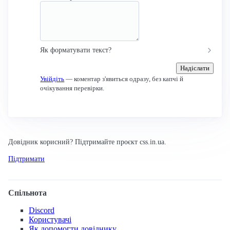
Як форматувати текст?
Надіслати
Увійдіть
— коментар з'явиться одразу, без капчі й
очікування перевірки.
Довідник корисний? Підтримайте проєкт css.in.ua.
Підтримати
Спільнота
Discord
Користувачі
Як допомогти довіднику