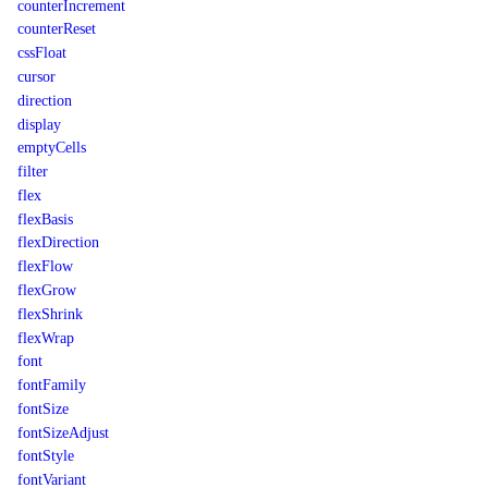
counterIncrement
counterReset
cssFloat
cursor
direction
display
emptyCells
filter
flex
flexBasis
flexDirection
flexFlow
flexGrow
flexShrink
flexWrap
font
fontFamily
fontSize
fontSizeAdjust
fontStyle
fontVariant