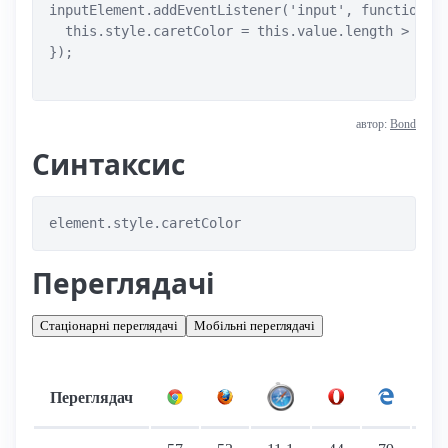
inputElement.addEventListener('input', function() 
  this.style.caretColor = this.value.length > 10 ?
});

автор:
Bond
Синтаксис
element.style.caretColor
Переглядачі
Стаціонарні переглядачі
Мобільні переглядачі
Переглядач
Підтримка: стаціонарні переглядачі