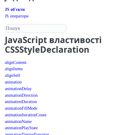
JS об'єкти
JS оператори
Пошук у довіднику
JavaScript
властивості
CSSStyleDeclaration
alignContent
alignItems
alignSelf
animation
animationDelay
animationDirection
animationDuration
animationFillMode
animationIterationCount
animationName
animationPlayState
animationTimingFunction