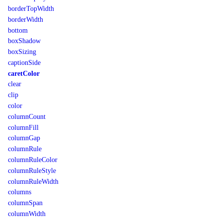
borderTopWidth
borderWidth
bottom
boxShadow
boxSizing
captionSide
caretColor
clear
clip
color
columnCount
columnFill
columnGap
columnRule
columnRuleColor
columnRuleStyle
columnRuleWidth
columns
columnSpan
columnWidth