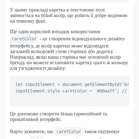
У цьому прикладі каретка в текстовому полі
змінюється на білий колір, що робить її добре видимою
на темному фоні.
Ще один корисний випадок використання
- це створення індивідуального дизайну
caretColor
інтерфейсу, де колір каретки може відповідати
загальній кольоровій схемі сторінки або додатку.
Наприклад, якщо ваша сторінка має основний колір
бренду, ви можете встановити каретку цього ж кольору
для узгодженості дизайну:
let inputElement = document.getElementById('brande
inputElement.style.caretColor = '#00aaff'; // Колі
Це допоможе створити більш гармонійний та
привабливий інтерфейс.
Варто зазначити, що
також підтримує
caretColor