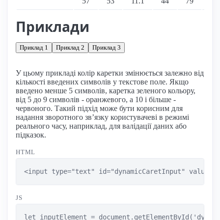
57
53
11.1
44
79
—
Приклади
Приклад 1
Приклад 2
Приклад 3
У цьому прикладі колір каретки змінюється залежно від
кількості введених символів у текстове поле. Якщо
введено менше 5 символів, каретка зеленого кольору,
від 5 до 9 символів - оранжевого, а 10 і більше -
червоного. Такий підхід може бути корисним для
надання зворотного зв’язку користувачеві в режимі
реального часу, наприклад, для валідації даних або
підказок.
HTML
<input type="text" id="dynamicCaretInput" value="
JS
let inputElement = document.getElementById('dynami