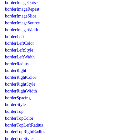
borderImageOutset
borderImageRepeat
borderImageSlice
borderImageSource
borderImageWidth
borderLeft
borderLeftColor
borderLeftStyle
borderLeftWidth
borderRadius
borderRight
borderRightColor
borderRightStyle
borderRightWidth
borderSpacing
borderStyle
borderTop
borderTopColor
borderTopLeftRadius
borderTopRightRadius
borderTopStyle