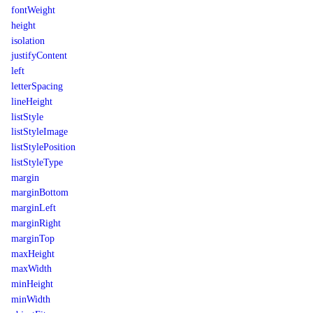
fontWeight
height
isolation
justifyContent
left
letterSpacing
lineHeight
listStyle
listStyleImage
listStylePosition
listStyleType
margin
marginBottom
marginLeft
marginRight
marginTop
maxHeight
maxWidth
minHeight
minWidth