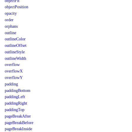
objectFit
objectPosition
opacity
order
orphans
outline
outlineColor
outlineOffset
outlineStyle
outlineWidth
overflow
overflowX
overflowY
padding
paddingBottom
paddingLeft
paddingRight
paddingTop
pageBreakAfter
pageBreakBefore
pageBreakInside