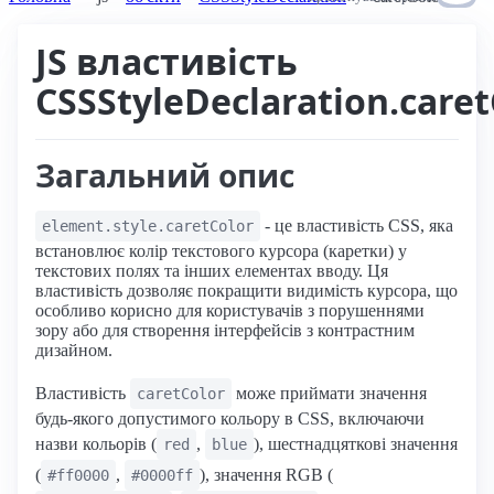
JS властивість
CSSStyleDeclaration.caret
Загальний опис
- це властивість CSS, яка
element.style.caretColor
встановлює колір текстового курсора (каретки) у
текстових полях та інших елементах вводу. Ця
властивість дозволяє покращити видимість курсора, що
особливо корисно для користувачів з порушеннями
зору або для створення інтерфейсів з контрастним
дизайном.
Властивість
може приймати значення
caretColor
будь-якого допустимого кольору в CSS, включаючи
назви кольорів (
,
), шестнадцяткові значення
red
blue
(
,
), значення RGB (
#ff0000
#0000ff