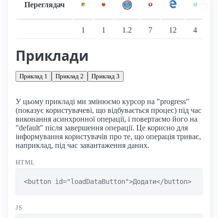
Переглядач
Підтримка: стаціонарні переглядачі
1
1
1.2
7
12
4
Приклади
Приклад 1
Приклад 2
Приклад 3
У цьому прикладі ми змінюємо курсор на "progress"
(показує користувачеві, що відбувається процес) під час
виконання асинхронної операції, і повертаємо його на
"default" після завершення операції. Це корисно для
інформування користувачів про те, що операція триває,
наприклад, під час завантаження даних.
HTML
<button id="loadDataButton">Додати</button>
JS