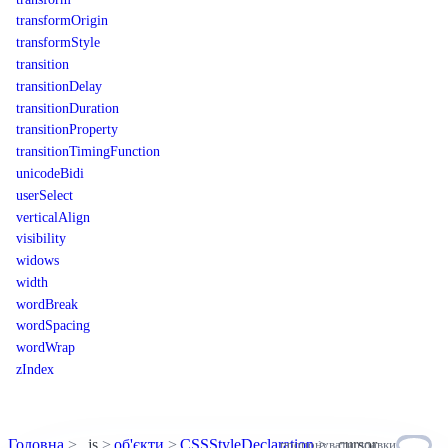
transformOrigin
transformStyle
transition
transitionDelay
transitionDuration
transitionProperty
transitionTimingFunction
unicodeBidi
userSelect
verticalAlign
visibility
widows
width
wordBreak
wordSpacing
wordWrap
zIndex
Головна
js
об'єкти
CSSStyleDeclaration
cursor
пропонувати правки