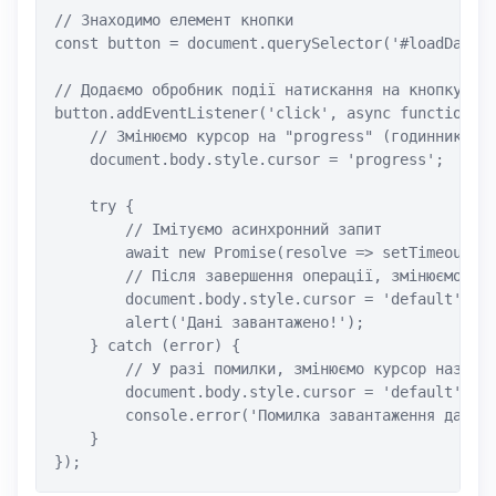
// Знаходимо елемент кнопки

const button = document.querySelector('#loadDataBu
// Додаємо обробник події натискання на кнопку

button.addEventListener('click', async function() 
    // Змінюємо курсор на "progress" (годинник або
    document.body.style.cursor = 'progress';

    try {

        // Імітуємо асинхронний запит

        await new Promise(resolve => setTimeout(re
        // Після завершення операції, змінюємо кур
        document.body.style.cursor = 'default';

        alert('Дані завантажено!');

    } catch (error) {

        // У разі помилки, змінюємо курсор назад н
        document.body.style.cursor = 'default';

        console.error('Помилка завантаження даних'
    }

});