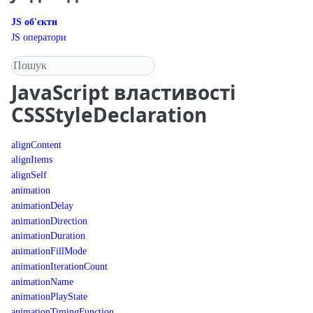
JS об'єкти
JS оператори
Пошук у довіднику
JavaScript
властивості
CSSStyleDeclaration
alignContent
alignItems
alignSelf
animation
animationDelay
animationDirection
animationDuration
animationFillMode
animationIterationCount
animationName
animationPlayState
animationTimingFunction