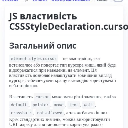
JS властивість
CSSStyleDeclaration.curs
Загальний опис
– це властивість, яка
element.style.cursor
встановлює або повертає тип курсора миші, який буде
відображатися при наведенні на елемент. Ця
властивість дозволяє налаштувати зовнішній вигляд
курсора, забезпечуючи кращу взаємодію користувача з
веб-сторінкою.
Властивість
може мати різні значення, такі як
cursor
,
,
,
,
,
default
pointer
move
text
wait
,
, а також багато інших.
crosshair
not-allowed
Крім стандартних значень, можна використовувати
URL-адресу для встановлення користувацького