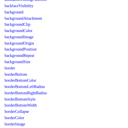
backfaceVisibility
background
backgroundAttachment
backgroundClip
backgroundColor
backgroundImage
backgroundOrigin
backgroundPosition
backgroundRepeat
backgroundSize
border
borderBottom
borderBottomColor
borderBottomLeftRadius
borderBottomRightRadius
borderBottomStyle
borderBottomWidth
borderCollapse
borderColor
borderImage