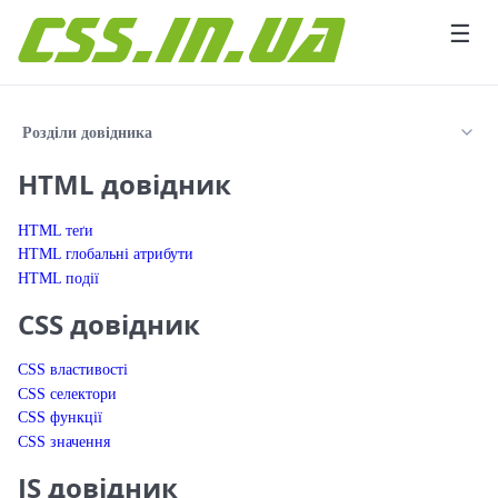
Перейти до вмісту
☰
Розділи довідника
HTML довідник
HTML теґи
HTML глобальні атрибути
HTML події
CSS довідник
CSS властивості
CSS селектори
CSS функції
CSS значення
JS довідник