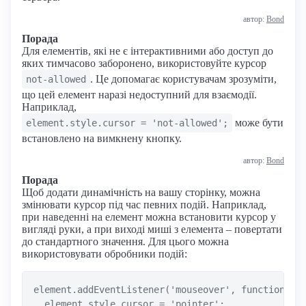
автор:
Bond
Порада
Для елементів, які не є інтерактивними або доступ до
яких тимчасово заборонено, використовуйте курсор
. Це допомагає користувачам зрозуміти,
not-allowed
що цей елемент наразі недоступний для взаємодії.
Наприклад,
може бути
element.style.cursor = 'not-allowed';
встановлено на вимкнену кнопку.
автор:
Bond
Порада
Щоб додати динамічність на вашу сторінку, можна
змінювати курсор під час певних подій. Наприклад,
при наведенні на елемент можна встановити курсор у
вигляді руки, а при виході миші з елемента – повертати
до стандартного значення. Для цього можна
використовувати обробники подій:
element.addEventListener('mouseover', function() {
  element.style.cursor = 'pointer';
