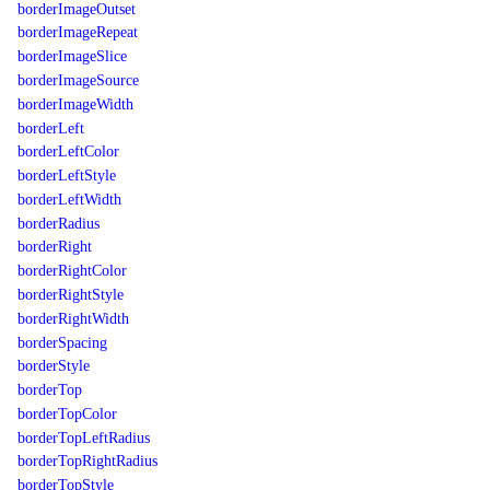
borderImageOutset
borderImageRepeat
borderImageSlice
borderImageSource
borderImageWidth
borderLeft
borderLeftColor
borderLeftStyle
borderLeftWidth
borderRadius
borderRight
borderRightColor
borderRightStyle
borderRightWidth
borderSpacing
borderStyle
borderTop
borderTopColor
borderTopLeftRadius
borderTopRightRadius
borderTopStyle