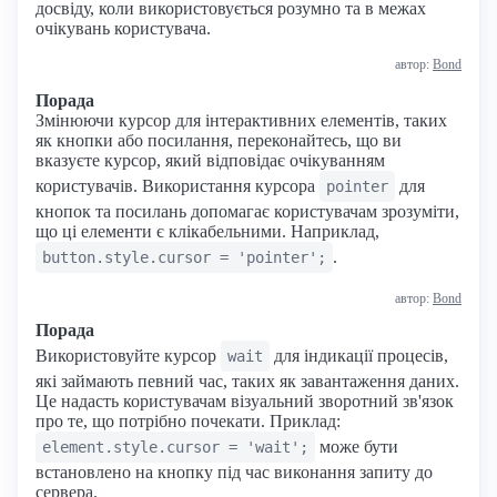
досвіду, коли використовується розумно та в межах
очікувань користувача.
автор:
Bond
Порада
Змінюючи курсор для інтерактивних елементів, таких
як кнопки або посилання, переконайтесь, що ви
вказуєте курсор, який відповідає очікуванням
користувачів. Використання курсора
для
pointer
кнопок та посилань допомагає користувачам зрозуміти,
що ці елементи є клікабельними. Наприклад,
.
button.style.cursor = 'pointer';
автор:
Bond
Порада
Використовуйте курсор
для індикації процесів,
wait
які займають певний час, таких як завантаження даних.
Це надасть користувачам візуальний зворотний зв'язок
про те, що потрібно почекати. Приклад:
може бути
element.style.cursor = 'wait';
встановлено на кнопку під час виконання запиту до
сервера.