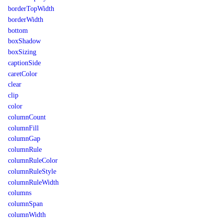
borderTopWidth
borderWidth
bottom
boxShadow
boxSizing
captionSide
caretColor
clear
clip
color
columnCount
columnFill
columnGap
columnRule
columnRuleColor
columnRuleStyle
columnRuleWidth
columns
columnSpan
columnWidth