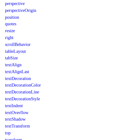
perspective
perspectiveOrigin
position
quotes
resize
right
scrollBehavior
tableLayout
tabSize
textAlign
textAlignLast
textDecoration
textDecorationColor
textDecorationLine
textDecorationStyle
textIndent
textOverflow
textShadow
textTransform
top
transform