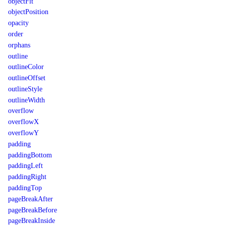
objectFit
objectPosition
opacity
order
orphans
outline
outlineColor
outlineOffset
outlineStyle
outlineWidth
overflow
overflowX
overflowY
padding
paddingBottom
paddingLeft
paddingRight
paddingTop
pageBreakAfter
pageBreakBefore
pageBreakInside