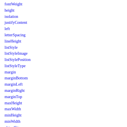
fontWeight
height
isolation
justifyContent
left
letterSpacing
lineHeight
listStyle
listStyleImage
listStylePosition
listStyleType
margin
marginBottom
marginLeft
marginRight
marginTop
maxHeight
maxWidth
minHeight
minWidth