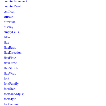
counterIncrement
counterReset
cssFloat
cursor
direction
display
emptyCells
filter
flex
flexBasis
flexDirection
flexFlow
flexGrow
flexShrink
flexWrap
font
fontFamily
fontSize
fontSizeAdjust
fontStyle
fontVariant