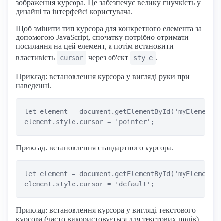
зображення курсора. Це забезпечує велику гнучкість у
дизайні та інтерфейсі користувача.
Щоб змінити тип курсора для конкретного елемента за
допомогою JavaScript, спочатку потрібно отримати
посилання на цей елемент, а потім встановити
властивість
через об'єкт
.
cursor
style
Приклад: встановлення курсора у вигляді руки при
наведенні.
let element = document.getElementById('myElement')
Приклад: встановлення стандартного курсора.
let element = document.getElementById('myElement')
Приклад: встановлення курсора у вигляді текстового
курсора (часто використовується для текстових полів).