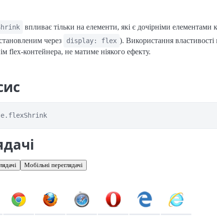
впливає тільки на елементи, які є дочірніми елементами 
Shrink
встановленим через
). Використання властивості 
display: flex
ім flex-контейнера, не матиме ніякого ефекту.
сис
le.flexShrink
ядачі
лядачі
Мобільні переглядачі