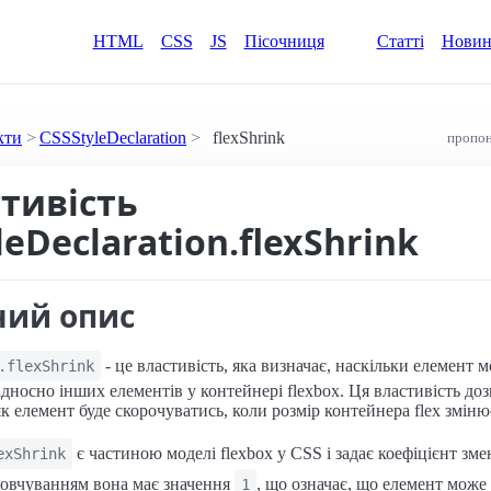
HTML
CSS
JS
Пісочниця
Статті
Нови
кти
CSSStyleDeclaration
flexShrink
пропон
стивість
leDeclaration.flexShrink
ний опис
- це властивість, яка визначає, наскільки елемент 
.flexShrink
дносно інших елементів у контейнері flexbox. Ця властивість до
к елемент буде скорочуватись, коли розмір контейнера flex зміню
є частиною моделі flexbox у CSS і задає коефіцієнт зм
exShrink
мовчуванням вона має значення
, що означає, що елемент може
1