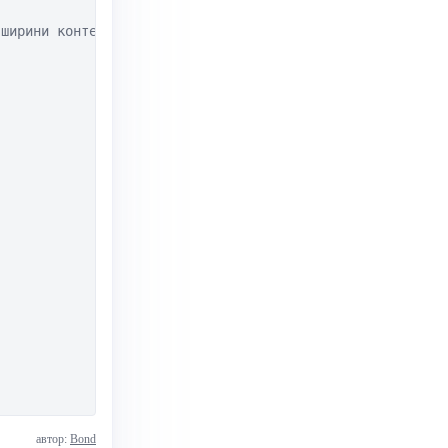
ширини контейнера

автор:
Bond