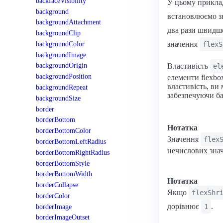
backfaceVisibility
У цьому приклад
background
встановлюємо з
backgroundAttachment
два рази швидше
backgroundClip
backgroundColor
значення
flexS
backgroundImage
backgroundOrigin
Властивість
el
backgroundPosition
елементи flexbo
властивість, ви
backgroundRepeat
забезпечуючи ба
backgroundSize
border
borderBottom
Нотатка
borderBottomColor
Значення
flex
borderBottomLeftRadius
нечислових знач
borderBottomRightRadius
borderBottomStyle
borderBottomWidth
Нотатка
borderCollapse
Якщо
flexShr
borderColor
дорівнює
.
borderImage
1
borderImageOutset