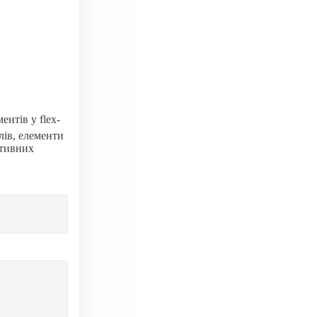
ентів у flex-
лів, елементи
птивних