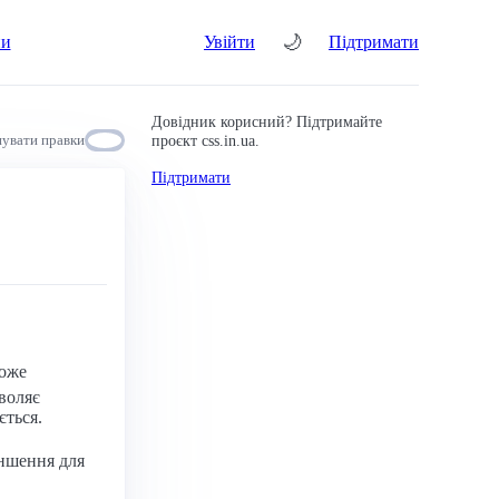
🌙
ни
Увійти
Підтримати
Довідник корисний? Підтримайте
проєкт css.in.ua.
увати правки
Підтримати
може
зволяє
ється.
еншення для