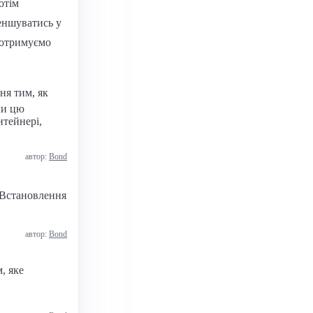
потім
меншуватись у
 отримуємо
ня тим, як
чи цю
нтейнері,
автор:
Bond
 Встановлення
автор:
Bond
, яке