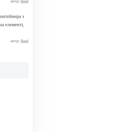
автор:
Bond
контейнера з
на елементі,
автор:
Bond