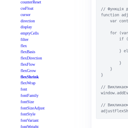
counterReset
cssFloat
// Функція д
cursor
function adj
direction
    var cont
display
    for (var
emptyCells
        if (
filter
            
flex
        } el
flexBasis
            
flexDirection
        }

flexFlow
    }

flexGrow
}

flexShrink
flexWrap
// Викликаєм
font
window.addEv
fontFamily
fontSize
// Викликаєм
fontSizeAdjust
adjustFlexS
fontStyle
fontVariant
fontWeight