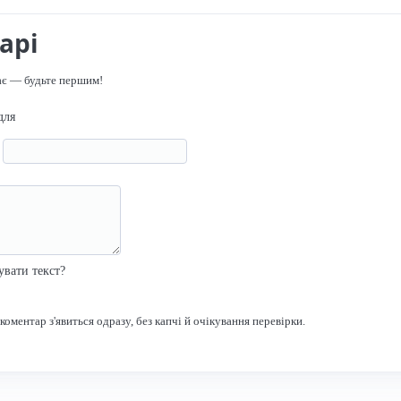
арі
ає — будьте першим!
для
я
р
увати текст?
оментар з'явиться одразу, без капчі й очікування перевірки.