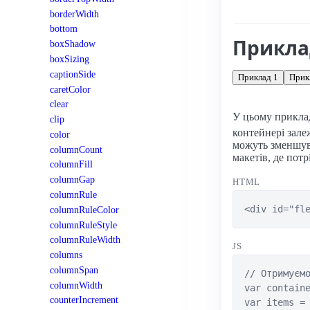
Підтримка: стац
borderWidth
bottom
Прикл
boxShadow
boxSizing
captionSide
Приклад 1
Прик
caretColor
clear
У цьому прикла
clip
контейнері зал
color
можуть зменшув
columnCount
макетів, де пот
columnFill
columnGap
HTML
columnRule
<div id="fl
columnRuleColor
columnRuleStyle
columnRuleWidth
JS
columns
columnSpan
// Отримуємо
columnWidth
var containe
counterIncrement
var items = 