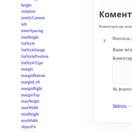
height
Комент
isolation
justifyContent
left
Коментарів ще нем
letterSpacing
lineHeight
Відповідь 
?
listStyle
Ваше ім'
listStyleImage
listStylePosition
Комента
listStyleType
margin
marginBottom
marginLeft
marginRight
Як формат
marginTop
maxHeight
Увійдіть
— к
maxWidth
minHeight
minWidth
objectFit