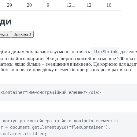
іонарні переглядачі
29
20
9
12.1
12
10
ади
лад 2
Приклад 3
ді ми динамічно налаштовуємо властивість
для елем
flexShrink
ежно від його ширини. Якщо ширина контейнера менше 500 піксе
атись; якщо більше – зменшення вимкнено. Це корисно для ада
рібно змінювати поведінку елементів при різних розмірах вікна.
exContainer">Демонстраційний елемент</div>
 доступ до контейнера та його дочірніх елементів

r = document.getElementById("flexContainer");

container.children;
