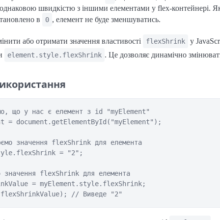
однаковою швидкістю з іншими елементами у flex-контейнері. Я
тановлено в
, елемент не буде зменшуватись.
0
мінити або отримати значення властивості
у JavaScr
flexShrink
ти
. Це дозволяє динамічно змінюва
element.style.flexShrink
икористання
о, що у нас є елемент з id "myElement"

t = document.getElementById("myElement");

ємо значення flexShrink для елемента

yle.flexShrink = "2";

 значення flexShrink для елемента

nkValue = myElement.style.flexShrink;
