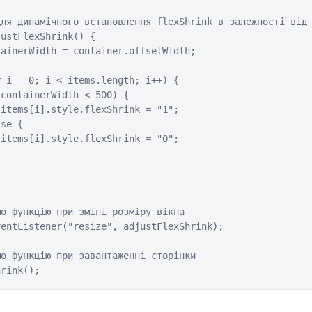
ля динамічного встановлення flexShrink в залежності від 
ustFlexShrink() {

ainerWidth = container.offsetWidth;

 i = 0; i < items.length; i++) {

containerWidth < 500) {

items[i].style.flexShrink = "1";

se {

items[i].style.flexShrink = "0";

о функцію при зміні розміру вікна

entListener("resize", adjustFlexShrink);

о функцію при завантаженні сторінки

hrink();