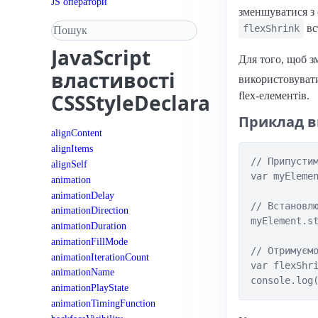
JS оператори
зменшуватися з 
Пошук у довіднику
вс
flexShrink
JavaScript
Для того, щоб з
властивості
використовува
flex-елементів.
CSSStyleDeclaration
Приклад в
alignContent
alignItems
// Припустим
alignSelf
var myElemen
animation
animationDelay
// Встановлю
animationDirection
myElement.st
animationDuration
animationFillMode
// Отримуємо
animationIterationCount
var flexShri
animationName
animationPlayState
animationTimingFunction