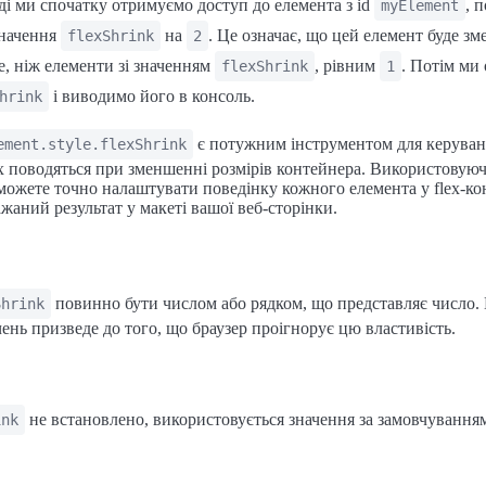
і ми спочатку отримуємо доступ до елемента з id
, 
myElement
начення
на
. Це означає, що цей елемент буде з
flexShrink
2
, ніж елементи зі значенням
, рівним
. Потім ми
flexShrink
1
і виводимо його в консоль.
hrink
є потужним інструментом для керуван
ement.style.flexShrink
x поводяться при зменшенні розмірів контейнера. Використовую
 можете точно налаштувати поведінку кожного елемента у flex-ко
жаний результат у макеті вашої веб-сторінки.
повинно бути числом або рядком, що представляє число.
Shrink
ень призведе до того, що браузер проігнорує цю властивість.
не встановлено, використовується значення за замовчуванням
ink