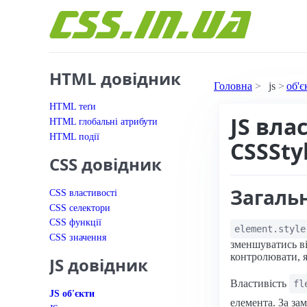
Перейти до вмісту
HTML довідник
Головна
js
об'є
HTML теґи
JS вла
HTML глобальні атрибути
HTML події
CSSSty
CSS довідник
Загаль
CSS властивості
CSS селектори
CSS функції
element.style
CSS значення
зменшуватись ві
контролювати, я
JS довідник
Властивість
fl
JS об'єкти
елемента. За за