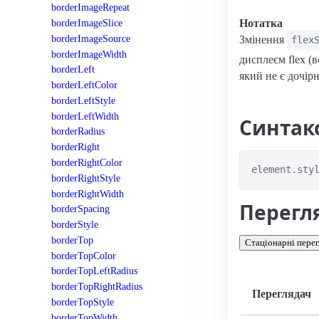
borderImageRepeat
borderImageSlice
Нотатка
borderImageSource
Змінення
flex
borderImageWidth
дисплеєм flex (
borderLeft
який не є дочірн
borderLeftColor
borderLeftStyle
borderLeftWidth
Синтак
borderRadius
borderRight
borderRightColor
element.sty
borderRightStyle
borderRightWidth
Перегл
borderSpacing
borderStyle
borderTop
Стаціонарні перег
borderTopColor
borderTopLeftRadius
borderTopRightRadius
Переглядач
borderTopStyle
borderTopWidth