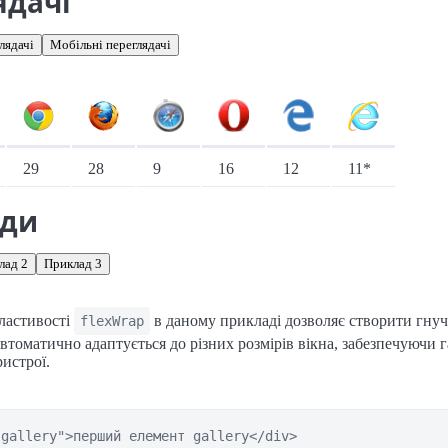
ядачі
лядачі
Мобільні переглядачі
іонарні переглядачі
29
28
9
16
12
11*
ади
лад 2
Приклад 3
ластивості
в даному прикладі дозволяє створити гну
flexWrap
автоматично адаптується до різних розмірів вікна, забезпечуючи 
ристрої.
gallery">перший елемент gallery</div>
