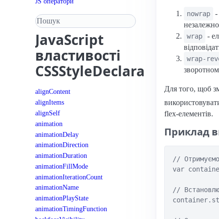
JS оператори
-
nowrap
Пошук у довіднику
незалежно 
JavaScript
- е
wrap
відповідат
властивості
wrap-rev
CSSStyleDeclaration
зворотном
Для того, щоб з
alignContent
використовува
alignItems
alignSelf
flex-елементів.
animation
Приклад в
animationDelay
animationDirection
animationDuration
// Отримуємо
animationFillMode
var containe
animationIterationCount
animationName
// Встановлю
animationPlayState
container.st
animationTimingFunction