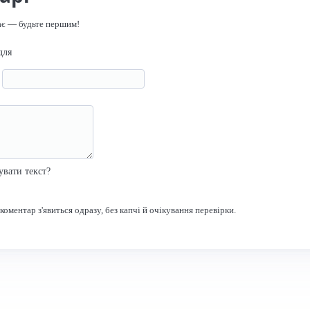
ає — будьте першим!
для
я
р
увати текст?
оментар з'явиться одразу, без капчі й очікування перевірки.