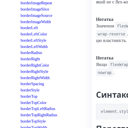
який не є flex-к
borderImageRepeat
borderImageSlice
borderImageSource
Нотатка
borderImageWidth
Значення
flex
borderLeft
wrap-reverse
borderLeftColor
borderLeftStyle
цю властивість.
borderLeftWidth
borderRadius
Нотатка
borderRight
Якщо
flexWra
borderRightColor
borderRightStyle
.
nowrap
borderRightWidth
borderSpacing
borderStyle
Синтак
borderTop
borderTopColor
borderTopLeftRadius
element.sty
borderTopRightRadius
borderTopStyle
borderTopWidth