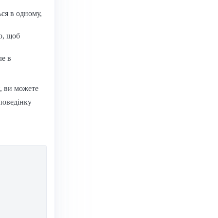
ся в одному,
о, щоб
ле в
t, ви можете
поведінку