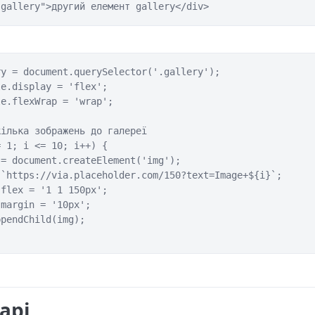
"gallery">другий елемент gallery</div>
y = document.querySelector('.gallery');

e.display = 'flex';

e.flexWrap = 'wrap';

ілька зображень до галереї

 1; i <= 10; i++) {

= document.createElement('img');

`https://via.placeholder.com/150?text=Image+${i}`;

flex = '1 1 150px';

margin = '10px';

pendChild(img);

арі