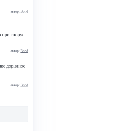
автор:
Bond
р проігнорує
автор:
Bond
яке дорівнює
автор:
Bond