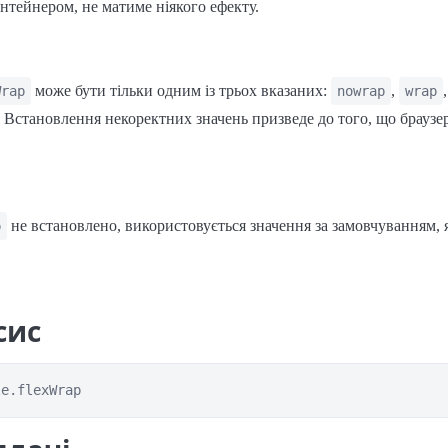
онтейнером, не матиме ніякого ефекту.
може бути тільки одним із трьох вказаних:
,
,
Wrap
nowrap
wrap
. Встановлення некоректних значень призведе до того, що браузе
не встановлено, використовується значення за замовчуванням, 
p
сис
le.flexWrap