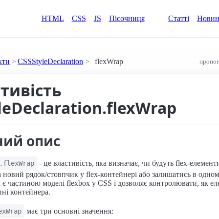
HTML
CSS
JS
Пісочниця
Статті
Нови
кти
CSSStyleDeclaration
flexWrap
пропон
стивість
leDeclaration.flexWrap
ний опис
- це властивість, яка визначає, чи будуть flex-елемент
.flexWrap
 новий рядок/стовпчик у flex-контейнері або залишатись в одном
 є частиною моделі flexbox у CSS і дозволяє контролювати, як е
ині контейнера.
має три основні значення:
exWrap