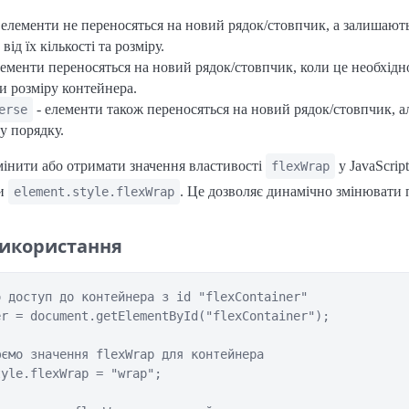
 елементи не переносяться на новий рядок/стовпчик, а залишають
від їх кількості та розміру.
лементи переносяться на новий рядок/стовпчик, коли це необхідн
и розміру контейнера.
- елементи також переносяться на новий рядок/стовпчик, а
erse
у порядку.
мінити або отримати значення властивості
у JavaScrip
flexWrap
ти
. Це дозволяє динамічно змінювати 
element.style.flexWrap
икористання
 доступ до контейнера з id "flexContainer"

r = document.getElementById("flexContainer");

ємо значення flexWrap для контейнера

yle.flexWrap = "wrap";
