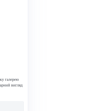
чку галерею
гарний вигляд