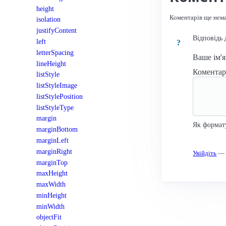
height
Коментарів ще нем
isolation
justifyContent
Відповідь 
left
?
letterSpacing
Ваше ім'
lineHeight
Комента
listStyle
listStyleImage
listStylePosition
listStyleType
margin
Як формат
marginBottom
marginLeft
marginRight
Увійдіть
— к
marginTop
maxHeight
maxWidth
minHeight
minWidth
objectFit