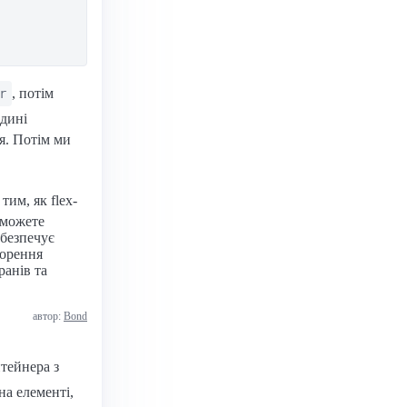
, потім
r
едині
я. Потім ми
им, як flex-
 можете
абезпечує
ворення
ранів та
автор:
Bond
нтейнера з
на елементі,