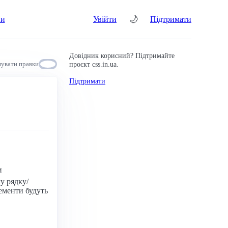
🌙
ни
Увійти
Підтримати
Довідник корисний? Підтримайте
проєкт css.in.ua.
увати правки
Підтримати
и
у рядку/
лементи будуть