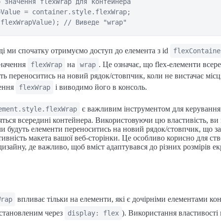
 значення flexWrap для контейнера

Value = container.style.flexWrap;

і ми спочатку отримуємо доступ до елемента з id
flexContaine
начення
на
. Це означає, що flex-елементи всер
flexWrap
wrap
ть переноситись на новий рядок/стовпчик, коли не вистачає місц
ення
і виводимо його в консоль.
flexWrap
є важливим інструментом для керування т
ement.style.flexWrap
ться всередині контейнера. Використовуючи цю властивість, ви
и будуть елементи переноситись на новий рядок/стовпчик, що з
птивність макета вашої веб-сторінки. Це особливо корисно для ст
изайну, де важливо, щоб вміст адаптувався до різних розмірів ек
впливає тільки на елементи, які є дочірніми елементами ко
Wrap
встановленим через
). Використання властивості 
display: flex