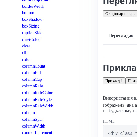
Перегл
borderWidth
bottom
Стаціонарні перег
boxShadow
boxSizing
captionSide
Переглядач
caretColor
clear
Підтримка: стац
clip
color
Прикл
columnCount
columnFill
columnGap
Приклад 1
Прик
columnRule
columnRuleColor
Використання в
columnRuleStyle
зображень, яка 
columnRuleWidth
на будь-якому п
columns
columnSpan
HTML
columnWidth
counterIncrement
<div class="