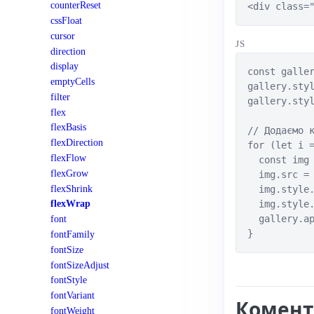
counterReset
<div class=
cssFloat
cursor
JS
direction
display
const galler
emptyCells
gallery.styl
filter
gallery.styl
flex
flexBasis
// Додаємо к
flexDirection
for (let i =
flexFlow
  const img 
flexGrow
  img.src = 
flexShrink
  img.style.
flexWrap
  img.style.
  gallery.ap
font
}
fontFamily
fontSize
fontSizeAdjust
fontStyle
fontVariant
Комент
fontWeight