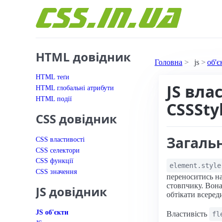
Перейти до вмісту
HTML довідник
Головна
js
об'є
HTML теґи
JS вла
HTML глобальні атрибути
HTML події
CSSSty
CSS довідник
Загаль
CSS властивості
CSS селектори
CSS функції
element.style
CSS значення
переноситись на
стовпчику. Вона
JS довідник
обтікати всеред
JS об'єкти
Властивість
fl