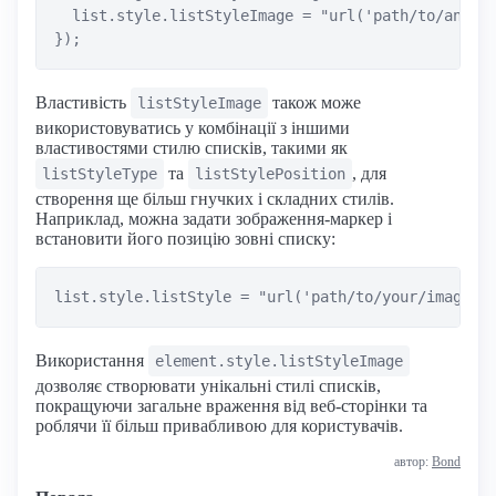
  list.style.listStyleImage = "url('path/to/anothe
Властивість
також може
listStyleImage
використовуватись у комбінації з іншими
властивостями стилю списків, такими як
та
, для
listStyleType
listStylePosition
створення ще більш гнучких і складних стилів.
Наприклад, можна задати зображення-маркер і
встановити його позицію зовні списку:
Використання
element.style.listStyleImage
дозволяє створювати унікальні стилі списків,
покращуючи загальне враження від веб-сторінки та
роблячи її більш привабливою для користувачів.
автор:
Bond