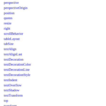
perspective
perspectiveOrigin
position
quotes
resize
right
scrollBehavior
tableLayout
tabSize
textAlign
textAlignLast
textDecoration
textDecorationColor
textDecorationLine
textDecorationStyle
textIndent
textOverflow
textShadow
textTransform
top
transform