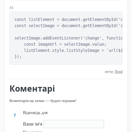
JS
const listElement = document.getElementById('custo
const selectImage = document.getElementById('selec
selectImage.addEventListener('change', function() 
    const imageUrl = selectImage.value;

    listElement.style.listStyleImage = `url(${imag
});
автор:
Bond
Коментарі
Коментарів ще немає — будьте першим!
Відповідь для
?
Ваше ім'я