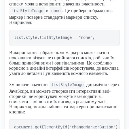
списку, можна встановити значення властивості
в
. Це прибере зображення-
listStyleImage
none
маркер і поверне стандартні маркери списку.
Наприклад:
Використання зображень як маркерів може значно
покращити візуальне сприйняття списків, роблячи їх
більш привабливими і оригінальними. Це особливо
корисно в дизайні інтерфейсів користувача, де важлива
увага до деталей і унікальність кожного елемента.
Змінюючи значення
динамічно через
listStyleImage
JavaScript, ви можете створювати інтерактивні веб-
сторінки, де користувачі можуть взаємодіяти зі
списками і змінювати їх вигляд в реальному часі.
Наприклад, можна змінювати маркери при натисканні
кнопки:
document.getElementById("changeMarkerButton").addE