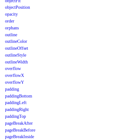
objectFit
objectPosition
opacity
order
orphans
outline
outlineColor
outlineOffset
outlineStyle
outlineWidth
overflow
overflowX
overflowY
padding
paddingBottom
paddingLeft
paddingRight
paddingTop
pageBreakAfter
pageBreakBefore
pageBreakInside