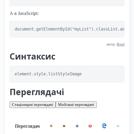
А в JavaScript:
автор:
Bond
Синтаксис
element.style.listStyleImage
Переглядачі
Стаціонарні переглядачі
Мобільні переглядачі
Переглядач