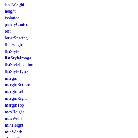
fontWeight
height
isolation
justifyContent
left
letterSpacing
lineHeight
listStyle
listStyleImage
listStylePosition
listStyleType
margin
marginBottom
marginLeft
marginRight
marginTop
maxHeight
maxWidth
minHeight
minWidth