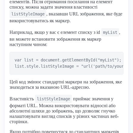
елементів. Після отримання посилання на елемент
списку, можна задати значення властивості
, вказавши URL зображення, яке буде
listStyleImage
використовуватись як маркер.
Наприклад, якщо у вас є елемент списку з id
,
myList
ви можете встановити зображення як маркер
наступним чином:
var list = document.getElementById("myList");

Цей код змінює стандартні маркери на зображення, яке
знаходиться за вказаною URL-адресою.
Властивість
приймає значення у
listStyleImage
форматі URL. Можна використовувати відносні або
абсолютні шляхи до зображень, що дозволяє гнучко
налаштовувати вигляд списків у різних частинах веб-
сторінки.
Якщо потрібно повернутися до стандартних маркерів