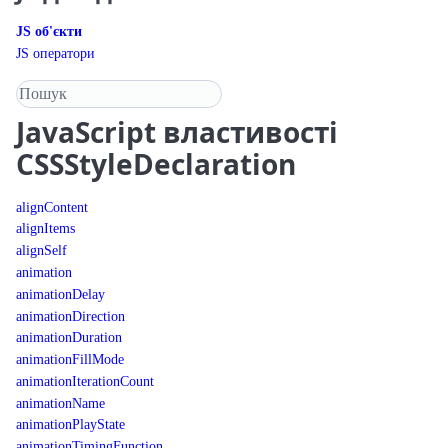
JS об'єкти
JS оператори
Пошук у довіднику
JavaScript
властивості
CSSStyleDeclaration
alignContent
alignItems
alignSelf
animation
animationDelay
animationDirection
animationDuration
animationFillMode
animationIterationCount
animationName
animationPlayState
animationTimingFunction