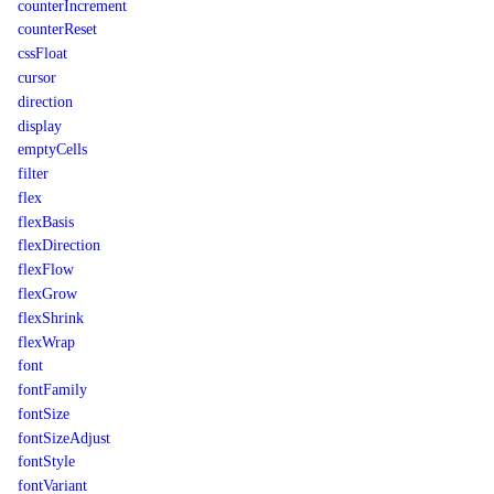
counterIncrement
counterReset
cssFloat
cursor
direction
display
emptyCells
filter
flex
flexBasis
flexDirection
flexFlow
flexGrow
flexShrink
flexWrap
font
fontFamily
fontSize
fontSizeAdjust
fontStyle
fontVariant