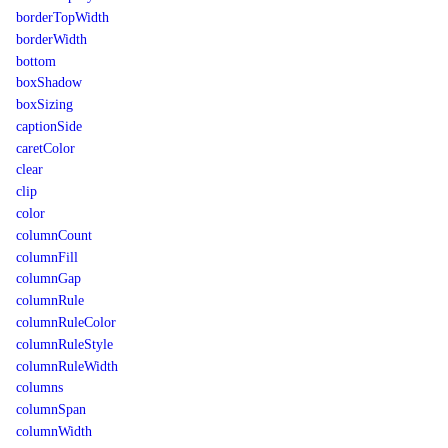
borderTopWidth
borderWidth
bottom
boxShadow
boxSizing
captionSide
caretColor
clear
clip
color
columnCount
columnFill
columnGap
columnRule
columnRuleColor
columnRuleStyle
columnRuleWidth
columns
columnSpan
columnWidth