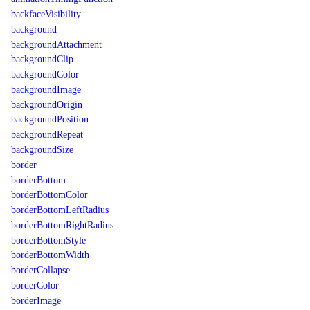
backfaceVisibility
background
backgroundAttachment
backgroundClip
backgroundColor
backgroundImage
backgroundOrigin
backgroundPosition
backgroundRepeat
backgroundSize
border
borderBottom
borderBottomColor
borderBottomLeftRadius
borderBottomRightRadius
borderBottomStyle
borderBottomWidth
borderCollapse
borderColor
borderImage