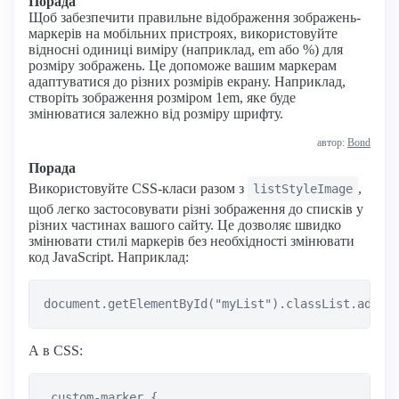
Порада
Щоб забезпечити правильне відображення зображень-
маркерів на мобільних пристроях, використовуйте
відносні одиниці виміру (наприклад, em або %) для
розміру зображень. Це допоможе вашим маркерам
адаптуватися до різних розмірів екрану. Наприклад,
створіть зображення розміром 1em, яке буде
змінюватися залежно від розміру шрифту.
автор:
Bond
Порада
Використовуйте CSS-класи разом з
,
listStyleImage
щоб легко застосовувати різні зображення до списків у
різних частинах вашого сайту. Це дозволяє швидко
змінювати стилі маркерів без необхідності змінювати
код JavaScript. Наприклад:
А в CSS:
.custom-marker {
