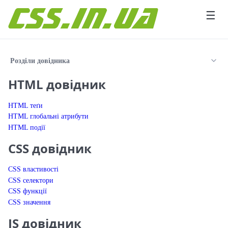
Перейти до вмісту
☰
Розділи довідника
HTML довідник
HTML теґи
HTML глобальні атрибути
HTML події
CSS довідник
CSS властивості
CSS селектори
CSS функції
CSS значення
JS довідник