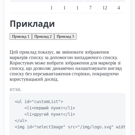
Підтримка: стаціонарні переглядачі
1
1
1
7
12
4
Приклади
Приклад 1
Приклад 2
Приклад 3
Цей приклад показує, як змінювати зображення
маркерів списку за допомогою випадаючого списку.
Користувач може вибрати зображення для маркерів зі
списку, що дозволяє динамічно налаштовувати вигляд
списку без перезавантаження сторінки, покращуючи
користувацький досвід.
HTML
<ul id="customList">

    <li>перший пункт</li>

    <li>другий пункт</li>

</ul>

<img id="selectImage" src="/img/logo.svg" width="