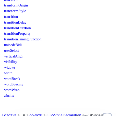
transformOrigin
transformStyle
transition
transitionDelay
transitionDuration
transitionProperty
transitionTimingFunction
unicodeBidi
userSelect
verticalAlign
visibility
widows
width
wordBreak
wordSpacing
wordWrap
zIndex
Головна
js
об'єкти
CSSStyleDeclaration
listStyleImage
пропонувати правки