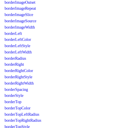
borderImageOutset
borderImageRepeat
borderImageSlice
borderImageSource
borderImageWidth
borderLeft
borderLeftColor
borderLeftStyle
borderLeftWidth
borderRadius
borderRight
borderRightColor
borderRightStyle
borderRightWidth
borderSpacing
borderStyle
borderTop
borderTopColor
borderTopLeftRadius
borderTopRightRadius
borderTopStyle