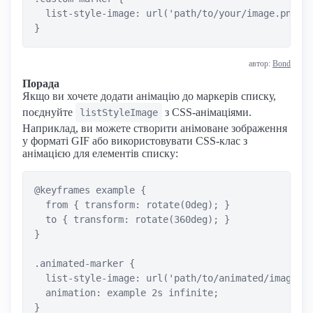
  list-style-image: url('path/to/your/image.png');
автор:
Bond
Порада
Якщо ви хочете додати анімацію до маркерів списку,
поєднуйте
з CSS-анімаціями.
listStyleImage
Наприклад, ви можете створити анімоване зображення
у форматі GIF або використовувати CSS-клас з
анімацією для елементів списку:
@keyframes example {

  from { transform: rotate(0deg); }

  to { transform: rotate(360deg); }

}

.animated-marker {

  list-style-image: url('path/to/animated/image.gi
  animation: example 2s infinite;
