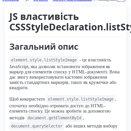
JS властивість
CSSStyleDeclaration.listS
Загальний опис
- це властивість
element.style.listStyleImage
JavaScript, яка дозволяє встановити зображення як
маркер для елементів списку у HTML-документі. Вона
дає змогу використовувати кастомні зображення
замість стандартних маркерів, таких як кружечки або
квадрати.
Щоб використати
,
element.style.listStyleImage
спочатку необхідно отримати доступ до HTML-
елемента списку. Це можна зробити за допомогою
методів
,
document.getElementById
або інших методів вибору
document.querySelector