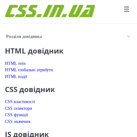
Перейти до вмісту
☰
Розділи довідника
HTML довідник
HTML теґи
HTML глобальні атрибути
HTML події
CSS довідник
CSS властивості
CSS селектори
CSS функції
CSS значення
JS довідник