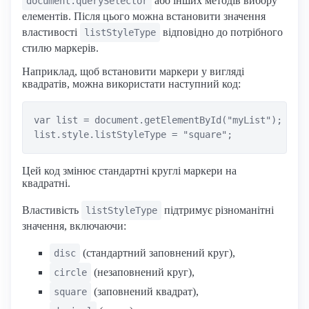
або інших методів вибору
document.querySelector
елементів. Після цього можна встановити значення
властивості
відповідно до потрібного
listStyleType
стилю маркерів.
Наприклад, щоб встановити маркери у вигляді
квадратів, можна використати наступний код:
var list = document.getElementById("myList");

Цей код змінює стандартні круглі маркери на
квадратні.
Властивість
підтримує різноманітні
listStyleType
значення, включаючи:
(стандартний заповнений круг),
disc
(незаповнений круг),
circle
(заповнений квадрат),
square