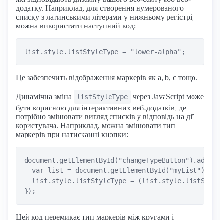
додатку. Наприклад, для створення нумерованого
списку з латинськими літерами у нижньому регістрі,
можна використати наступний код:
Це забезпечить відображення маркерів як a, b, c тощо.
Динамічна зміна
через JavaScript може
listStyleType
бути корисною для інтерактивних веб-додатків, де
потрібно змінювати вигляд списків у відповідь на дії
користувача. Наприклад, можна змінювати тип
маркерів при натисканні кнопки:
document.getElementById("changeTypeButton").addEve
  var list = document.getElementById("myList");

  list.style.listStyleType = (list.style.listStyle
Цей код перемикає тип маркерів між кругами і