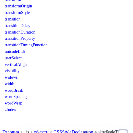
transformOrigin
transformStyle
transition
transitionDelay
transitionDuration
transitionProperty
transitionTimingFunction
unicodeBidi
userSelect
verticalAlign
visibility
widows
width
wordBreak
wordSpacing
wordWrap
zIndex
Головна
js
об'єкти
CSSStyleDeclaration
listStyleType
пропонувати правки