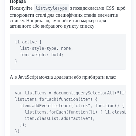
Порада
Поєднуйте
з псевдокласами CSS, щоб
listStyleType
створювати стилі для специфічних станів елементів
списку. Наприклад, змінюйте тип маркера для
активного або вибраного пункту списку:
li.active {

  list-style-type: none;

  font-weight: bold;

А в JavaScript можна додавати або прибирати клас:
var listItems = document.querySelectorAll("li");

listItems.forEach(function(item) {

  item.addEventListener("click", function() {

    listItems.forEach(function(li) { li.classList.
    item.classList.add("active");

  });
