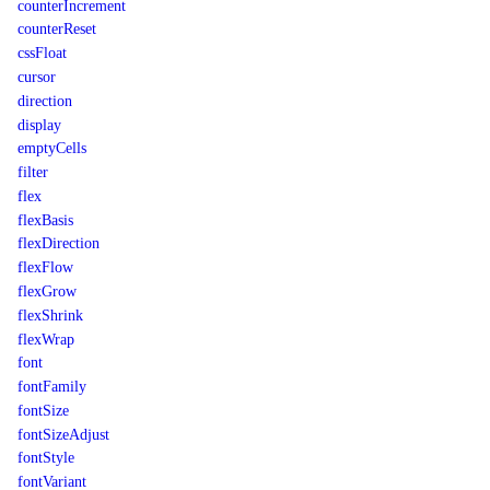
counterIncrement
counterReset
cssFloat
cursor
direction
display
emptyCells
filter
flex
flexBasis
flexDirection
flexFlow
flexGrow
flexShrink
flexWrap
font
fontFamily
fontSize
fontSizeAdjust
fontStyle
fontVariant