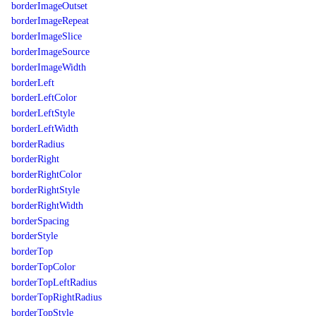
borderImageOutset
borderImageRepeat
borderImageSlice
borderImageSource
borderImageWidth
borderLeft
borderLeftColor
borderLeftStyle
borderLeftWidth
borderRadius
borderRight
borderRightColor
borderRightStyle
borderRightWidth
borderSpacing
borderStyle
borderTop
borderTopColor
borderTopLeftRadius
borderTopRightRadius
borderTopStyle