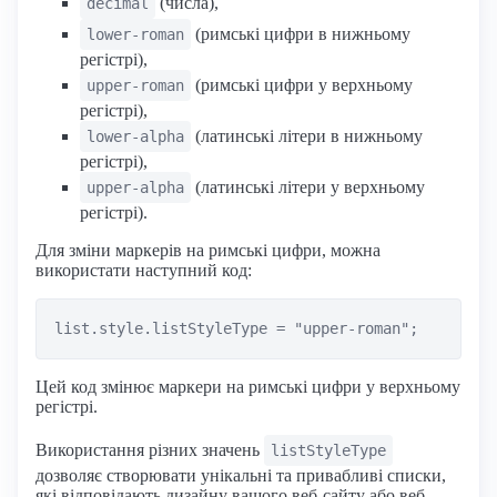
(числа),
decimal
(римські цифри в нижньому
lower-roman
регістрі),
(римські цифри у верхньому
upper-roman
регістрі),
(латинські літери в нижньому
lower-alpha
регістрі),
(латинські літери у верхньому
upper-alpha
регістрі).
Для зміни маркерів на римські цифри, можна
використати наступний код:
Цей код змінює маркери на римські цифри у верхньому
регістрі.
Використання різних значень
listStyleType
дозволяє створювати унікальні та привабливі списки,
які відповідають дизайну вашого веб-сайту або веб-