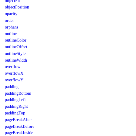
objectFit
objectPosition
opacity
order
orphans
outline
outlineColor
outlineOffset
outlineStyle
outlineWidth
overflow
overflowX
overflowY
padding
paddingBottom
paddingLeft
paddingRight
paddingTop
pageBreakAfter
pageBreakBefore
pageBreakInside