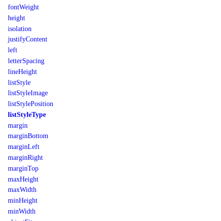
fontWeight
height
isolation
justifyContent
left
letterSpacing
lineHeight
listStyle
listStyleImage
listStylePosition
listStyleType
margin
marginBottom
marginLeft
marginRight
marginTop
maxHeight
maxWidth
minHeight
minWidth