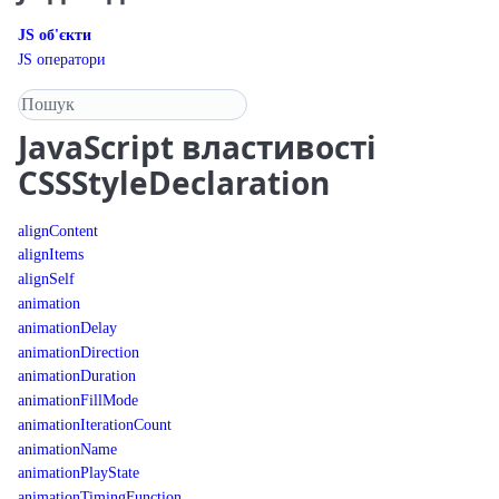
JS об'єкти
JS оператори
Пошук у довіднику
JavaScript
властивості
CSSStyleDeclaration
alignContent
alignItems
alignSelf
animation
animationDelay
animationDirection
animationDuration
animationFillMode
animationIterationCount
animationName
animationPlayState
animationTimingFunction