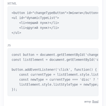
HTML
<button id="changeTypeButton">Змінити</button>

<ul id="dynamicTypeList">

    <li>перший пункт</li>

    <li>другий пункт</li>

</ul>
JS
const button = document.getElementById('changeType
const listElement = document.getElementById('dynam
button.addEventListener('click', function() {

    const currentType = listElement.style.listStyl
    const newType = currentType === 'disc' ? 'squa
    listElement.style.listStyleType = newType;

});
автор:
Bond