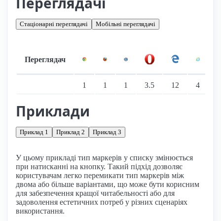
Переглядачі
Стаціонарні переглядачі
Мобільні переглядачі
Переглядач
Підтримка: стаціонарні переглядачі
1
1
1
3.5
12
4
Приклади
Приклад 1
Приклад 2
Приклад 3
У цьому прикладі тип маркерів у списку змінюється
при натисканні на кнопку. Такий підхід дозволяє
користувачам легко перемикати тип маркерів між
двома або більше варіантами, що може бути корисним
для забезпечення кращої читабельності або для
задоволення естетичних потреб у різних сценаріях
використання.