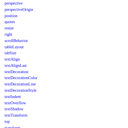
perspective
perspectiveOrigin
position
quotes
resize
right
scrollBehavior
tableLayout
tabSize
textAlign
textAlignLast
textDecoration
textDecorationColor
textDecorationLine
textDecorationStyle
textIndent
textOverflow
textShadow
textTransform
top
transform