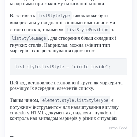
квадратами при кожному натисканні кнопки.
Властивість
також може бути
listStyleType
використана у поєднанні з іншими властивостями
стилю списків, такими як
та
listStylePosition
, для створення більш складних і
listStyleImage
гнучких стилів. Наприклад, можна змінити тип
маркерів і їхнє розташування одночасно:
Цей код встановлює незаповнені круги як маркери та
розміщує їх всередині елементів списку.
Таким чином,
є
element.style.listStyleType
потужним інструментом для налаштування вигляду
списків у HTML-документах, надаючи гнучкість і
контроль над виглядом маркерів у різних ситуаціях.
автор:
Bond