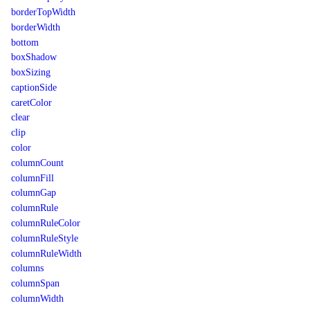
borderTopWidth
borderWidth
bottom
boxShadow
boxSizing
captionSide
caretColor
clear
clip
color
columnCount
columnFill
columnGap
columnRule
columnRuleColor
columnRuleStyle
columnRuleWidth
columns
columnSpan
columnWidth