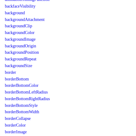
backfaceVisibility
background
backgroundAttachment
backgroundClip
backgroundColor
backgroundImage
backgroundOrigin
backgroundPosition
backgroundRepeat
backgroundSize
border
borderBottom
borderBottomColor
borderBottomLeftRadius
borderBottomRightRadius
borderBottomStyle
borderBottomWidth
borderCollapse
borderColor
borderImage