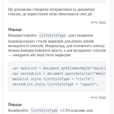
Це допоможе створити інтерактивні та динамічні
списки, де користувачі чітко бачитимуть свої дії.
автор:
Bond
Порада
Використовуйте
для створення
listStyleType
індивідуальних стилів маркерів для різних рівнів
вкладеності списків. Наприклад, для основного списку
можна використовувати круги, а для вкладених списків
— квадрати або інші типи маркерів:
var mainList = document.getElementById("mainList")
var nestedList = document.querySelector("#mainList
mainList.style.listStyleType = "circle";

автор:
Bond
Порада
Комбінуйте
з CSS-класами для
listStyleType