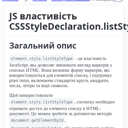
JS властивість
CSSStyleDeclaration.listS
Загальний опис
- це властивість
element.style.listStyleType
JavaScript, яка дозволяє змінювати вигляд маркерів у
списках HTML. Вона визначає форму маркерів, які
використовуються для елементів списку, і підтримує
різні типи, включаючи стандартні круги, квадрати,
числа, літери та інші символи.
Щоб використовувати
, спочатку необхідно
element.style.listStyleType
отримати доступ до елемента списку в HTML-
документі. Це можна зробити за допомогою методів
,
document.getElementById