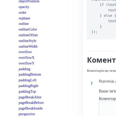
objectPosition
    if (text
opacity
        text
order
    } else {
orphans
        text
outline
    }

outlineColor
});
outlineOffset
outlineStyle
outlineWidth
overflow
Комент
overflowX
overflowY
padding
Коментарів ще нем
paddingBottom
paddingLeft
Відповідь 
?
paddingRight
Ваше ім'
paddingTop
pageBreakAfter
Комента
pageBreakBefore
pageBreakInside
perspective