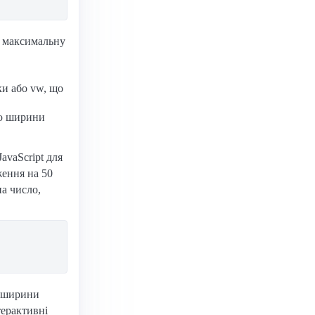
є максимальну
ки або vw, що
ою ширини
vaScript для
ження на 50
на число,
ю ширини
терактивні