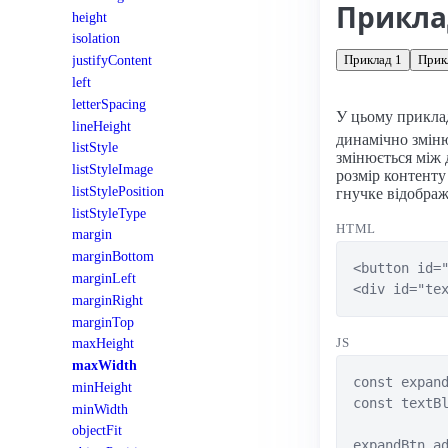
Прикл
height
isolation
Приклад 1
Прик
justifyContent
left
letterSpacing
У цьому приклад
lineHeight
динамічно змін
listStyle
змінюється між 
listStyleImage
розмір контенту
listStylePosition
гнучке відображ
listStyleType
HTML
margin
marginBottom
<button id="
marginLeft
<div id="te
marginRight
marginTop
JS
maxHeight
maxWidth
const expand
minHeight
const textBl
minWidth
objectFit
expandBtn.ad