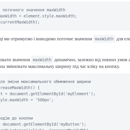
 поточного значення maxWidth

axWidth = element.style.maxWidth;

ді ми отримуємо і виводимо поточне значення
для ел
maxWidth
ювати значення
динамічно, залежно від певних умов а
maxWidth
на змінювати максимальну ширину під час кліку на кнопку.
ля зміни максимального обмеження ширини

reaseMaxWidth() {

t = document.getElementById('myElement');

yle.maxWidth = '500px';

одію до кнопки

 document.getElementById('myButton');
