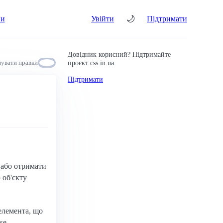
🌙
ни
Увійти
Підтримати
Довідник корисний? Підтримайте
проєкт css.in.ua.
увати правки
Підтримати
 або отримати
 об'єкту
елемента, що
ке