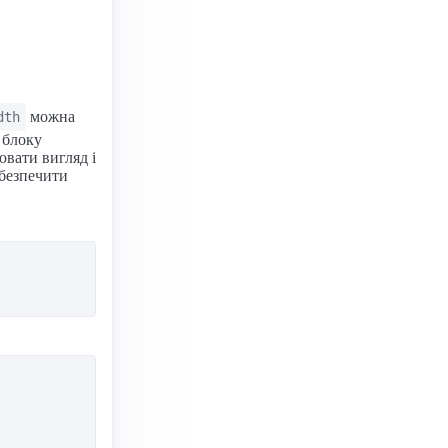
можна
dth
 блоку
ювати вигляд і
абезпечити