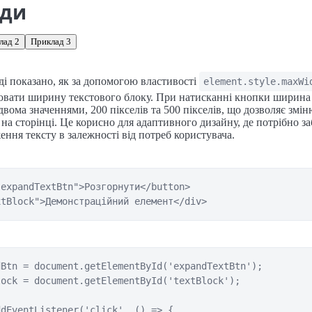
ади
лад 2
Приклад 3
і показано, як за допомогою властивості
element.style.maxWi
ювати ширину текстового блоку. При натисканні кнопки ширина
двома значеннями, 200 пікселів та 500 пікселів, що дозволяє змін
 на сторінці. Це корисно для адаптивного дизайну, де потрібно з
ення тексту в залежності від потреб користувача.
expandTextBtn">Розгорнути</button>

xtBlock">Демонстраційний елемент</div>
Btn = document.getElementById('expandTextBtn');

ock = document.getElementById('textBlock');

dEventListener('click', () => {
