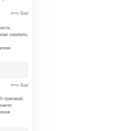
автор:
Bond
вість
може означати,
чення
автор:
Bond
-транзиції.
можете
чення