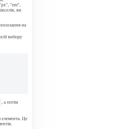
"px", "em",
ікселів, ви
посилання на
осіб вибору
, а потім
 елемента. Це
ентів.