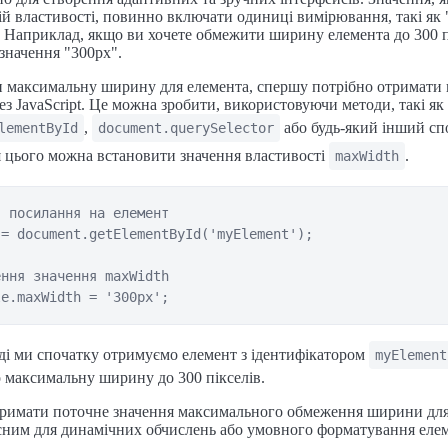
ій властивості, повинно включати одиниці вимірювання, такі як 
 Наприклад, якщо ви хочете обмежити ширину елемента до 300 п
значення "300px".
 максимальну ширину для елемента, спершу потрібно отримати 
ез JavaScript. Це можна зробити, використовуючи методи, такі як
,
або будь-який інший сп
lementById
document.querySelector
я цього можна встановити значення властивості
.
maxWidth
 посилання на елемент

= document.getElementById('myElement');

ння значення maxWidth

ді ми спочатку отримуємо елемент з ідентифікатором
myElement
 максимальну ширину до 300 пікселів.
римати поточне значення максимального обмеження ширини для
сним для динамічних обчислень або умовного форматування елем