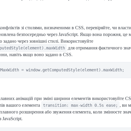
нфліктів зі стилями, визначеними в CSS, перевіряйте, чи власти
новлена безпосередньо через JavaScript. Якщо вона порожня, це 
о задано через зовнішні стилі. Використовуйте
для отримання фактичного зна
putedStyle(element).maxWidth
ни, навіть якщо воно задано в CSS.
лавних анімацій при зміні ширини елементів використовуйте CSS
лів вашого елемента
, ви 
transition: max-width 0.5s ease;
плавного розширення або звуження елемента, коли змінюєте зна
 JavaScript.