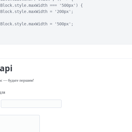
Block.style.maxWidth === '500px') {

Block.style.maxWidth = '200px';



Block.style.maxWidth = '500px';

арі
ає — будьте першим!
для
я
р