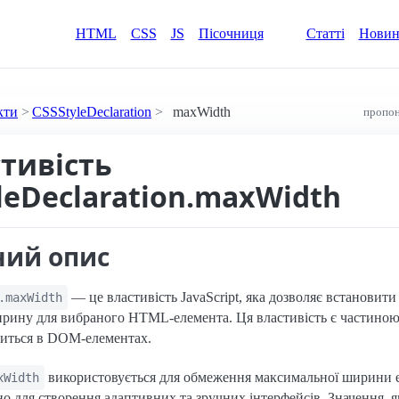
HTML
CSS
JS
Пісочниця
Статті
Нови
кти
CSSStyleDeclaration
maxWidth
пропон
стивість
leDeclaration.maxWidth
ний опис
— це властивість JavaScript, яка дозволяє встановити
.maxWidth
рину для вибраного HTML-елемента. Ця властивість є частиною
титься в DOM-елементах.
використовується для обмеження максимальної ширини 
xWidth
о для створення адаптивних та зручних інтерфейсів. Значення, я