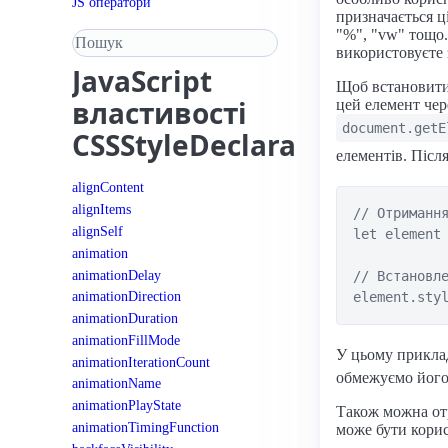
JS оператори
призначається ц
"%", "vw" тощо.
Пошук у довіднику
використовуєте 
JavaScript
Щоб встановити
властивості
цей елемент чер
document.getE
CSSStyleDeclaration
елементів. Післ
alignContent
alignItems
// Отримання
alignSelf
let element 
animation
animationDelay
// Встановле
animationDirection
animationDuration
animationFillMode
У цьому прикла
animationIterationCount
обмежуємо його
animationName
animationPlayState
Також можна от
animationTimingFunction
може бути кори