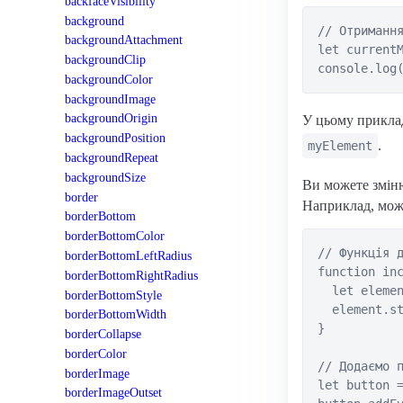
backfaceVisibility
background
// Отримання
backgroundAttachment
let currentM
backgroundClip
backgroundColor
backgroundImage
backgroundOrigin
У цьому прикла
backgroundPosition
.
myElement
backgroundRepeat
backgroundSize
Ви можете змін
border
Наприклад, мож
borderBottom
borderBottomColor
// Функція д
borderBottomLeftRadius
function inc
borderBottomRightRadius
  let elemen
borderBottomStyle
  element.st
borderBottomWidth
}

borderCollapse
borderColor
// Додаємо п
borderImage
let button =
borderImageOutset