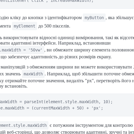
одію кліку до кнопки з ідентифікатором
, яка збільшу
myButton
мента
до 500 пікселів.
myElement
ь використовувати відносні одиниці вимірювання, такі як відсот
ювати адаптивні інтерфейси. Наприклад, встановивши
, ви обмежите ширину елемента половин
.maxWidth = '50vw'
 що забезпечує адаптивність до різних розмірів екрану.
маніпуляцій з обмеженням ширини ви можете використовувати Ja
их значень
. Наприклад, щоб збільшити поточне обме
maxWidth
тку отримайте поточне значення, видаліть "px", перетворіть його 
ву встановіть.
axWidth = parseInt(element.style.maxWidth, 10);

є потужним інструментом для контрол
ement.style.maxWidth
шій веб-сторінці, що дозволяє створювати адаптивні, зручні та ін