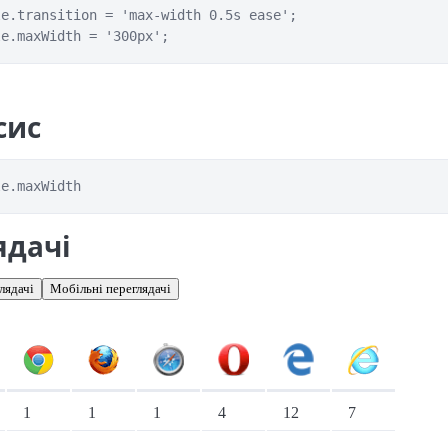
e.transition = 'max-width 0.5s ease';

сис
le.maxWidth
ядачі
лядачі
Мобільні переглядачі
іонарні переглядачі
1
1
1
4
12
7