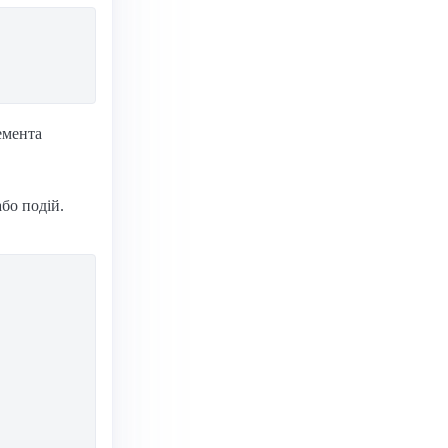
емента
бо подій.