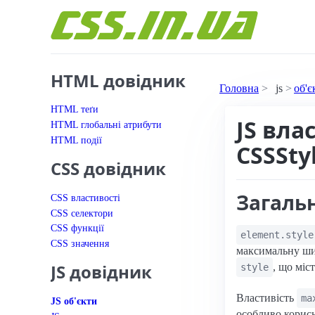
Перейти до вмісту
HTML довідник
Головна
js
об'є
HTML теґи
JS вла
HTML глобальні атрибути
HTML події
CSSSty
CSS довідник
Загаль
CSS властивості
CSS селектори
CSS функції
element.style
CSS значення
максимальну ши
JS довідник
, що міс
style
Властивість
ma
JS об'єкти
особливо корисн