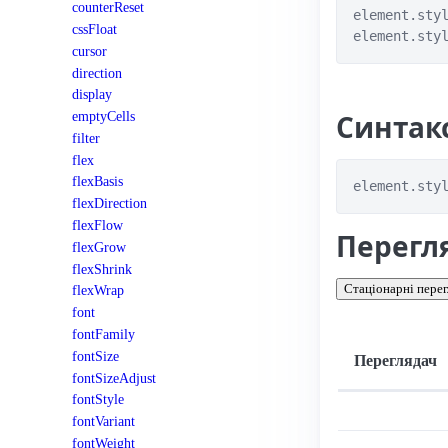
counterReset
element.styl
cssFloat
cursor
direction
display
Синтак
emptyCells
filter
flex
flexBasis
element.sty
flexDirection
flexFlow
Перегл
flexGrow
flexShrink
Стаціонарні перег
flexWrap
font
fontFamily
fontSize
Переглядач
fontSizeAdjust
fontStyle
Підтримка: стац
fontVariant
fontWeight