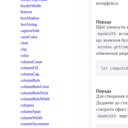
інтерфейси.
borderWidth
bottom
boxShadow
Порада
boxSizing
Щоб уникнути ко
captionSide
вста
maxWidth
caretColor
що значення бул
clear
window.getCom
clip
обмеження шири
color
columnCount
columnFill
columnGap
columnRule
columnRuleColor
Порада
columnRuleStyle
Для створення п
columnRuleWidth
Додаючи до сти
columns
створити ефект 
columnSpan
через
maxWidth
columnWidth
counterIncrement