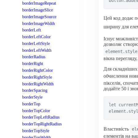
borderImageRepeat
borderImageSlice
borderImageSource
Цей код додає п
borderImageWidth
ширину для еле
borderLeft
borderLeftColor
Існує можливіст
borderLeftStyle
дозволяє створ
borderLeftWidth
element.style
borderRadius
вікна перегляду,
borderRight
Для складніших 
borderRightColor
обчислення нов
borderRightStyle
пікселів, споча
borderRightWidth
додайте 50 і зно
borderSpacing
borderStyle
borderTop
let currentM
borderTopColor
borderTopLeftRadius
borderTopRightRadius
Властивість
el
borderTopStyle
елементів на ва
borderTopWidth