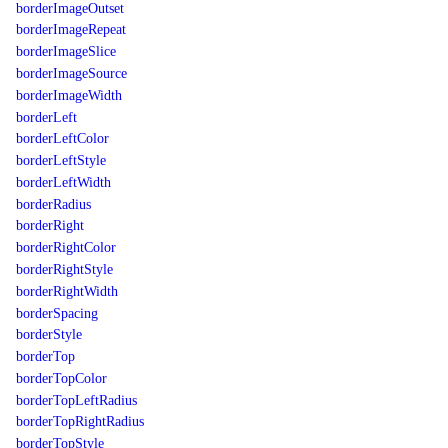
borderImageOutset
borderImageRepeat
borderImageSlice
borderImageSource
borderImageWidth
borderLeft
borderLeftColor
borderLeftStyle
borderLeftWidth
borderRadius
borderRight
borderRightColor
borderRightStyle
borderRightWidth
borderSpacing
borderStyle
borderTop
borderTopColor
borderTopLeftRadius
borderTopRightRadius
borderTopStyle