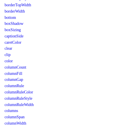
borderTopWidth
borderWidth
bottom
boxShadow
boxSizing
captionSide
caretColor
clear
clip
color
columnCount
columnFill
columnGap
columnRule
columnRuleColor
columnRuleStyle
columnRuleWidth
columns
columnSpan
columnWidth