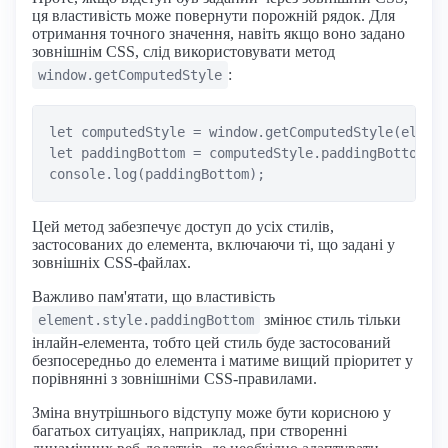
ця властивість може повернути порожній рядок. Для
отримання точного значення, навіть якщо воно задано
зовнішнім CSS, слід використовувати метод
:
window.getComputedStyle
let computedStyle = window.getComputedStyle(elemen
let paddingBottom = computedStyle.paddingBottom;

Цей метод забезпечує доступ до усіх стилів,
застосованих до елемента, включаючи ті, що задані у
зовнішніх CSS-файлах.
Важливо пам'ятати, що властивість
змінює стиль тільки
element.style.paddingBottom
інлайн-елемента, тобто цей стиль буде застосований
безпосередньо до елемента і матиме вищий пріоритет у
порівнянні з зовнішніми CSS-правилами.
Зміна внутрішнього відступу може бути корисною у
багатьох ситуаціях, наприклад, при створенні