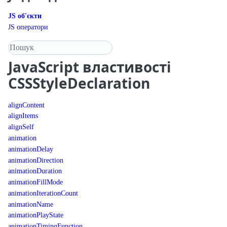
JS об'єкти
JS оператори
Пошук у довіднику
JavaScript
властивості
CSSStyleDeclaration
alignContent
alignItems
alignSelf
animation
animationDelay
animationDirection
animationDuration
animationFillMode
animationIterationCount
animationName
animationPlayState
animationTimingFunction