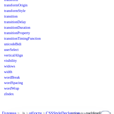
transformOrigin
transformStyle
transition
transitionDelay
transitionDuration
transitionProperty
transitionTimingFunction
unicodeBidi
userSelect
verticalAlign
visibility
widows
width
wordBreak
wordSpacing
wordWrap
zIndex
Головна
js
об'єкти
CSSStyleDeclaration
paddingBottom
пропонувати правки