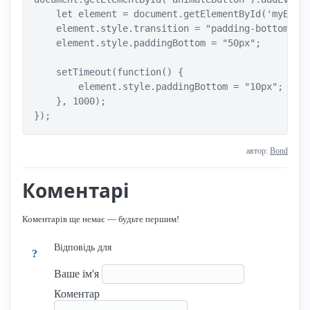
    let element = document.getElementById('myEleme
    element.style.transition = "padding-bottom 0.5
    element.style.paddingBottom = "50px";

    setTimeout(function() {

        element.style.paddingBottom = "10px";

    }, 1000);

});
автор:
Bond
Коментарі
Коментарів ще немає — будьте першим!
Відповідь для
?
Ваше ім'я
Коментар