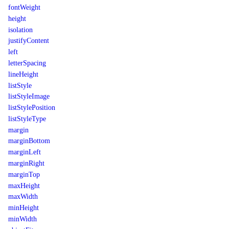
fontWeight
height
isolation
justifyContent
left
letterSpacing
lineHeight
listStyle
listStyleImage
listStylePosition
listStyleType
margin
marginBottom
marginLeft
marginRight
marginTop
maxHeight
maxWidth
minHeight
minWidth