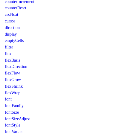
counterIncrement
counterReset
cssFloat
cursor
direction
display
emptyCells
filter
flex
flexBasis
flexDirection
flexFlow
flexGrow
flexShrink
flexWrap
font
fontFamily
fontSize
fontSizeAdjust
fontStyle
fontVariant