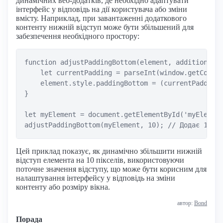
динамічних веб-додатків, де необхідно адаптувати
інтерфейс у відповідь на дії користувача або зміни
вмісту. Наприклад, при завантаженні додаткового
контенту нижній відступ може бути збільшений для
забезпечення необхідного простору:
function adjustPaddingBottom(element, additionalPa
    let currentPadding = parseInt(window.getComput
    element.style.paddingBottom = (currentPadding 
}

let myElement = document.getElementById('myElement
Цей приклад показує, як динамічно збільшити нижній
відступ елемента на 10 пікселів, використовуючи
поточне значення відступу, що може бути корисним для
налаштування інтерфейсу у відповідь на зміни
контенту або розміру вікна.
автор:
Bond
Порада