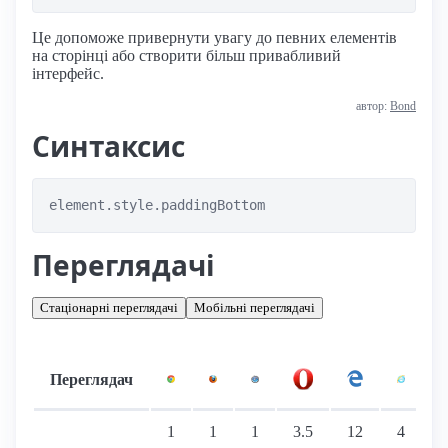
Це допоможе привернути увагу до певних елементів
на сторінці або створити більш привабливий
інтерфейс.
автор:
Bond
Синтаксис
element.style.paddingBottom
Переглядачі
Стаціонарні переглядачі
Мобільні переглядачі
Переглядач
Підтримка: стаціонарні переглядачі
1
1
1
3.5
12
4