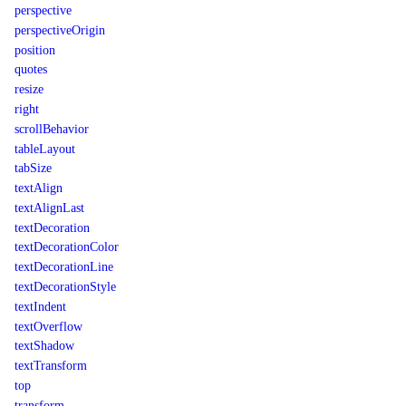
perspective
perspectiveOrigin
position
quotes
resize
right
scrollBehavior
tableLayout
tabSize
textAlign
textAlignLast
textDecoration
textDecorationColor
textDecorationLine
textDecorationStyle
textIndent
textOverflow
textShadow
textTransform
top
transform