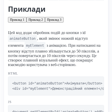
Приклади
Приклад 1
Приклад 2
Приклад 3
Цей код додає обробник подій до кнопки з id
, який змінює нижній відступ
animateButton
елемента
з анімацією. При натисканні на
myElement
кнопку відступ плавно збільшується до 50 пікселів, а
потім повертається до 10 пікселів через секунду. Це
створює плавний візуальний ефект, що покращує
взаємодію користувача з веб-сторінкою.
HTML
<button id="animateButton">Анімувати</button>

<div id="myElement">Демонстраційний елемент</div>
JS
document.getElementById('animateButton').addEventL