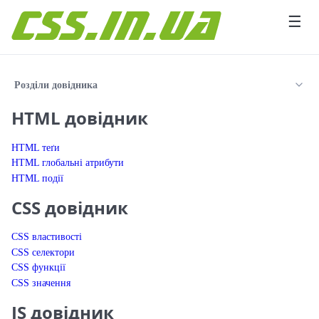
Перейти до вмісту
☰
Розділи довідника
HTML довідник
HTML теґи
HTML глобальні атрибути
HTML події
CSS довідник
CSS властивості
CSS селектори
CSS функції
CSS значення
JS довідник