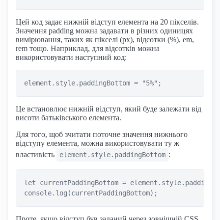
Цей код задає нижній відступ елемента на 20 пікселів.
Значення padding можна задавати в різних одиницях
вимірювання, таких як пікселі (px), відсотки (%), em,
rem тощо. Наприклад, для відсотків можна
використовувати наступний код:
Це встановлює нижній відступ, який буде залежати від
висоти батьківського елемента.
Для того, щоб зчитати поточне значення нижнього
відступу елемента, можна використовувати ту ж
властивість
:
element.style.paddingBottom
let currentPaddingBottom = element.style.paddingBo
Проте, якщо відступ був заданий через зовнішній CSS,