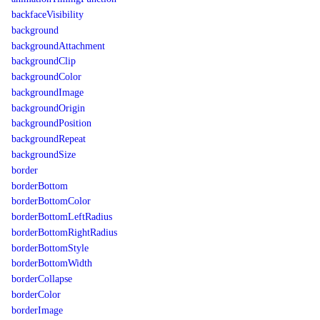
backfaceVisibility
background
backgroundAttachment
backgroundClip
backgroundColor
backgroundImage
backgroundOrigin
backgroundPosition
backgroundRepeat
backgroundSize
border
borderBottom
borderBottomColor
borderBottomLeftRadius
borderBottomRightRadius
borderBottomStyle
borderBottomWidth
borderCollapse
borderColor
borderImage