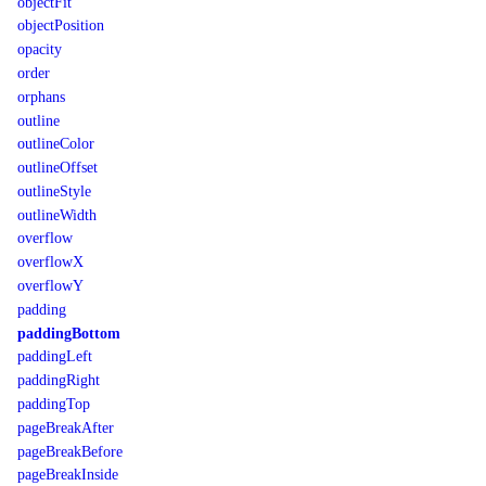
objectFit
objectPosition
opacity
order
orphans
outline
outlineColor
outlineOffset
outlineStyle
outlineWidth
overflow
overflowX
overflowY
padding
paddingBottom
paddingLeft
paddingRight
paddingTop
pageBreakAfter
pageBreakBefore
pageBreakInside