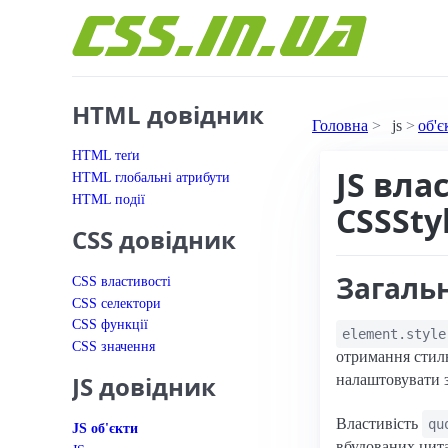
Перейти до вмісту
HTML довідник
Головна
js
об'є
HTML теґи
JS вла
HTML глобальні атрибути
HTML події
CSSSty
CSS довідник
Загаль
CSS властивості
CSS селектори
CSS функції
element.style
CSS значення
отримання стилю
JS довідник
налаштовувати 
Властивість
qu
JS об'єкти
вбудованих цита