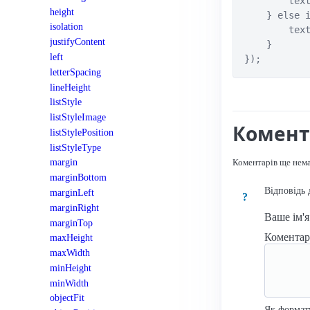
        text
height
    } else i
isolation
        text
justifyContent
    }

left
});
letterSpacing
lineHeight
listStyle
listStyleImage
Комент
listStylePosition
listStyleType
margin
Коментарів ще нем
marginBottom
Відповідь 
marginLeft
?
marginRight
Ваше ім'
marginTop
Комента
maxHeight
maxWidth
minHeight
minWidth
objectFit
Як формат