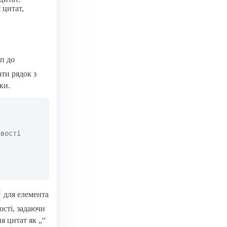
 цитат,
уп до
ати рядок з
ки.
вості

для елемента
ості, задаючи
я цитат як „“