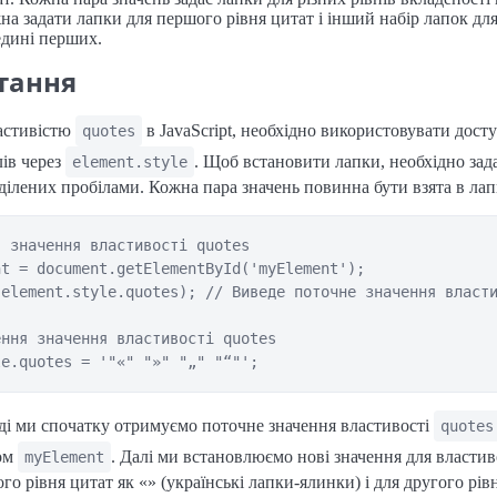
а задати лапки для першого рівня цитат і інший набір лапок для
едині перших.
тання
ластивістю
в JavaScript, необхідно використовувати дост
quotes
лів через
. Щоб встановити лапки, необхідно зад
element.style
зділених пробілами. Кожна пара значень повинна бути взята в лап
 значення властивості quotes

t = document.getElementById('myElement');

element.style.quotes); // Виведе поточне значення власти
ння значення властивості quotes

ді ми спочатку отримуємо поточне значення властивості
quotes
ром
. Далі ми встановлюємо нові значення для властив
myElement
о рівня цитат як «» (українські лапки-ялинки) і для другого рівн