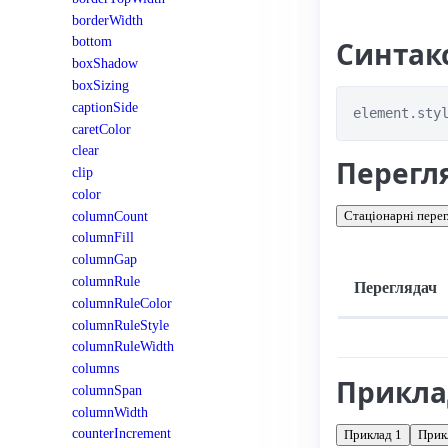
borderWidth
bottom
Синтак
boxShadow
boxSizing
captionSide
element.sty
caretColor
clear
Перегл
clip
color
columnCount
Стаціонарні перег
columnFill
columnGap
columnRule
Переглядач
columnRuleColor
columnRuleStyle
Підтримка: стац
columnRuleWidth
columns
Прикл
columnSpan
columnWidth
counterIncrement
Приклад 1
Прик