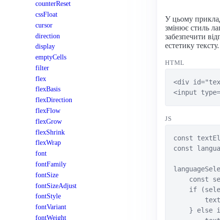
counterReset
cssFloat
У цьому прикла
cursor
змінює стиль ла
direction
забезпечити від
естетику тексту.
display
emptyCells
HTML
filter
flex
<div id="tex
flexBasis
<input type
flexDirection
flexFlow
JS
flexGrow
flexShrink
const textEl
flexWrap
const langua
font
fontFamily
languageSele
fontSize
    const se
fontSizeAdjust
    if (sele
fontStyle
        text
fontVariant
    } else i
fontWeight