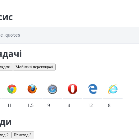
сис
le.quotes
ядачі
лядачі
Мобільні переглядачі
іонарні переглядачі
11
1.5
9
4
12
8
ади
лад 2
Приклад 3