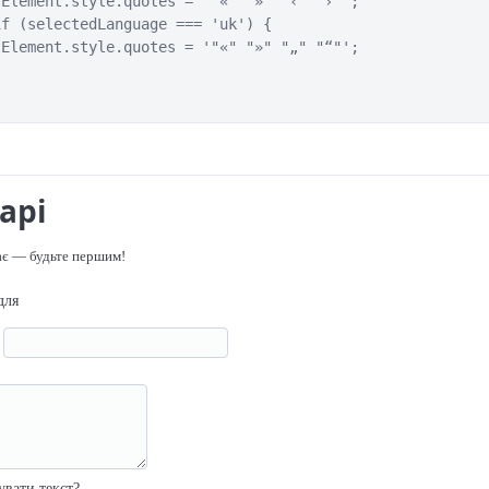
Element.style.quotes = '"«" "»" "‹" "›"';

f (selectedLanguage === 'uk') {

Element.style.quotes = '"«" "»" "„" "“"';

арі
ає — будьте першим!
для
я
р
увати текст?