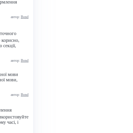
ормлення
автор:
Bond
оточного
е корисно,
 секції,
автор:
Bond
жної мови
ної мови,
автор:
Bond
млення
Використовуйте
у часі, і