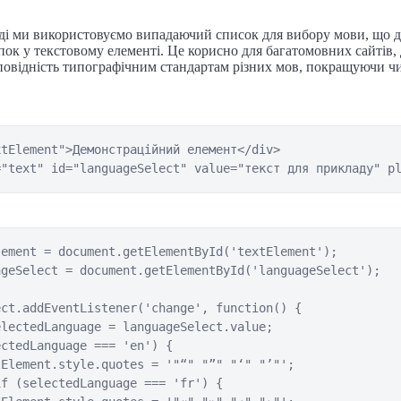
ді ми використовуємо випадаючий список для вибору мови, що 
пок у текстовому елементі. Це корисно для багатомовних сайтів,
повідність типографічним стандартам різних мов, покращуючи чи
tElement">Демонстраційний елемент</div>

="text" id="languageSelect" value="текст для прикладу" p
ement = document.getElementById('textElement');

geSelect = document.getElementById('languageSelect');

ct.addEventListener('change', function() {

lectedLanguage = languageSelect.value;

ctedLanguage === 'en') {

Element.style.quotes = '"“" "”" "‘" "’"';

f (selectedLanguage === 'fr') {
