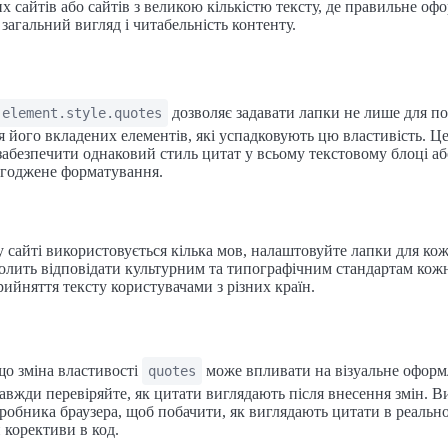
х сайтів або сайтів з великою кількістю тексту, де правильне оф
загальний вигляд і читабельність контенту.
дозволяє задавати лапки не лише для п
element.style.quotes
ля його вкладених елементів, які успадковують цю властивість. Ц
забезпечити однаковий стиль цитат у всьому текстовому блоці або
згоджене форматування.
сайті використовується кілька мов, налаштовуйте лапки для ко
олить відповідати культурним та типографічним стандартам кож
йняття тексту користувачами з різних країн.
 що зміна властивості
може впливати на візуальне офор
quotes
завжди перевіряйте, як цитати виглядають після внесення змін. 
робника браузера, щоб побачити, як виглядають цитати в реальном
корективи в код.