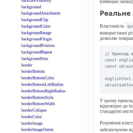
backfaceVisibility
(німецькі лапки)
background
Реальне 
backgroundAttachment
backgroundClip
Властивість
backgroundColor
qu
backgroundImage
використанні рі
дозволяє покращ
backgroundOrigin
backgroundPosition
backgroundRepeat
// Приклад в
backgroundSize
const englis
border
const ukrain
borderBottom
borderBottomColor
englishText.
borderBottomLeftRadius
borderBottomRightRadius
borderBottomStyle
У цьому приклад
borderBottomWidth
відповідно до ї
borderCollapse
стандартні англі
borderColor
Розуміння влас
borderImage
забезпечуючи ві
borderImageOutset