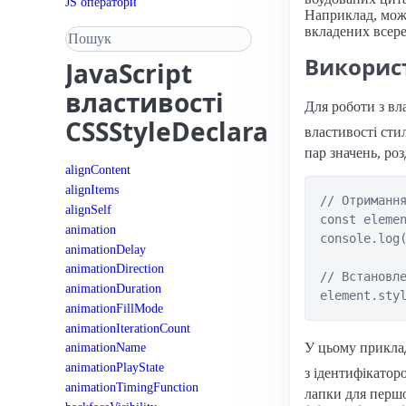
JS оператори
Наприклад, можн
вкладених всер
Пошук у довіднику
Викорис
JavaScript
властивості
Для роботи з в
CSSStyleDeclaration
властивості сти
пар значень, ро
alignContent
alignItems
// Отримання
alignSelf
const elemen
animation
console.log(
animationDelay
animationDirection
// Встановле
animationDuration
animationFillMode
animationIterationCount
У цьому прикла
animationName
animationPlayState
з ідентифікато
animationTimingFunction
лапки для першог