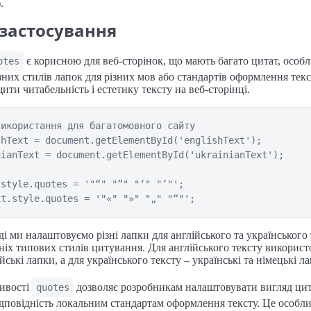
.
застосування
є корисною для веб-сторінок, що мають багато цитат, особ
otes
зних стилів лапок для різних мов або стандартів оформлення текс
ити читабельність і естетику тексту на веб-сторінці.
икористання для багатомовного сайту

hText = document.getElementById('englishText');

ianText = document.getElementById('ukrainianText');

style.quotes = '"“" "”" "‘" "’"';

і ми налаштовуємо різні лапки для англійського та українського 
хніх типових стилів цитування. Для англійського тексту викорис
йські лапки, а для українського тексту – українські та німецькі л
тивості
дозволяє розробникам налаштовувати вигляд цит
quotes
дповідність локальним стандартам оформлення тексту. Це особл