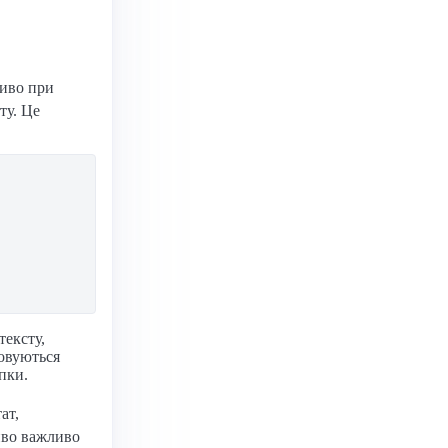
ливо при
ту. Це
тексту,
товуються
апки.
ат,
иво важливо