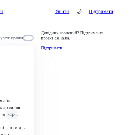
🌙
ни
Увійти
Підтримати
Довідник корисний? Підтримайте
проєкт css.in.ua.
увати правки
Підтримати
я або
ь дозволяє
гів
.
<q>
чі лапки для
цитат.