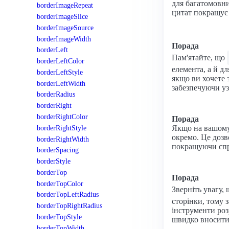
для багатомовни
borderImageRepeat
цитат покращує 
borderImageSlice
borderImageSource
borderImageWidth
Порада
borderLeft
Пам'ятайте, що
borderLeftColor
елемента, а й д
borderLeftStyle
якщо ви хочете 
borderLeftWidth
забезпечуючи у
borderRadius
borderRight
borderRightColor
Порада
borderRightStyle
Якщо на вашому 
окремо. Це дозв
borderRightWidth
покращуючи спри
borderSpacing
borderStyle
borderTop
Порада
borderTopColor
Зверніть увагу,
borderTopLeftRadius
сторінки, тому 
borderTopRightRadius
інструменти роз
borderTopStyle
швидко вносити 
borderTopWidth