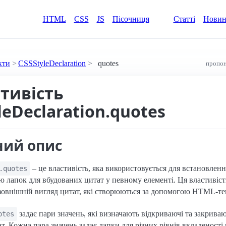
HTML
CSS
JS
Пісочниця
Статті
Нови
кти
CSSStyleDeclaration
quotes
пропон
стивість
leDeclaration.quotes
ний опис
– це властивість, яка використовується для встановленн
.quotes
 лапок для вбудованих цитат у певному елементі. Ця властивіст
зовнішній вигляд цитат, які створюються за допомогою HTML-те
задає пари значень, які визначають відкриваючі та закриваю
otes
т. Кожна пара значень задає лапки для різних рівнів вкладеності 