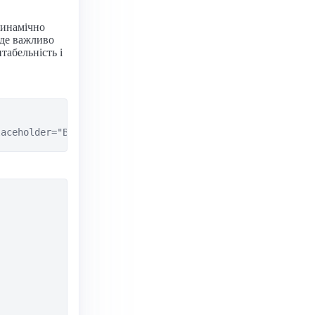
динамічно
 де важливо
табельність і
laceholder="Введи щось">