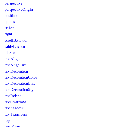
perspective
perspectiveOrigin
position
quotes
resize
right
scrollBehavior
tableLayout
tabSize
textAlign
textAlignLast
textDecoration
textDecorationColor
textDecorationLine
textDecorationStyle
textIndent
textOverflow
textShadow
textTransform
top
transform