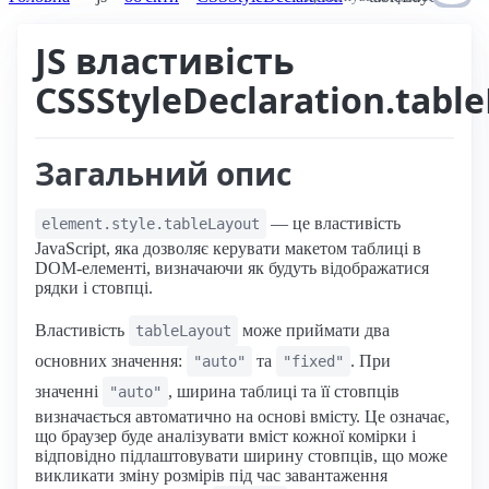
JS властивість
CSSStyleDeclaration.tabl
Загальний опис
— це властивість
element.style.tableLayout
JavaScript, яка дозволяє керувати макетом таблиці в
DOM-елементі, визначаючи як будуть відображатися
рядки і стовпці.
Властивість
може приймати два
tableLayout
основних значення:
та
. При
"auto"
"fixed"
значенні
, ширина таблиці та її стовпців
"auto"
визначається автоматично на основі вмісту. Це означає,
що браузер буде аналізувати вміст кожної комірки і
відповідно підлаштовувати ширину стовпців, що може
викликати зміну розмірів під час завантаження