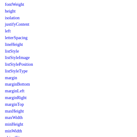
fontWeight
height
isolation
justifyContent
left
letterSpacing
lineHeight
listStyle
listStyleImage
listStylePosition
listStyleType
margin
marginBottom
marginLeft
marginRight
marginTop
maxHeight
maxWidth
minHeight
minWidth