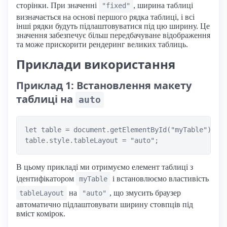
сторінки. При значенні
, ширина таблиці
"fixed"
визначається на основі першого рядка таблиці, і всі
інші рядки будуть підлаштовуватися під цю ширину. Це
значення забезпечує більш передбачуване відображення
та може прискорити рендеринг великих таблиць.
Приклади використання
Приклад 1: Встановлення макету
таблиці на
auto
let table = document.getElementById("myTable");

В цьому прикладі ми отримуємо елемент таблиці з
ідентифікатором
і встановлюємо властивість
myTable
на
, що змусить браузер
tableLayout
"auto"
автоматично підлаштовувати ширину стовпців під
вміст комірок.