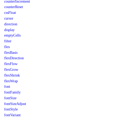
counterIncrement
counterReset
cssFloat
cursor
direction
display
emptyCells
filter
flex
flexBasis
flexDirection
flexFlow
flexGrow
flexShrink
flexWrap
font
fontFamily
fontSize
fontSizeAdjust
fontStyle
fontVariant