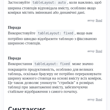
Застосовуйте
, коли важливо, щоб
tableLayout: auto
ширина стовпців відповідала вмісту, особливо якщо
комірки містять змінювані або динамічні дані.
автор:
Bond
Порада
Використовуйте
, якщо вам
tableLayout: fixed
потрібно швидко відобразити таблицю з фіксованою
шириною стовпців.
автор:
Bond
Порада
Використання
може значно
tableLayout: fixed
покращити продуктивність, особливо для великих
таблиць, оскільки браузеру не потрібно перераховувати
ширину кожного стовпця на основі вмісту всіх комірок.
Це також дозволяє уникнути "стрибків" в розмірах
таблиці при завантаженні вмісту, забезпечуючи
стабільне відображення з самого початку.
автор:
Bond
Синтаксис