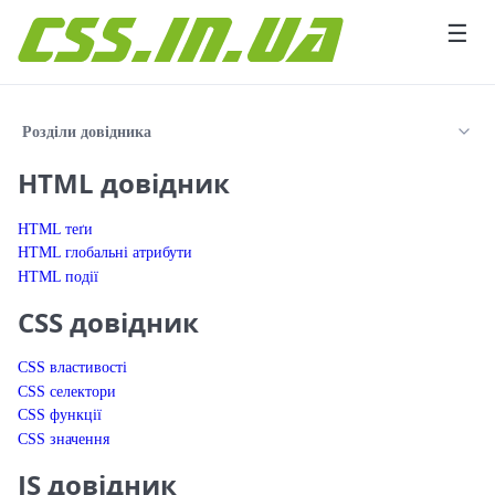
Перейти до вмісту
☰
Розділи довідника
HTML довідник
HTML теґи
HTML глобальні атрибути
HTML події
CSS довідник
CSS властивості
CSS селектори
CSS функції
CSS значення
JS довідник