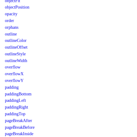
objectFit
objectPosition
opacity
order
orphans
outline
outlineColor
outlineOffset
outlineStyle
outlineWidth
overflow
overflowX
overflowY
padding
paddingBottom
paddingLeft
paddingRight
paddingTop
pageBreakAfter
pageBreakBefore
pageBreakInside