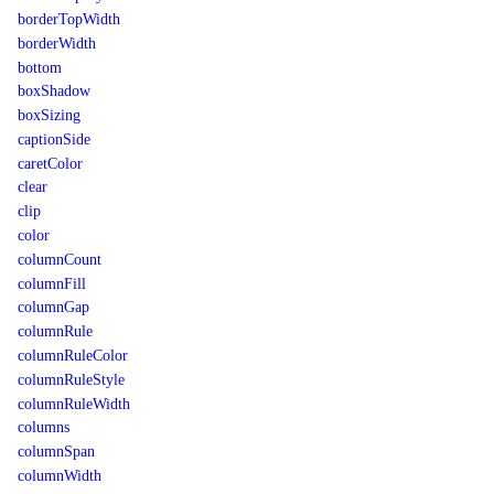
borderTopWidth
borderWidth
bottom
boxShadow
boxSizing
captionSide
caretColor
clear
clip
color
columnCount
columnFill
columnGap
columnRule
columnRuleColor
columnRuleStyle
columnRuleWidth
columns
columnSpan
columnWidth