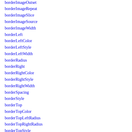
borderImageOutset
borderImageRepeat
borderImageSlice
borderImageSource
borderImageWidth
borderLeft
borderLeftColor
borderLeftStyle
borderLeftWidth
borderRadius
borderRight
borderRightColor
borderRightStyle
borderRightWidth
borderSpacing
borderStyle
borderTop
borderTopColor
borderTopLeftRadius
borderTopRightRadius
borderTopStyle