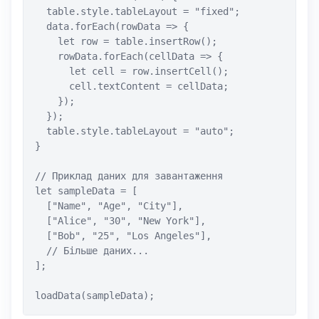
  table.style.tableLayout = "fixed";

  data.forEach(rowData => {

    let row = table.insertRow();

    rowData.forEach(cellData => {

      let cell = row.insertCell();

      cell.textContent = cellData;

    });

  });

  table.style.tableLayout = "auto";

}

// Приклад даних для завантаження

let sampleData = [

  ["Name", "Age", "City"],

  ["Alice", "30", "New York"],

  ["Bob", "25", "Los Angeles"],

  // Більше даних...

];

loadData(sampleData);