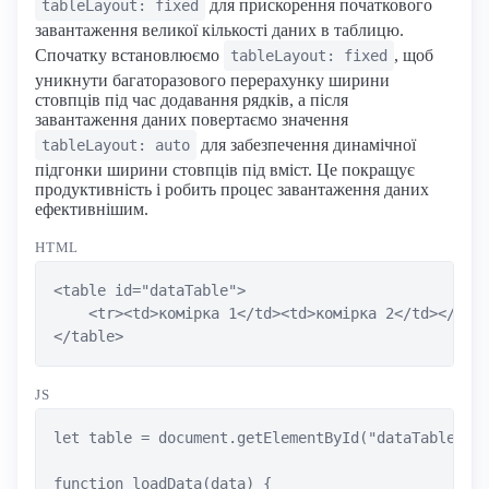
для прискорення початкового
tableLayout: fixed
завантаження великої кількості даних в таблицю.
Спочатку встановлюємо
, щоб
tableLayout: fixed
уникнути багаторазового перерахунку ширини
стовпців під час додавання рядків, а після
завантаження даних повертаємо значення
для забезпечення динамічної
tableLayout: auto
підгонки ширини стовпців під вміст. Це покращує
продуктивність і робить процес завантаження даних
ефективнішим.
HTML
<table id="dataTable">

    <tr><td>комірка 1</td><td>комірка 2</td></tr>

</table>
JS
let table = document.getElementById("dataTable");

function loadData(data) {
