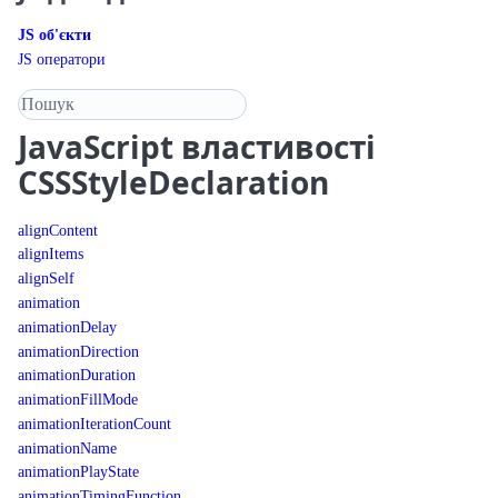
JS об'єкти
JS оператори
Пошук у довіднику
JavaScript
властивості
CSSStyleDeclaration
alignContent
alignItems
alignSelf
animation
animationDelay
animationDirection
animationDuration
animationFillMode
animationIterationCount
animationName
animationPlayState
animationTimingFunction