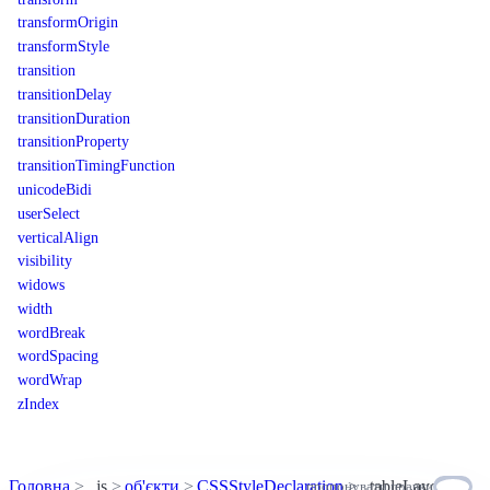
transformOrigin
transformStyle
transition
transitionDelay
transitionDuration
transitionProperty
transitionTimingFunction
unicodeBidi
userSelect
verticalAlign
visibility
widows
width
wordBreak
wordSpacing
wordWrap
zIndex
Головна
js
об'єкти
CSSStyleDeclaration
tableLayout
пропонувати правки