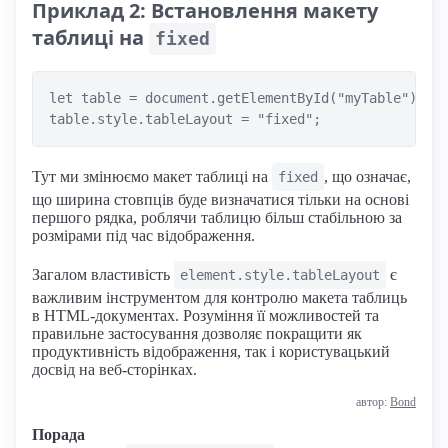
Приклад 2: Встановлення макету
таблиці на
fixed
let table = document.getElementById("myTable");

Тут ми змінюємо макет таблиці на
, що означає,
fixed
що ширина стовпців буде визначатися тільки на основі
першого рядка, роблячи таблицю більш стабільною за
розмірами під час відображення.
Загалом властивість
є
element.style.tableLayout
важливим інструментом для контролю макета таблиць
в HTML-документах. Розуміння її можливостей та
правильне застосування дозволяє покращити як
продуктивність відображення, так і користувацький
досвід на веб-сторінках.
автор:
Bond
Порада