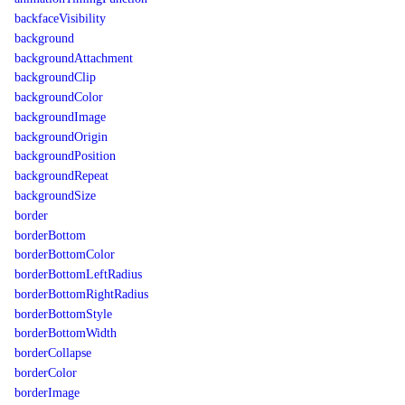
backfaceVisibility
background
backgroundAttachment
backgroundClip
backgroundColor
backgroundImage
backgroundOrigin
backgroundPosition
backgroundRepeat
backgroundSize
border
borderBottom
borderBottomColor
borderBottomLeftRadius
borderBottomRightRadius
borderBottomStyle
borderBottomWidth
borderCollapse
borderColor
borderImage