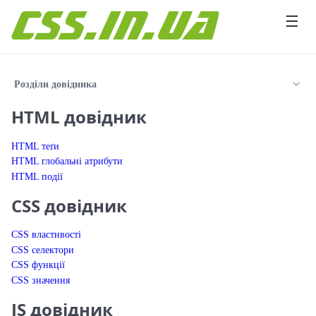
Перейти до вмісту
☰
Розділи довідника
HTML довідник
HTML теґи
HTML глобальні атрибути
HTML події
CSS довідник
CSS властивості
CSS селектори
CSS функції
CSS значення
JS довідник