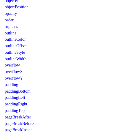
objectFit
objectPosition
opacity
order
orphans
outline
outlineColor
outlineOffset
outlineStyle
outlineWidth
overflow
overflowX
overflowY
padding
paddingBottom
paddingLeft
paddingRight
paddingTop
pageBreakAfter
pageBreakBefore
pageBreakInside