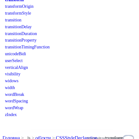
transformOrigin
transformStyle
transition
transitionDelay
transitionDuration
transitionProperty
transitionTimingFunction
unicodeBidi
userSelect
verticalAlign
visibility
widows
width
wordBreak
wordSpacing
wordWrap
zIndex
Головна
js
об'єкти
CSSStyleDeclaration
transform
пропонувати правки