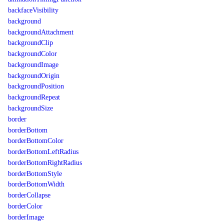
backfaceVisibility
background
backgroundAttachment
backgroundClip
backgroundColor
backgroundImage
backgroundOrigin
backgroundPosition
backgroundRepeat
backgroundSize
border
borderBottom
borderBottomColor
borderBottomLeftRadius
borderBottomRightRadius
borderBottomStyle
borderBottomWidth
borderCollapse
borderColor
borderImage