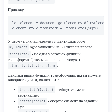
.
document.querySelector
Приклад:
let element = document.getElementById('myElement')
У цьому прикладі елемент з ідентифікатором
буде зміщений на 50 пікселів вправо.
myElement
- це одна з багатьох функцій
translateX
трансформації, яку можна використовувати з
.
element.style.transform
Декілька інших функцій трансформації, які ви можете
використовувати, включають:
- зміщує елемент
translateY(value)
вертикально.
- обертає елемент на заданий
rotate(angle)
кут.