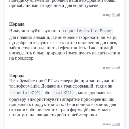
поведінку елементів, роблячи ваші веб-додатки більш
привабливими та зручними для користувачів.
автор:
Bond
Порада
Використовуйте функцію
requestAnimationFrame
для плавної анімації. Це дозволяє створювати анімації,
що добре інтегруються з частотою оновлення дисплея,
забезпечуючи плавність і ефективність. Такі анімації
виглядають більш природно і зменшують навантаження
на процесор.
автор:
Bond
Порада
Не забувайте про GPU-акселерацію при застосуванні
трансформацій. Додавання трансформацій, таких як
або
, може допомогти
translateZ(0)
scaleZ(1)
браузеру використовувати апаратне прискорення, що
покращить продуктивність. Це особливо важливо для
складних або численних трансформацій, які можуть
вплинути на швидкість роботи веб-сторінки.
автор:
Bond