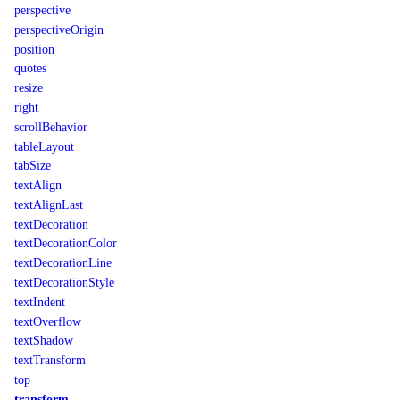
perspective
perspectiveOrigin
position
quotes
resize
right
scrollBehavior
tableLayout
tabSize
textAlign
textAlignLast
textDecoration
textDecorationColor
textDecorationLine
textDecorationStyle
textIndent
textOverflow
textShadow
textTransform
top
transform