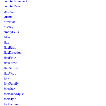
counterIncrement
counterReset
cssFloat
cursor
direction
display
emptyCells
filter
flex
flexBasis
flexDirection
flexFlow
flexGrow
flexShrink
flexWrap
font
fontFamily
fontSize
fontSizeAdjust
fontStyle
fontVariant