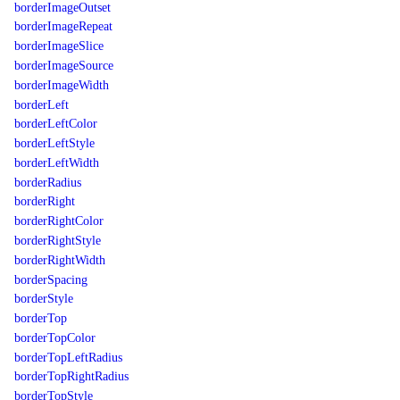
borderImageOutset
borderImageRepeat
borderImageSlice
borderImageSource
borderImageWidth
borderLeft
borderLeftColor
borderLeftStyle
borderLeftWidth
borderRadius
borderRight
borderRightColor
borderRightStyle
borderRightWidth
borderSpacing
borderStyle
borderTop
borderTopColor
borderTopLeftRadius
borderTopRightRadius
borderTopStyle