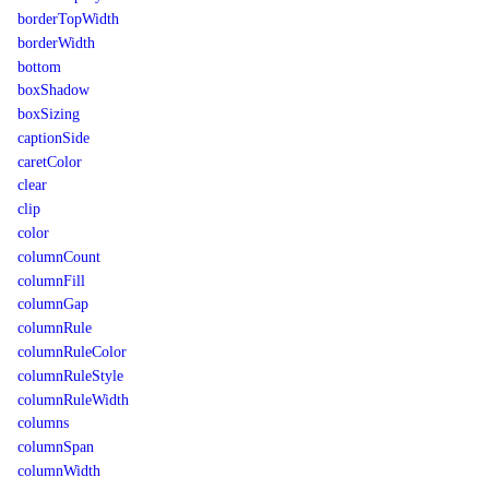
borderTopWidth
borderWidth
bottom
boxShadow
boxSizing
captionSide
caretColor
clear
clip
color
columnCount
columnFill
columnGap
columnRule
columnRuleColor
columnRuleStyle
columnRuleWidth
columns
columnSpan
columnWidth