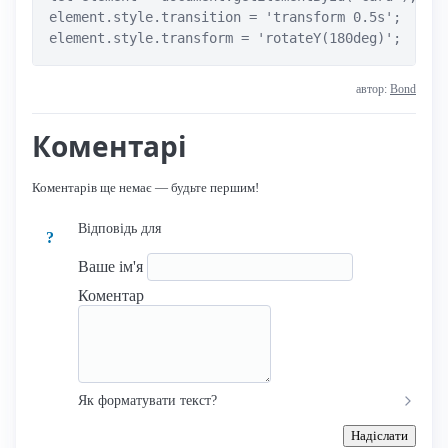
element.style.transition = 'transform 0.5s';

element.style.transform = 'rotateY(180deg)';
автор:
Bond
Коментарі
Коментарів ще немає — будьте першим!
Відповідь для
?
Ваше ім'я
Коментар
Як форматувати текст?
Надіслати