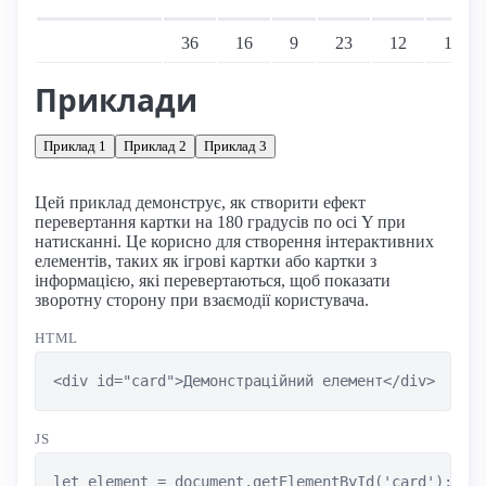
Підтримка: стаціонарні переглядачі
36
16
9
23
12
10
Приклади
Приклад 1
Приклад 2
Приклад 3
Цей приклад демонструє, як створити ефект
перевертання картки на 180 градусів по осі Y при
натисканні. Це корисно для створення інтерактивних
елементів, таких як ігрові картки або картки з
інформацією, які перевертаються, щоб показати
зворотну сторону при взаємодії користувача.
HTML
<div id="card">Демонстраційний елемент</div>
JS
let element = document.getElementById('card');
