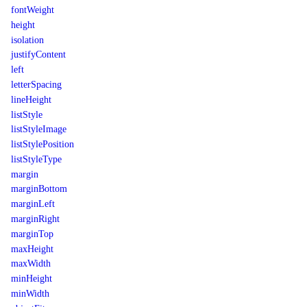
fontWeight
height
isolation
justifyContent
left
letterSpacing
lineHeight
listStyle
listStyleImage
listStylePosition
listStyleType
margin
marginBottom
marginLeft
marginRight
marginTop
maxHeight
maxWidth
minHeight
minWidth