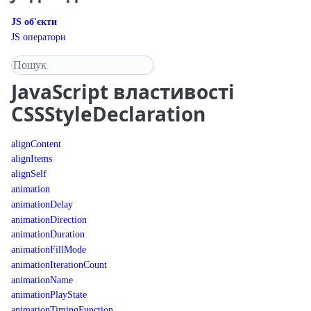
JS об'єкти
JS оператори
Пошук у довіднику
JavaScript
властивості
CSSStyleDeclaration
alignContent
alignItems
alignSelf
animation
animationDelay
animationDirection
animationDuration
animationFillMode
animationIterationCount
animationName
animationPlayState
animationTimingFunction