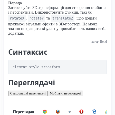
Порада
Застосовуйте 3D-трансформації для створення глибини
і перспективи. Використовуйте функції, такі як
,
та
, щоб додати
rotateX
rotateY
translateZ
вражаючі візуальні ефекти в 3D-просторі. Це може
значно покращити візуальну привабливість ваших веб-
додатків.
автор:
Bond
Синтаксис
element.style.transform
Переглядачі
Стаціонарні переглядачі
Мобільні переглядачі
Переглядач