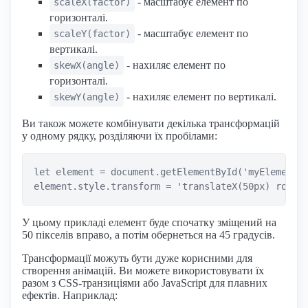
- масштабує елемент по
scaleX(factor)
горизонталі.
- масштабує елемент по
scaleY(factor)
вертикалі.
- нахиляє елемент по
skewX(angle)
горизонталі.
- нахиляє елемент по вертикалі.
skewY(angle)
Ви також можете комбінувати декілька трансформацій
у одному рядку, розділяючи їх пробілами:
let element = document.getElementById('myElement')
У цьому прикладі елемент буде спочатку зміщений на
50 пікселів вправо, а потім обернеться на 45 градусів.
Трансформації можуть бути дуже корисними для
створення анімацій. Ви можете використовувати їх
разом з CSS-транзиціями або JavaScript для плавних
ефектів. Наприклад: