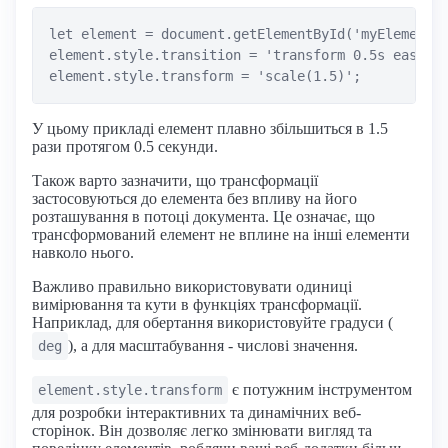
let element = document.getElementById('myElement')
element.style.transition = 'transform 0.5s ease-in
У цьому прикладі елемент плавно збільшиться в 1.5
рази протягом 0.5 секунди.
Також варто зазначити, що трансформації
застосовуються до елемента без впливу на його
розташування в потоці документа. Це означає, що
трансформований елемент не вплине на інші елементи
навколо нього.
Важливо правильно використовувати одиниці
вимірювання та кути в функціях трансформації.
Наприклад, для обертання використовуйте градуси (
), а для масштабування - числові значення.
deg
є потужним інструментом
element.style.transform
для розробки інтерактивних та динамічних веб-
сторінок. Він дозволяє легко змінювати вигляд та