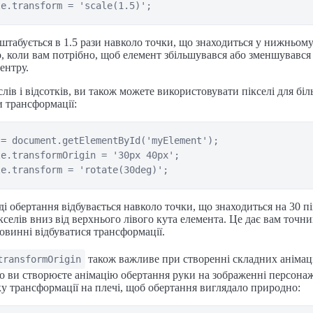
штабується в 1.5 рази навколо точки, що знаходиться у нижньом
о, коли вам потрібно, щоб елемент збільшувався або зменшувався 
центру.
лів і відсотків, ви також можете використовувати пікселі для біл
 трансформації:
= document.getElementById('myElement');

e.transformOrigin = '30px 40px';

і обертання відбувається навколо точки, що знаходиться на 30 пі
ікселів вниз від верхнього лівого кута елемента. Це дає вам точн
повинні відбуватися трансформації.
також важливе при створенні складних анімац
transformOrigin
 ви створюєте анімацію обертання руки на зображенні персонаж
у трансформації на плечі, щоб обертання виглядало природно: