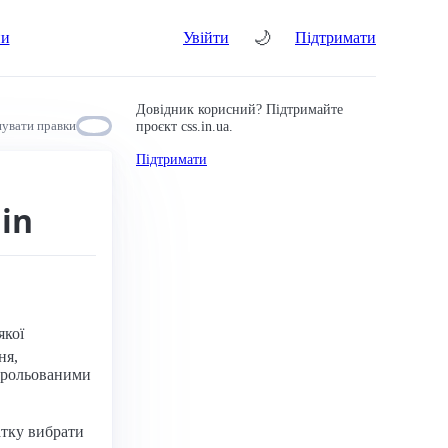
🌙
ни
Увійти
Підтримати
Довідник корисний? Підтримайте
проєкт css.in.ua.
увати правки
Підтримати
in
якої
ня,
нтрольованими
атку вибрати