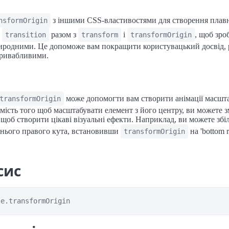
з іншими CSS-властивостями для створення плавн
nsformOrigin
е
разом з
і
, щоб зро
transition
transform
transformOrigin
иродними. Це допоможе вам покращити користувацький досвід,
привабливими.
може допомогти вам створити анімації масшт
transformOrigin
амість того щоб масштабувати елемент з його центру, ви можете 
щоб створити цікаві візуальні ефекти. Наприклад, ви можете зб
жнього правого кута, встановивши
на 'bottom r
transformOrigin
сис
le.transformOrigin