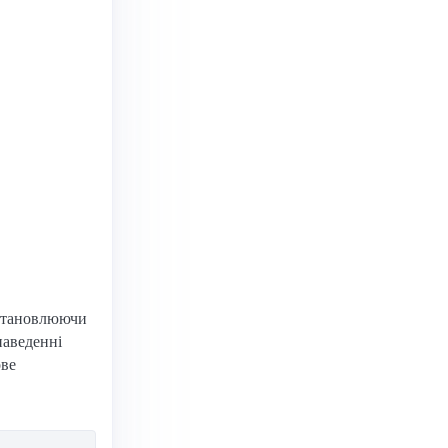
Встановлюючи
наведенні
ове