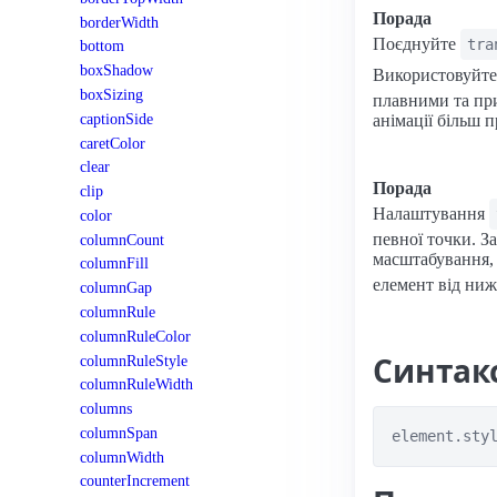
Порада
borderWidth
Поєднуйте
tra
bottom
boxShadow
Використовуйт
boxSizing
плавними та пр
captionSide
анімації більш 
caretColor
clear
Порада
clip
Налаштування
color
певної точки. З
columnCount
масштабування, 
columnFill
елемент від ни
columnGap
columnRule
columnRuleColor
Синтак
columnRuleStyle
columnRuleWidth
columns
columnSpan
element.sty
columnWidth
counterIncrement