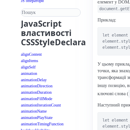
JS оператори
елемент у DOM.
document.getE
Пошук у довіднику
Приклад:
JavaScript
властивості
let element 
CSSStyleDeclaration
element.styl
alignContent
alignItems
У цьому приклад
alignSelf
точки, яка знах
animation
трансформації з
animationDelay
іншу позицію, в
animationDirection
animationDuration
ключові слова (
animationFillMode
Наступний прикл
animationIterationCount
animationName
animationPlayState
let element 
animationTimingFunction
element.styl