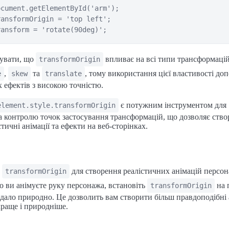
cument.getElementById('arm');

ansformOrigin = 'top left';

увати, що
впливає на всі типи трансформаці
transformOrigin
,
та
, тому використання цієї властивості до
e
skew
translate
 ефектів з високою точністю.
є потужним інструментом для
element.style.transformOrigin
а контролю точок застосування трансформацій, що дозволяє ств
стичні анімації та ефекти на веб-сторінках.
е
для створення реалістичних анімацій персон
transformOrigin
 ви анімуєте руку персонажа, встановіть
на 
transformOrigin
дало природно. Це дозволить вам створити більш правдоподібні а
раще і природніше.