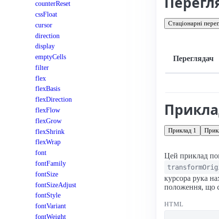
Перегл
counterReset
cssFloat
Стаціонарні перег
cursor
direction
display
emptyCells
Переглядач
filter
flex
Підтримка: стац
flexBasis
flexDirection
Прикл
flexFlow
flexGrow
Приклад 1
Прик
flexShrink
flexWrap
font
Цей приклад пок
fontFamily
transformOrig
fontSize
курсора рука на
fontSizeAdjust
положення, що 
fontStyle
HTML
fontVariant
fontWeight