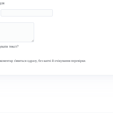
для
я
р
увати текст?
оментар з'явиться одразу, без капчі й очікування перевірки.