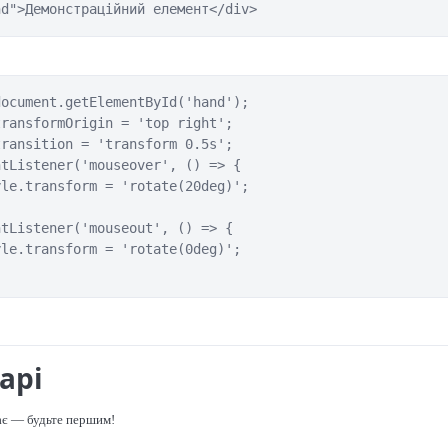
nd">Демонстраційний елемент</div>
ocument.getElementById('hand');

ransformOrigin = 'top right';

ransition = 'transform 0.5s';

tListener('mouseover', () => {

le.transform = 'rotate(20deg)';

tListener('mouseout', () => {

le.transform = 'rotate(0deg)';

арі
ає — будьте першим!