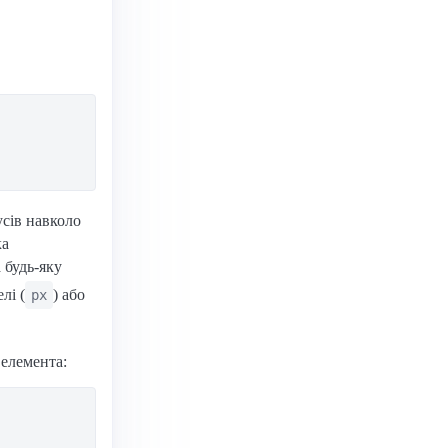
усів навколо
ка
а будь-яку
елі (
) або
px
 елемента: