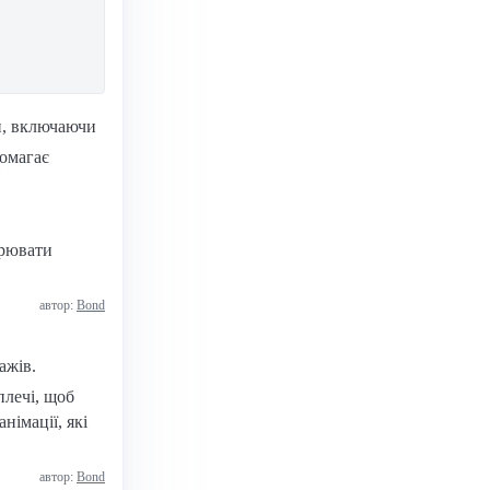
й, включаючи
помагає
орювати
автор:
Bond
ажів.
плечі, щоб
німації, які
автор:
Bond