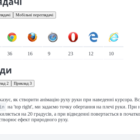
ядачі
лядачі
Мобільні переглядачі
іонарні переглядачі
36
16
9
23
12
10
ади
лад 2
Приклад 3
азує, як створити анімацію руху руки при наведенні курсора. 
на 'top right', ми задаємо точку обертання на плечі руки. При 
in
хиляється на 20 градусів, а при відведенні повертається в початк
створює ефект природного руху.