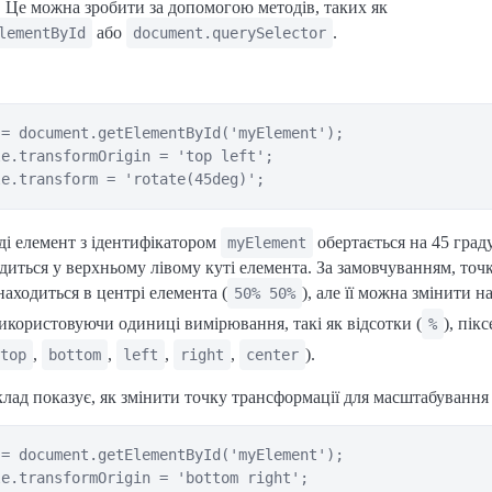
 Це можна зробити за допомогою методів, таких як
або
.
lementById
document.querySelector
= document.getElementById('myElement');

e.transformOrigin = 'top left';

і елемент з ідентифікатором
обертається на 45 град
myElement
одиться у верхньому лівому куті елемента. За замовчуванням, точ
находиться в центрі елемента (
), але її можна змінити н
50% 50%
икористовуючи одиниці вимірювання, такі як відсотки (
), пікс
%
,
,
,
,
).
top
bottom
left
right
center
ад показує, як змінити точку трансформації для масштабування
= document.getElementById('myElement');

e.transformOrigin = 'bottom right';
