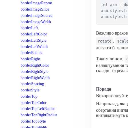
borderImageRepeat
let arm = do
borderImageSlice
arm.style.tr
borderImageSource
borderImageWidth
borderLeft
Важливо врахов
borderLeftColor
borderLeftStyle
,
rotate
scal
borderLeftWidth
досягти бажаних
borderRadius
Таким чином,
borderRight
налаштування т
borderRightColor
складні та реалі
borderRightStyle
borderRightWidth
borderSpacing
Порада
borderStyle
Використовуйт
borderTop
borderTopColor
Наприклад, якщо
borderTopLeftRadius
обертання вигля
borderTopRightRadius
виглядатимуть к
borderTopStyle
borderTopWidth