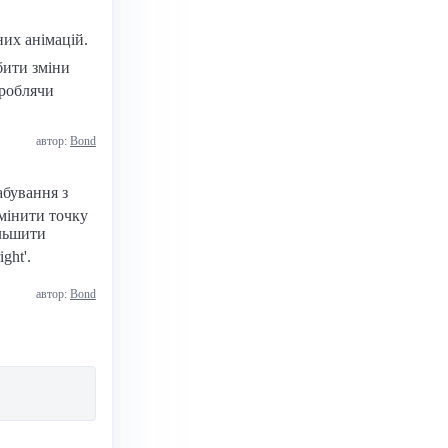
их анімацій.
бити зміни
 роблячи
автор:
Bond
абування з
змінити точку
ільшити
ight'.
автор:
Bond