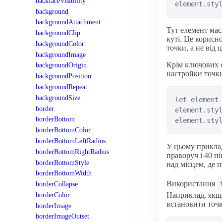
backfaceVisibility
background
backgroundAttachment
Тут елемент мас
backgroundClip
куті. Це корисн
backgroundColor
точки, а не від 
backgroundImage
Крім ключових с
backgroundOrigin
настройки точки
backgroundPosition
backgroundRepeat
backgroundSize
let element 
border
element.styl
borderBottom
borderBottomColor
borderBottomLeftRadius
У цьому приклад
borderBottomRightRadius
праворуч і 40 п
borderBottomStyle
над місцем, де 
borderBottomWidth
Використання
borderCollapse
borderColor
Наприклад, якщо
встановити точк
borderImage
borderImageOutset