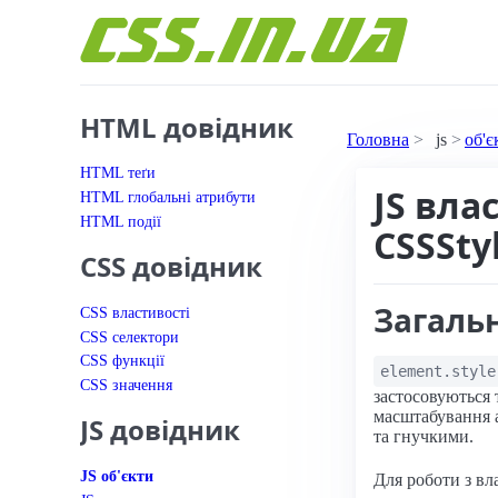
Перейти до вмісту
HTML довідник
Головна
js
об'є
HTML теґи
JS вла
HTML глобальні атрибути
HTML події
CSSSty
CSS довідник
Загаль
CSS властивості
CSS селектори
CSS функції
element.style
CSS значення
застосовуються 
масштабування а
JS довідник
та гнучкими.
JS об'єкти
Для роботи з в