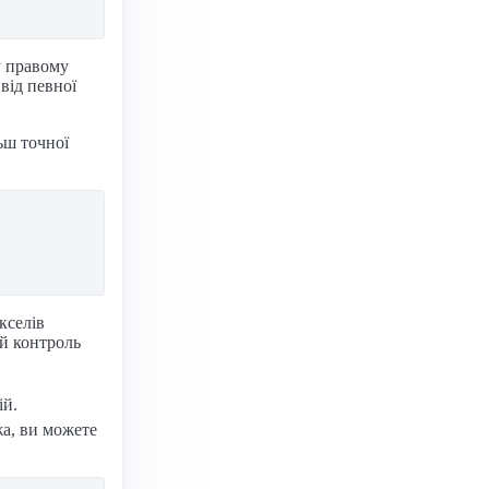
у правому
від певної
ьш точної
кселів
ий контроль
ій.
а, ви можете