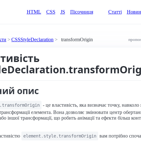
HTML
CSS
JS
Пісочниця
Статті
Нови
кти
CSSStyleDeclaration
transformOrigin
пропон
стивість
leDeclaration.transformOrig
ний опис
- це властивість, яка визначає точку, навколо 
.transformOrigin
трансформації елемента. Вона дозволяє змінювати центр обертан
бо іншої трансформації, що робить анімації та ефекти більш ко
ластивістю
вам потрібно споч
element.style.transformOrigin