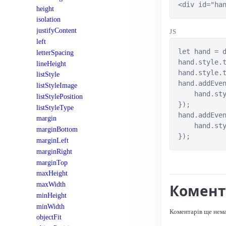
<div id="ha
height
isolation
justifyContent
JS
left
let hand = d
letterSpacing
hand.style.t
lineHeight
hand.style.t
listStyle
hand.addEven
listStyleImage
    hand.sty
listStylePosition
});

listStyleType
hand.addEven
margin
    hand.sty
marginBottom
});
marginLeft
marginRight
marginTop
maxHeight
maxWidth
Комент
minHeight
minWidth
Коментарів ще нем
objectFit