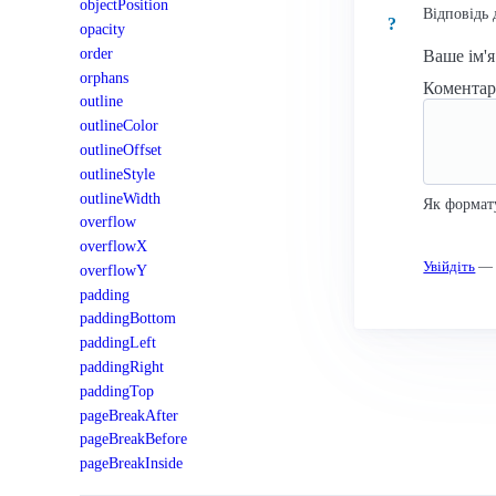
objectPosition
Відповідь 
?
opacity
order
Ваше ім'
orphans
Комента
outline
outlineColor
outlineOffset
outlineStyle
outlineWidth
Як формат
overflow
overflowX
Увійдіть
— к
overflowY
padding
paddingBottom
paddingLeft
paddingRight
paddingTop
pageBreakAfter
pageBreakBefore
pageBreakInside
perspective