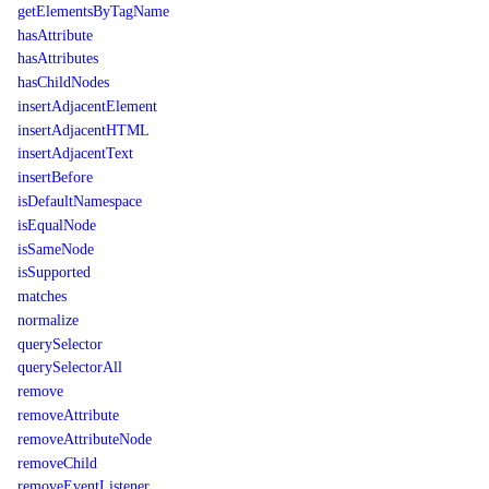
getElementsByTagName
hasAttribute
hasAttributes
hasChildNodes
insertAdjacentElement
insertAdjacentHTML
insertAdjacentText
insertBefore
isDefaultNamespace
isEqualNode
isSameNode
isSupported
matches
normalize
querySelector
querySelectorAll
remove
removeAttribute
removeAttributeNode
removeChild
removeEventListener