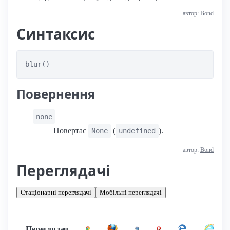
автор:
Bond
Синтаксис
blur()
Повернення
none
Повертає
(
).
None
undefined
автор:
Bond
Переглядачі
Стаціонарні переглядачі
Мобільні переглядачі
Переглядач