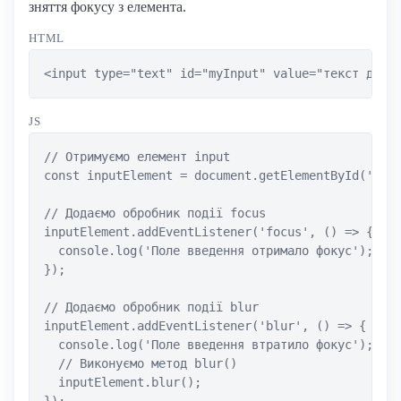
зняття фокусу з елемента.
HTML
<input type="text" id="myInput" value="текст для 
JS
// Отримуємо елемент input

const inputElement = document.getElementById('myIn
// Додаємо обробник події focus

inputElement.addEventListener('focus', () => {

  console.log('Поле введення отримало фокус');

});

// Додаємо обробник події blur

inputElement.addEventListener('blur', () => {

  console.log('Поле введення втратило фокус');

  // Виконуємо метод blur()

  inputElement.blur();

});