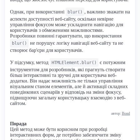
Однак, при використанні
, важливо зважати на
blur()
аспекти доступності веб-сайту, оскільки невірне
управління фокусом може ускладнити навігацію для
користувачів з обмеженими можливостями.
Розробники повинні гарантувати, що використання
не порушує логіку навігації веб-сайту та не
blur()
створює бар'єри для користувачів.
У підсумку, метод
є потужним
HTMLElement.blur()
інструментом для розробників, які прагнуть створити
більш інтерактивні та зручні для користувача веб-
додатки. Він надає можливість не тільки управління
візуальним станом елементів, але й активації складних
поведінкових сценаріїв у відповідь на зміни фокусу,
підвищуючи загальну користувацьку взаємодію з веб-
сайтом.
автор:
Bond
Порада
Цей метод може бути корисним при розробці
інтерактивних форм, де потрібно забезпечити зміну