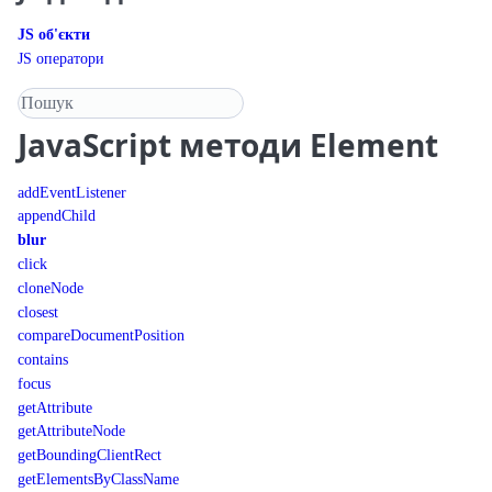
JS об'єкти
JS оператори
Пошук у довіднику
JavaScript
методи Element
addEventListener
appendChild
blur
click
cloneNode
closest
compareDocumentPosition
contains
focus
getAttribute
getAttributeNode
getBoundingClientRect
getElementsByClassName