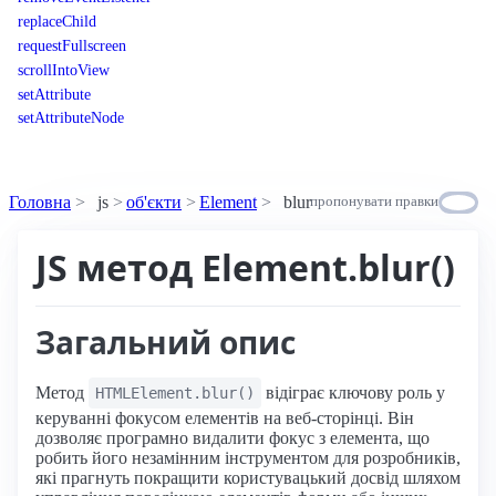
replaceChild
requestFullscreen
scrollIntoView
setAttribute
setAttributeNode
Головна
js
об'єкти
Element
blur
пропонувати правки
JS метод Element.blur()
Загальний опис
Метод
відіграє ключову роль у
HTMLElement.blur()
керуванні фокусом елементів на веб-сторінці. Він
дозволяє програмно видалити фокус з елемента, що
робить його незамінним інструментом для розробників,
які прагнуть покращити користувацький досвід шляхом