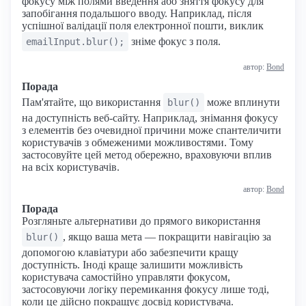
фокусу між полями введення або зняття фокусу для
запобігання подальшого вводу. Наприклад, після
успішної валідації поля електронної пошти, виклик
зніме фокус з поля.
emailInput.blur();
автор:
Bond
Порада
Пам'ятайте, що використання
може вплинути
blur()
на доступність веб-сайту. Наприклад, знімання фокусу
з елементів без очевидної причини може спантеличити
користувачів з обмеженими можливостями. Тому
застосовуйте цей метод обережно, враховуючи вплив
на всіх користувачів.
автор:
Bond
Порада
Розгляньте альтернативи до прямого використання
, якщо ваша мета — покращити навігацію за
blur()
допомогою клавіатури або забезпечити кращу
доступність. Іноді краще залишити можливість
користувача самостійно управляти фокусом,
застосовуючи логіку перемикання фокусу лише тоді,
коли це дійсно покращує досвід користувача.