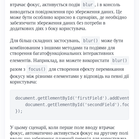
втрачає фокус, активується подія
, і в консоль
blur
виводиться повідомлення про збереження даних. Це
може бути особливо корисно в сценаріях, де необхідно
забезпечити збереження даних без потреби в
додаткових діях з боку користувача.
Для більш складних застосувань,
може бути
blur()
комбінованим з іншими методами та подіями для
створення багатофункціональних інтерактивних
елементів. Наприклад, ви можете використати
blur()
разом з
для створення ефекту перемикання
focus()
фокусу між різними елементами у відповідь на певні дії
користувача:
document.getElementById('firstField').addEventList
    document.getElementById('secondField').focus()
У цьому сценарії, коли перше поле вводу втрачає
фокус, автоматично активується фокус на другому полі
вводу, що забезпечує плавний перехід для користувача.