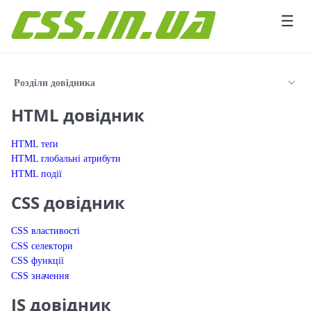
Перейти до вмісту
☰
Розділи довідника
HTML довідник
HTML теґи
HTML глобальні атрибути
HTML події
CSS довідник
CSS властивості
CSS селектори
CSS функції
CSS значення
JS довідник