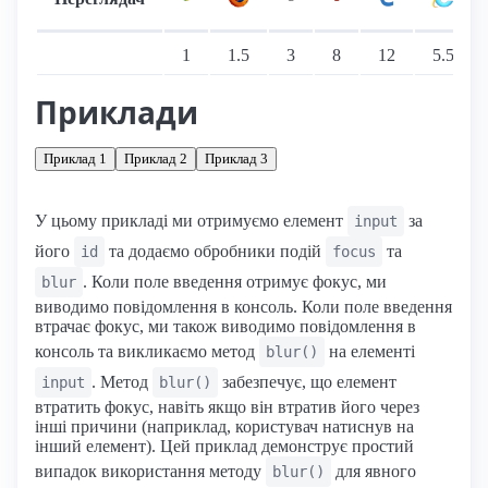
Підтримка: стаціонарні переглядачі
1
1.5
3
8
12
5.5
Приклади
Приклад 1
Приклад 2
Приклад 3
У цьому прикладі ми отримуємо елемент
за
input
його
та додаємо обробники подій
та
id
focus
. Коли поле введення отримує фокус, ми
blur
виводимо повідомлення в консоль. Коли поле введення
втрачає фокус, ми також виводимо повідомлення в
консоль та викликаємо метод
на елементі
blur()
. Метод
забезпечує, що елемент
input
blur()
втратить фокус, навіть якщо він втратив його через
інші причини (наприклад, користувач натиснув на
інший елемент). Цей приклад демонструє простий
випадок використання методу
для явного
blur()