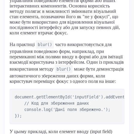
управління поведінкою елементів форми або інших
інтерактивних компонентів. Основна корисність
методу полягає в можливості змінювати візуальний
стан елемента, позначаючи його як "не у фокусі", що
може бути використано для відновлення візуальної
послідовності інтерфейсу або для запуску певних дій,
коли елемент втрачає фокус.
На практиці
часто використовується для
blur()
управління поведінкою форм, наприклад, при
перемиканні між полями вводу в формі або для імітації
взаємодії користувача з інтерфейсом. Один із прикладів
використання методу
може бути демонстрація
blur()
автоматичного збереження даних форми, коли
користувач переміщує фокус з одного поля на інше:
document.getElementById('inputField').addEventList
    // Код для збереження даних

    console.log('Дані поля збережено.');

У цьому прикладі, коли елемент вводу (input field)