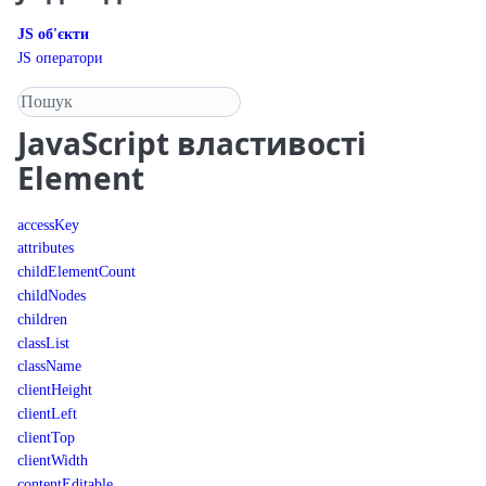
JS об'єкти
JS оператори
Пошук у довіднику
JavaScript
властивості
Element
accessKey
attributes
childElementCount
childNodes
children
classList
className
clientHeight
clientLeft
clientTop
clientWidth
contentEditable