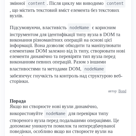
змінної
. Після циклу ми виводимо
content
content
, що містить текстовий вміст елемента без текстових
вузлів.
Підсумовуючи, властивість
є корисним
nodeName
інструментом для ідентифікації типу вузла в DOM та
виконання різноманітних операцій на основі цієї
інформації. Вона дозволяє обходити та маніпулювати
елементами DOM залежно від їх типу, створювати нові
елементи динамічно та перевіряти тип вузла перед
виконанням певних операцій. Разом з іншими
властивостями та методами DOM,
nodeName
забезпечує гнучкість та контроль над структурою веб-
сторінки.
автор:
Bond
Порада
Якщо ви створюєте нові вузли динамічно,
використовуйте
для перевірки типу
nodeName
створеного вузла перед подальшими операціями. Це
допоможе уникнути помилок та непередбачуваної
поведінки, особливо якщо ви створюєте вузли на