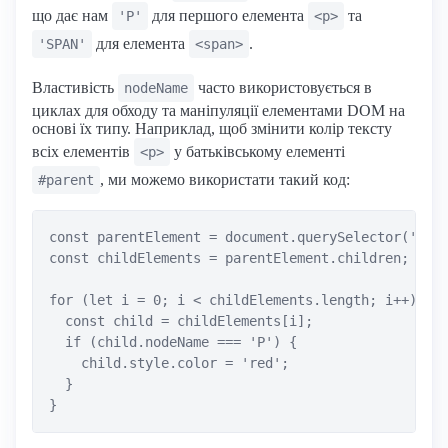
що дає нам
для першого елемента
та
'P'
<p>
для елемента
.
'SPAN'
<span>
Властивість
часто використовується в
nodeName
циклах для обходу та маніпуляції елементами DOM на
основі їх типу. Наприклад, щоб змінити колір тексту
всіх елементів
у батьківському елементі
<p>
, ми можемо використати такий код:
#parent
const parentElement = document.querySelector('#par
const childElements = parentElement.children;

for (let i = 0; i < childElements.length; i++) {

  const child = childElements[i];

  if (child.nodeName === 'P') {

    child.style.color = 'red';

  }
