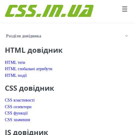
Перейти до вмісту
☰
Розділи довідника
HTML довідник
HTML теґи
HTML глобальні атрибути
HTML події
CSS довідник
CSS властивості
CSS селектори
CSS функції
CSS значення
JS довідник