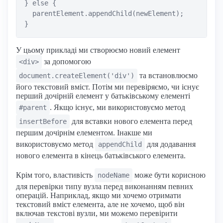
} else {

  parentElement.appendChild(newElement);

У цьому прикладі ми створюємо новий елемент
за допомогою
<div>
та встановлюємо
document.createElement('div')
його текстовий вміст. Потім ми перевіряємо, чи існує
перший дочірній елемент у батьківському елементі
. Якщо існує, ми використовуємо метод
#parent
для вставки нового елемента перед
insertBefore
першим дочірнім елементом. Інакше ми
використовуємо метод
для додавання
appendChild
нового елемента в кінець батьківського елемента.
Крім того, властивість
може бути корисною
nodeName
для перевірки типу вузла перед виконанням певних
операцій. Наприклад, якщо ми хочемо отримати
текстовий вміст елемента, але не хочемо, щоб він
включав текстові вузли, ми можемо перевірити