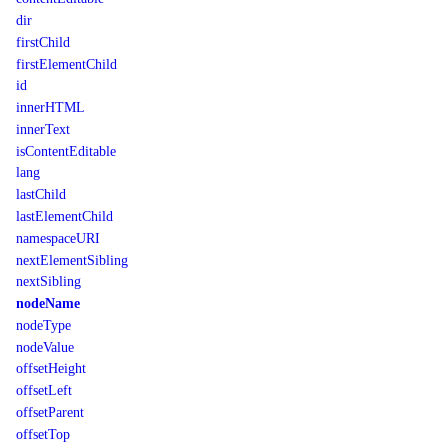
dir
firstChild
firstElementChild
id
innerHTML
innerText
isContentEditable
lang
lastChild
lastElementChild
namespaceURI
nextElementSibling
nextSibling
nodeName
nodeType
nodeValue
offsetHeight
offsetLeft
offsetParent
offsetTop