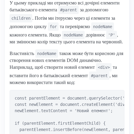
У цьому прикладі ми отримуємо всі дочірні елементи
батьківського елемента
за допомогою
#parent
. Потім ми ітеруємо через ці елементи за
children
допомогою циклу
та перевіряємо
for
nodeName
кожного елемента. Якщо
дорівнює
,
nodeName
'P'
ми змінюємо колір тексту цього елемента на червоний.
Властивість
також може бути корисною для
nodeName
створення нових елементів DOM динамічно.
Наприклад, щоб створити новий елемент
та
<div>
вставити його в батьківський елемент
, ми
#parent
можемо використати такий код:
const parentElement = document.querySelector('#par
const newElement = document.createElement('div');

newElement.textContent = 'Новий елемент';

if (parentElement.firstElementChild) {

  parentElement.insertBefore(newElement, parentEle