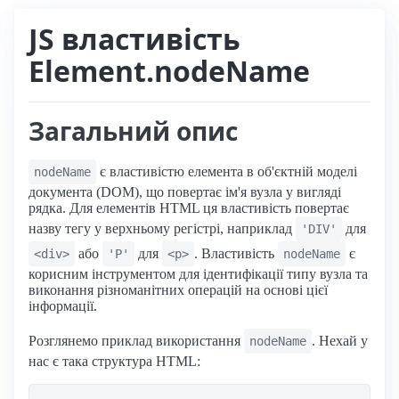
JS властивість
Element.nodeName
Загальний опис
є властивістю елемента в об'єктній моделі
nodeName
документа (DOM), що повертає ім'я вузла у вигляді
рядка. Для елементів HTML ця властивість повертає
назву тегу у верхньому регістрі, наприклад
для
'DIV'
або
для
. Властивість
є
<div>
'P'
<p>
nodeName
корисним інструментом для ідентифікації типу вузла та
виконання різноманітних операцій на основі цієї
інформації.
Розглянемо приклад використання
. Нехай у
nodeName
нас є така структура HTML: