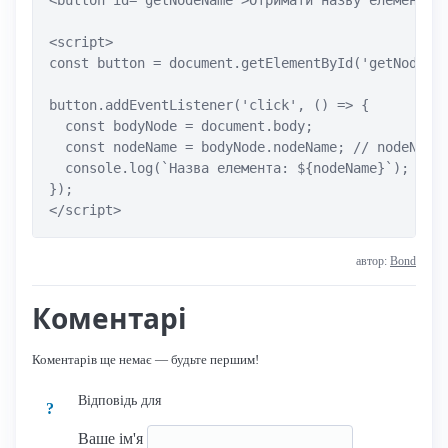
<script>

const button = document.getElementById('getNodeNam
button.addEventListener('click', () => {

  const bodyNode = document.body;

  const nodeName = bodyNode.nodeName; // nodeName 
  console.log(`Назва елемента: ${nodeName}`);

});

</script>
автор:
Bond
Коментарі
Коментарів ще немає — будьте першим!
Відповідь для
?
Ваше ім'я