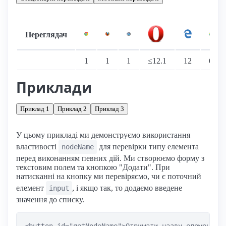
Переглядач
Підтримка: стаціонарні переглядачі
1
1
1
≤12.1
12
6
Приклади
Приклад 1
Приклад 2
Приклад 3
У цьому прикладі ми демонструємо використання
властивості
для перевірки типу елемента
nodeName
перед виконанням певних дій. Ми створюємо форму з
текстовим полем та кнопкою "Додати". При
натисканні на кнопку ми перевіряємо, чи є поточний
елемент
, і якщо так, то додаємо введене
input
значення до списку.
<button id="getNodeName">Отримати назву елемента</