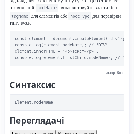
відповідають фактичному типу вузла. Щоб отримати
правильний
, використовуйте властивість
nodeName
для елементів або
для перевірки
tagName
nodeType
типу вузла.
const element = document.createElement('div');

console.log(element.nodeName); // 'DIV'

element.innerHTML = '<p>Текст</p>';

автор:
Bond
Синтаксис
Element.nodeName
Переглядачі
Стаціонарні переглядачі
Мобільні переглядачі