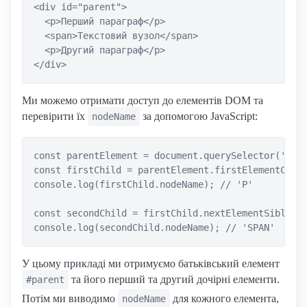
<div id="parent">

  <p>Перший параграф</p>

  <span>Текстовий вузол</span>

  <p>Другий параграф</p>

Ми можемо отримати доступ до елементів DOM та
перевірити їх
за допомогою JavaScript:
nodeName
const parentElement = document.querySelector('#par
const firstChild = parentElement.firstElementChild
console.log(firstChild.nodeName); // 'P'

const secondChild = firstChild.nextElementSibling;
У цьому прикладі ми отримуємо батьківський елемент
та його перший та другий дочірні елементи.
#parent
Потім ми виводимо
для кожного елемента,
nodeName