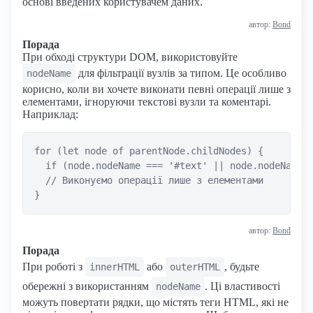
основі введених користувачем даних.
автор:
Bond
Порада
При обході структури DOM, використовуйте
для фільтрації вузлів за типом. Це особливо
nodeName
корисно, коли ви хочете виконати певні операції лише з
елементами, ігноруючи текстові вузли та коментарі.
Наприклад:
for (let node of parentNode.childNodes) {

  if (node.nodeName === '#text' || node.nodeName =
  // Виконуємо операції лише з елементами

автор:
Bond
Порада
При роботі з
або
, будьте
innerHTML
outerHTML
обережні з використанням
. Ці властивості
nodeName
можуть повертати рядки, що містять теги HTML, які не