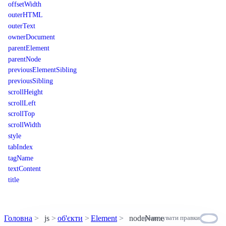
offsetWidth
outerHTML
outerText
ownerDocument
parentElement
parentNode
previousElementSibling
previousSibling
scrollHeight
scrollLeft
scrollTop
scrollWidth
style
tabIndex
tagName
textContent
title
Головна
js
об'єкти
Element
nodeName
пропонувати правки