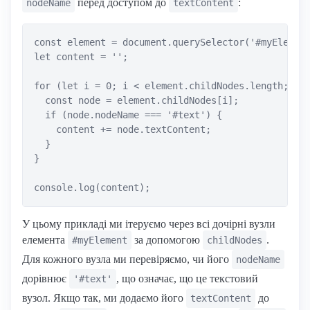
перед доступом до
:
nodeName
textContent
const element = document.querySelector('#myElement
let content = '';

for (let i = 0; i < element.childNodes.length; i++
  const node = element.childNodes[i];

  if (node.nodeName === '#text') {

    content += node.textContent;

  }

}

У цьому прикладі ми ітеруємо через всі дочірні вузли
елемента
за допомогою
.
#myElement
childNodes
Для кожного вузла ми перевіряємо, чи його
nodeName
дорівнює
, що означає, що це текстовий
'#text'
вузол. Якщо так, ми додаємо його
до
textContent