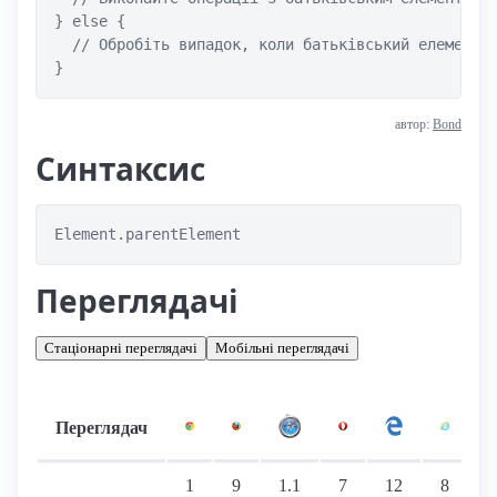
} else {

  // Обробіть випадок, коли батьківський елемент в
автор:
Bond
Синтаксис
Element.parentElement
Переглядачі
Стаціонарні переглядачі
Мобільні переглядачі
Переглядач
Підтримка: стаціонарні переглядачі
1
9
1.1
7
12
8