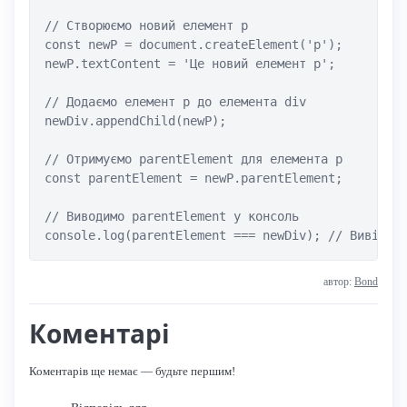
// Створюємо новий елемент p

const newP = document.createElement('p');

newP.textContent = 'Це новий елемент p';

// Додаємо елемент p до елемента div

newDiv.appendChild(newP);

// Отримуємо parentElement для елемента p

const parentElement = newP.parentElement;

// Виводимо parentElement у консоль

console.log(parentElement === newDiv); // Вивід: 
автор:
Bond
Коментарі
Коментарів ще немає — будьте першим!