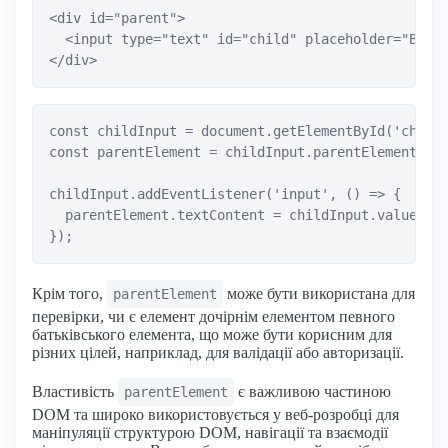
<div id="parent">

  <input type="text" id="child" placeholder="Введі
const childInput = document.getElementById('child'
const parentElement = childInput.parentElement;

childInput.addEventListener('input', () => {

  parentElement.textContent = childInput.value;

Крім того,
може бути використана для
parentElement
перевірки, чи є елемент дочірнім елементом певного
батьківського елемента, що може бути корисним для
різних цілей, наприклад, для валідації або авторизації.
Властивість
є важливою частиною
parentElement
DOM та широко використовується у веб-розробці для
маніпуляції структурою DOM, навігації та взаємодії