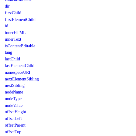
dir
firstChild
firstElementChild
id
innerHTML
innerText
isContentEditable
lang
lastChild
lastElementChild
namespaceURI
nextElementSibling
nextSibling
nodeName
nodeType
nodeValue
offsetHeight
offsetLeft
offsetParent
offsetTop