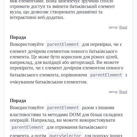
між елементами. Вона забезпечує зручний спосіб
отримати доступ та змінити батьківський елемент
вузла, що дозволяє створювати динамічні та
інтерактивні веб-додатки.
автор:
Bond
Порада
Використовуйте
для перевірки, чи є
parentElement
елемент дочірнім елементом певного батьківського
елемента. Це може бути корисним для різних цілей,
наприклад, для валідації або авторизації. Ви можете
перевірити, чи є елемент дочірнім елементом певного
батьківського елемента, порівнюючи
з
parentElement
очікуваним батьківським елементом.
автор:
Bond
Порада
Використовуйте
разом з іншими
parentElement
властивостями та методами DOM для більш складних
операцій. Наприклад, ви можете використовувати
для отримання батьківського
parentElement
елемента, а потім
для пошуку інших
querySelector