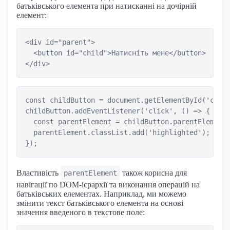
батьківського елемента при натисканні на дочірній
елемент:
<div id="parent">

  <button id="child">Натисніть мене</button>

const childButton = document.getElementById('child
childButton.addEventListener('click', () => {

  const parentElement = childButton.parentElement;
  parentElement.classList.add('highlighted');

Властивість
також корисна для
parentElement
навігації по DOM-ієрархії та виконання операцій на
батьківських елементах. Наприклад, ми можемо
змінити текст батьківського елемента на основі
значення введеного в текстове поле: