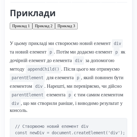
Приклади
Приклад 1
Приклад 2
Приклад 3
У цьому прикладі ми створюємо новий елемент
div
та новий елемент
. Потім ми додаємо елемент
як
p
p
дочірній елемент до елемента
за допомогою
div
методу
. Після цього ми отримуємо
appendChild()
для елемента
, який повинен бути
parentElement
p
елементом
. Нарешті, ми перевіряємо, чи дійсно
div
елемента
є тим самим елементом
parentElement
p
, що ми створили раніше, і виводимо результат у
div
консоль.
// Створюємо новий елемент div

const newDiv = document.createElement('div');
