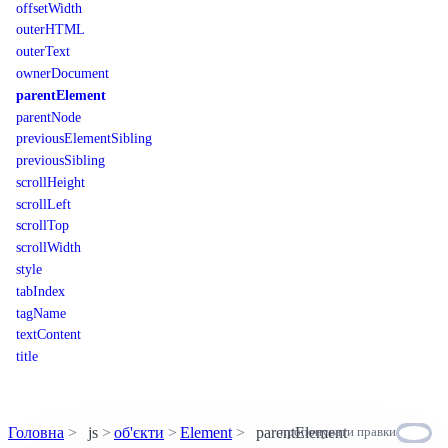
offsetWidth
outerHTML
outerText
ownerDocument
parentElement
parentNode
previousElementSibling
previousSibling
scrollHeight
scrollLeft
scrollTop
scrollWidth
style
tabIndex
tagName
textContent
title
Головна
js
об'єкти
Element
parentElement
пропонувати правки