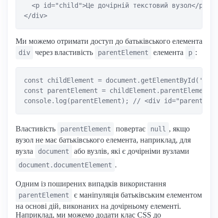
  <p id="child">Це дочірній текстовий вузол</p>

Ми можемо отримати доступ до батьківського елемента
через властивість
елемента
:
div
parentElement
p
const childElement = document.getElementById('chil
const parentElement = childElement.parentElement;

Властивість
повертає
, якщо
parentElement
null
вузол не має батьківського елемента, наприклад, для
вузла
або вузлів, які є дочірніми вузлами
document
.
document.documentElement
Одним із поширених випадків використання
є маніпуляція батьківським елементом
parentElement
на основі дій, виконаних на дочірньому елементі.
Наприклад, ми можемо додати клас CSS до