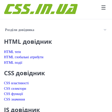
Перейти до вмісту
☰
Розділи довідника
HTML довідник
HTML теґи
HTML глобальні атрибути
HTML події
CSS довідник
CSS властивості
CSS селектори
CSS функції
CSS значення
JS довідник