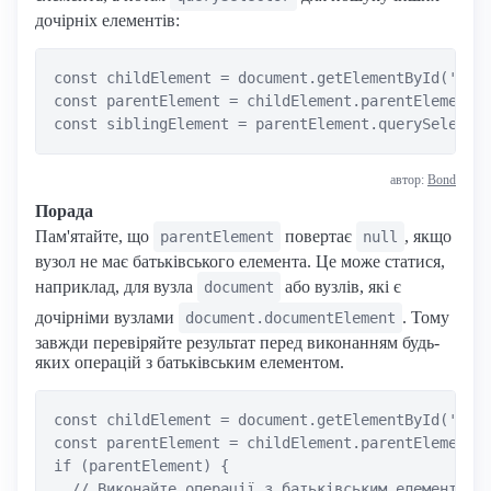
дочірніх елементів:
const childElement = document.getElementById('chil
const parentElement = childElement.parentElement;

автор:
Bond
Порада
Пам'ятайте, що
повертає
, якщо
parentElement
null
вузол не має батьківського елемента. Це може статися,
наприклад, для вузла
або вузлів, які є
document
дочірніми вузлами
. Тому
document.documentElement
завжди перевіряйте результат перед виконанням будь-
яких операцій з батьківським елементом.
const childElement = document.getElementById('chil
const parentElement = childElement.parentElement;

if (parentElement) {

  // Виконайте операції з батьківським елементом
