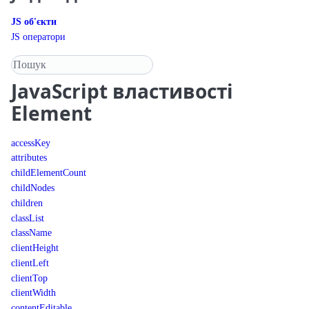
JS об'єкти
JS оператори
Пошук у довіднику
JavaScript
властивості
Element
accessKey
attributes
childElementCount
childNodes
children
classList
className
clientHeight
clientLeft
clientTop
clientWidth
contentEditable