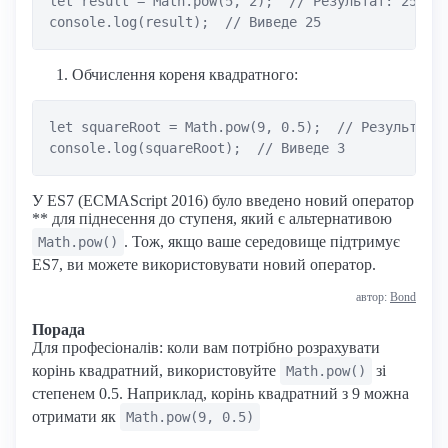
let result = Math.pow(5, 2);  // Результат: 25

Обчислення кореня квадратного:
let squareRoot = Math.pow(9, 0.5);  // Результат: 
У ES7 (ECMAScript 2016) було введено новий оператор
** для піднесення до ступеня, який є альтернативою
. Тож, якщо ваше середовище підтримує
Math.pow()
ES7, ви можете використовувати новий оператор.
автор:
Bond
Порада
Для професіоналів: коли вам потрібно розрахувати
корінь квадратний, використовуйте
зі
Math.pow()
степенем 0.5. Наприклад, корінь квадратний з 9 можна
отримати як
Math.pow(9, 0.5)