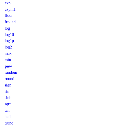
exp
expm1
floor
fround
log
log10
log1p
log2
max
min
pow
random
round
sign
sin
sinh
sqrt
tan
tanh
trunc