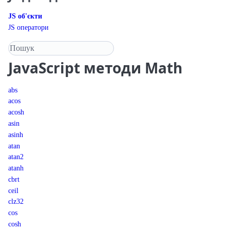
JS об'єкти
JS оператори
Пошук у довіднику
JavaScript
методи Math
abs
acos
acosh
asin
asinh
atan
atan2
atanh
cbrt
ceil
clz32
cos
cosh