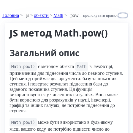
Головна
js
об'єкти
Math
pow
пропонувати правки
JS метод Math.pow()
Загальний опис
є методом об'єкта
в JavaScript,
Math.pow()
Math
призначеним для піднесення числа до певного ступеня.
Цей метод приймає два аргументи: базу та показник
ступеня, і повертає результат піднесення бази до
заданого показника ступеня. Ця функція
використовується у численних ситуаціях. Вона може
бути корисною для розрахунків у науці, інженерії,
графіці та інших галузях, де потрібне піднесення до
ступеня.
може бути використано в будь-якому
Math.pow()
місці вашого коду, де потрібно піднести число до