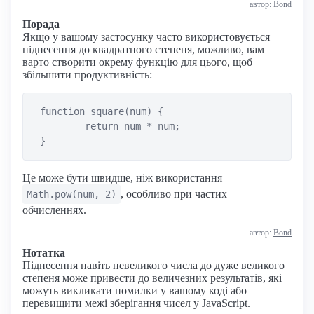
автор:
Bond
Порада
Якщо у вашому застосунку часто використовується
піднесення до квадратного степеня, можливо, вам
варто створити окрему функцію для цього, щоб
збільшити продуктивність:
 function square(num) {

	 return num * num;

Це може бути швидше, ніж використання
, особливо при частих
Math.pow(num, 2)
обчисленнях.
автор:
Bond
Нотатка
Піднесення навіть невеликого числа до дуже великого
степеня може привести до величезних результатів, які
можуть викликати помилки у вашому коді або
перевищити межі зберігання чисел у JavaScript.