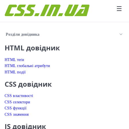
Перейти до вмісту
☰
Розділи довідника
HTML довідник
HTML теґи
HTML глобальні атрибути
HTML події
CSS довідник
CSS властивості
CSS селектори
CSS функції
CSS значення
JS довідник