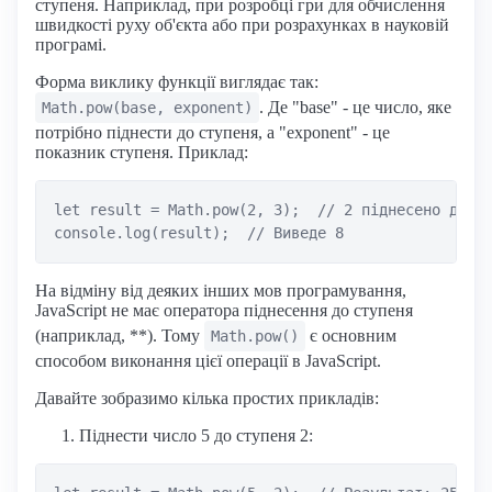
ступеня. Наприклад, при розробці гри для обчислення
швидкості руху об'єкта або при розрахунках в науковій
програмі.
Форма виклику функції виглядає так:
. Де "base" - це число, яке
Math.pow(base, exponent)
потрібно піднести до ступеня, а "exponent" - це
показник ступеня. Приклад:
let result = Math.pow(2, 3);  // 2 піднесено до 3-
На відміну від деяких інших мов програмування,
JavaScript не має оператора піднесення до ступеня
(наприклад, **). Тому
є основним
Math.pow()
способом виконання цієї операції в JavaScript.
Давайте зобразимо кілька простих прикладів:
Піднести число 5 до ступеня 2: