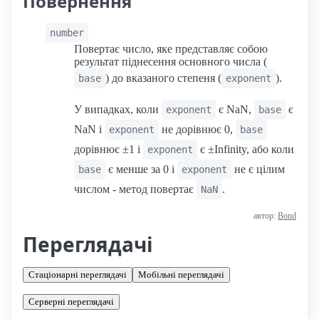
Повернення
number
Повертає число, яке представляє собою
результат піднесення основного числа (
) до вказаного степеня (
).
base
exponent
У випадках, коли
є NaN,
є
exponent
base
NaN і
не дорівнює 0,
exponent
base
дорівнює ±1 і
є ±Infinity, або коли
exponent
є менше за 0 і
не є цілим
base
exponent
числом - метод повертає
.
NaN
автор:
Bond
Переглядачі
Стаціонарні переглядачі
Мобільні переглядачі
Серверні переглядачі