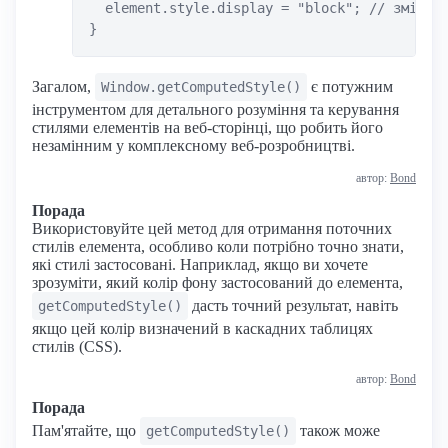
  element.style.display = "block"; // змінює 
Загалом,
є потужним
Window.getComputedStyle()
інструментом для детального розуміння та керування
стилями елементів на веб-сторінці, що робить його
незамінним у комплексному веб-розробництві.
автор:
Bond
Порада
Використовуйте цей метод для отримання поточних
стилів елемента, особливо коли потрібно точно знати,
які стилі застосовані. Наприклад, якщо ви хочете
зрозуміти, який колір фону застосований до елемента,
дасть точний результат, навіть
getComputedStyle()
якщо цей колір визначений в каскадних таблицях
стилів (CSS).
автор:
Bond
Порада
Пам'ятайте, що
також може
getComputedStyle()