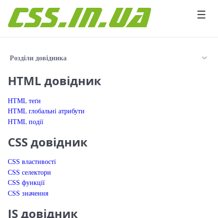
Перейти до вмісту
☰
Розділи довідника
HTML довідник
HTML теґи
HTML глобальні атрибути
HTML події
CSS довідник
CSS властивості
CSS селектори
CSS функції
CSS значення
JS довідник