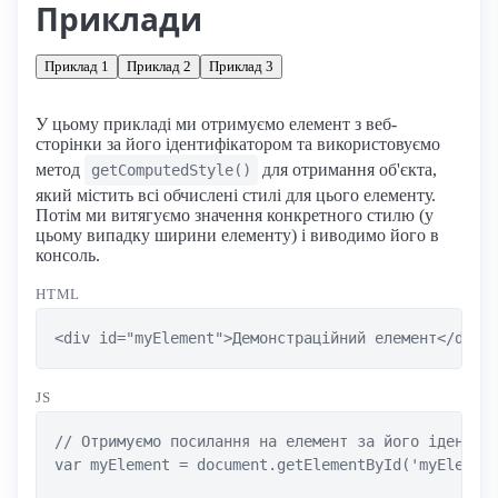
Приклади
Приклад 1
Приклад 2
Приклад 3
У цьому прикладі ми отримуємо елемент з веб-
сторінки за його ідентифікатором та використовуємо
метод
для отримання об'єкта,
getComputedStyle()
який містить всі обчислені стилі для цього елементу.
Потім ми витягуємо значення конкретного стилю (у
цьому випадку ширини елементу) і виводимо його в
консоль.
HTML
<div id="myElement">Демонстраційний елемент</div>
JS
// Отримуємо посилання на елемент за його ідентифі
var myElement = document.getElementById('myElement