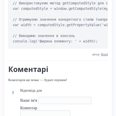
// Використовуємо метод getComputedStyle для отрим
var computedStyle = window.getComputedStyle(myElem
// Отримуємо значення конкретного стилю (наприклад
var width = computedStyle.getPropertyValue('width'
// Виводимо значення в консоль

console.log('Ширина елементу: ' + width);
автор:
Bond
Коментарі
Коментарів ще немає — будьте першим!
Відповідь для
?
Ваше ім'я
Коментар