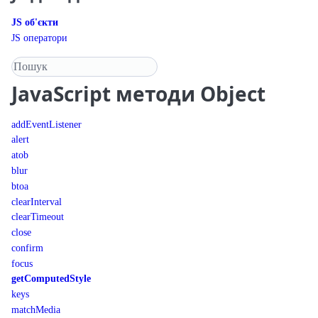
JS об'єкти
JS оператори
Пошук у довіднику
JavaScript
методи Object
addEventListener
alert
atob
blur
btoa
clearInterval
clearTimeout
close
confirm
focus
getComputedStyle
keys
matchMedia