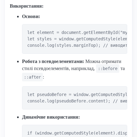
Використання:
Основи:
let element = document.getElementById("myElem
let styles = window.getComputedStyle(element)
Робота з псевдоелементами:
Можна отримати
стилі псевдоелементів, наприклад,
та
::before
:
::after
let pseudoBefore = window.getComputedStyle(el
Динамічне використання:
if (window.getComputedStyle(element).display 