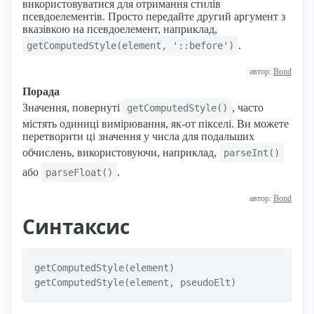
використовуватися для отримання стилів
псевдоелементів. Просто передайте другий аргумент з
вказівкою на псевдоелемент, наприклад,
.
getComputedStyle(element, '::before')
автор:
Bond
Порада
Значення, повернуті
, часто
getComputedStyle()
містять одиниці вимірювання, як-от пікселі. Ви можете
перетворити ці значення у числа для подальших
обчислень, використовуючи, наприклад,
parseInt()
або
.
parseFloat()
автор:
Bond
Синтаксис
getComputedStyle(element)

getComputedStyle(element, pseudoElt)