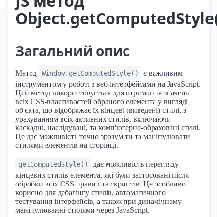
JS метод
Object.getComputedStyle(
Загальний опис
Метод
є важливим
Window.getComputedStyle()
інструментом у роботі з веб-інтерфейсами на JavaScript.
Цей метод використовується для отримання значень
всіх CSS-властивостей обраного елемента у вигляді
об'єкта, що відображає їх кінцеві (виведені) стилі, з
урахуванням всіх активних стилів, включаючи
каскадні, наслідувані, та комп'ютерно-обраховані стилі.
Це дає можливість точно зрозуміти та маніпулювати
стилями елементів на сторінці.
дає можливість перегляду
getComputedStyle()
кінцевих стилів елемента, які були застосовані після
обробки всіх CSS правил та скриптів. Це особливо
корисно для дебагінгу стилів, автоматичного
тестування інтерфейсів, а також при динамічному
маніпулюванні стилями через JavaScript.