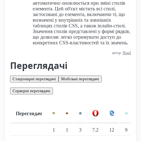
автоматично оновлюється при зміні стилів
елемента. Цей об'єкт містить всі стилі,
застосовані до елемента, включаючи ті, що
визначені у внутрішніх та зовнішніх
таблицях стилів CSS, а також інлайн-стилі.
Значення стилів представлені у формі рядків,
що дозволяє легко отримувати доступ до
конкретних CSS-властивостей та їх значень.
автор:
Bond
Переглядачі
Стаціонарні переглядачі
Мобільні переглядачі
Серверні переглядачі
Переглядач
Підтримка: стаціонарні переглядачі
1
1
3
7.2
12
9