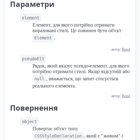
Параметри
element
Елемент, для якого потрібно отримати
вираховані стилі. Це повинен бути об'єкт
.
Element
автор:
Bond
pseudoElt
Рядок, який вказує псевдо-елемент, для якого
потрібно отримати стилі. Якщо відсутній або
, вважається, що запит стосується
null
реального елемента.
автор:
Bond
Повернення
object
Повертає об'єкт типу
, який є "живим" і
CSSStyleDeclaration