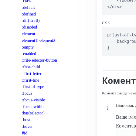
    <footer>
.class
</div>
:default
:defined
:dir(ltr|rtl)
CSS
:disabled
element
p:last-of-ty
element1>element2
    backgrou
:empty
}
:enabled
::file-selector-button
:first-child
::first-letter
Комент
::first-line
:first-of-type
Коментарів ще нем
:focus
:focus-visible
Відповідь 
:focus-within
?
:has(selector)
Ваше ім'
:host
Комента
:hover
#id