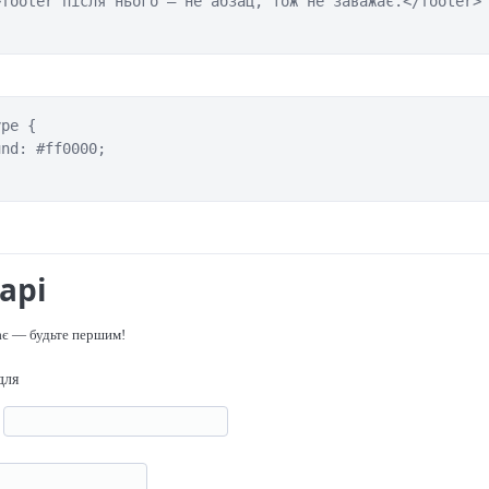
footer після нього — не абзац, тож не заважає.</footer>

pe {

nd: #ff0000;

арі
ає — будьте першим!
для
я
р