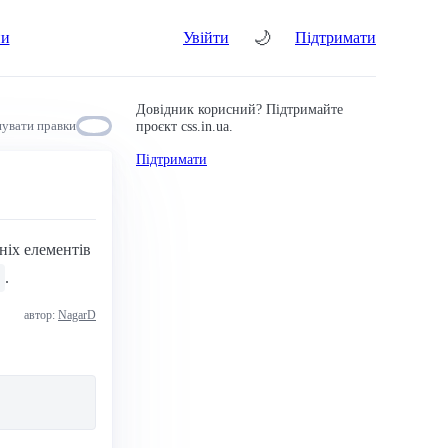
🌙
ни
Увійти
Підтримати
Довідник корисний? Підтримайте
проєкт css.in.ua.
увати правки
Підтримати
ніх елементів
.
автор:
NagarD