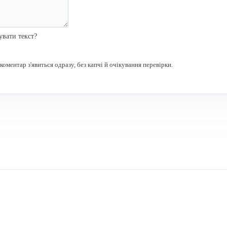
увати текст?
оментар з'явиться одразу, без капчі й очікування перевірки.
Зв'язок
Через
форму
Поштою
nagard11@gmail
ФОП Драган Володимир 