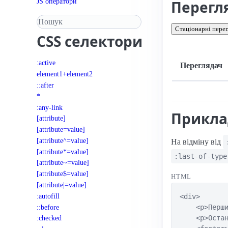
JS оператори
Перегл
Пошук у довіднику
Стаціонарні перег
CSS
селектори
:active
Переглядач
element1+element2
::after
Підтримка: стац
*
:any-link
Прикл
[attribute]
[attribute=value]
[attribute^=value]
На відміну від
[attribute*=value]
:last-of-type
[attribute~=value]
[attribute$=value]
HTML
[attribute|=value]
:autofill
<div>

::before
    <p>Перши
    <p>Остан
:checked