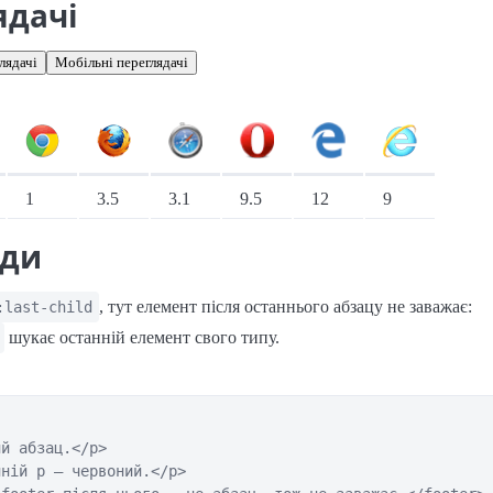
ядачі
лядачі
Мобільні переглядачі
іонарні переглядачі
1
3.5
3.1
9.5
12
9
ади
, тут елемент після останнього абзацу не заважає:
:last-child
шукає останній елемент свого типу.
й абзац.</p>

ній p — червоний.</p>
