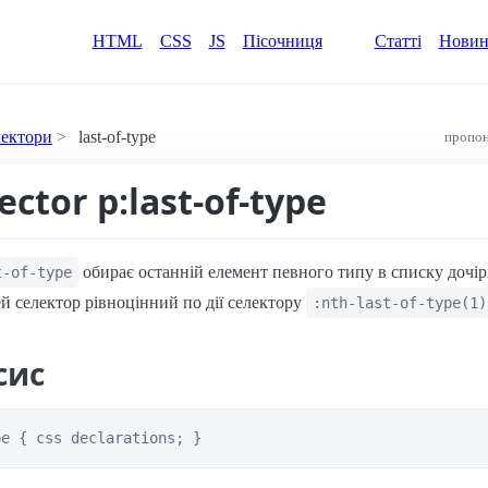
HTML
CSS
JS
Пісочниця
Статті
Нови
лектори
last-of-type
пропон
ector p:last-of-type
обирає останній елемент певного типу в списку дочір
t-of-type
ей селектор рівноцінний по дії селектору
:nth-last-of-type(1)
сис
pe { css declarations; }