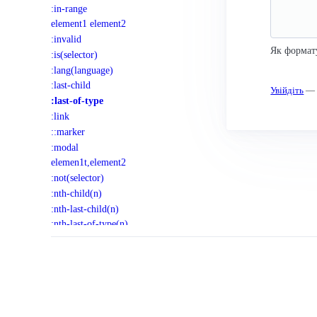
:in-range
element1 element2
:invalid
Як формат
:is(selector)
:lang(language)
:last-child
Увійдіть
— к
:last-of-type
:link
::marker
:modal
elemen1t,element2
:not(selector)
:nth-child(n)
:nth-last-child(n)
:nth-last-of-type(n)
:nth-of-type(n)
Спільнота
:only-child
:only-of-type
Discord
:optional
Користувачі
:out-of-range
Як допомогти довіднику
::part(name)