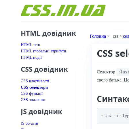
Перейти до вмісту
HTML довідник
Головна
css
се
HTML теґи
CSS sel
HTML глобальні атрибути
HTML події
CSS довідник
Селектор
:las
свого батька. Ц
CSS властивості
CSS селектори
CSS функції
Синтак
CSS значення
JS довідник
:last-of-ty
JS об'єкти