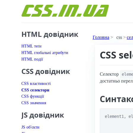
Перейти до вмісту
HTML довідник
Головна
css
се
HTML теґи
CSS sel
HTML глобальні атрибути
HTML події
CSS довідник
Селектор
elem
достатньо перел
CSS властивості
CSS селектори
Синтак
CSS функції
CSS значення
JS довідник
element1, el
JS об'єкти