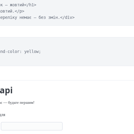
к — жовтий</h1>

овтий.</p>

переліку немає — без змін.</div>
nd-color: yellow;

арі
ає — будьте першим!
для
я