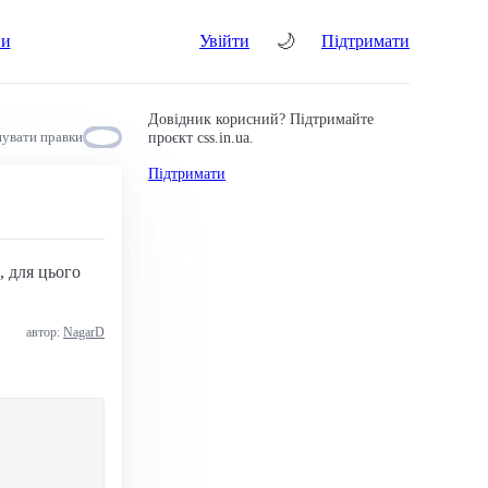
🌙
ни
Увійти
Підтримати
Довідник корисний? Підтримайте
проєкт css.in.ua.
увати правки
Підтримати
, для цього
автор:
NagarD