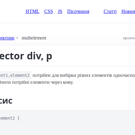
HTML
CSS
JS
Пісочниця
Статті
Нови
лектори
multielement
пропон
ector div, p
потрібен для вибірки різних елементів одночасно
ent1,element2
ічити потрібні елементи через кому.
сис
ement2 {
