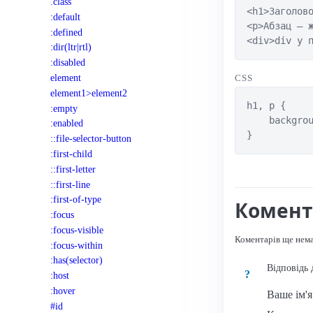
.class
<h1>Заголово
:default
<p>Абзац — ж
:defined
<div>div у 
:dir(ltr|rtl)
:disabled
element
CSS
element1>element2
h1, p {

:empty
    backgrou
:enabled
}
::file-selector-button
:first-child
::first-letter
::first-line
:first-of-type
Комент
:focus
:focus-visible
Коментарів ще нем
:focus-within
:has(selector)
Відповідь 
?
:host
:hover
Ваше ім'
#id