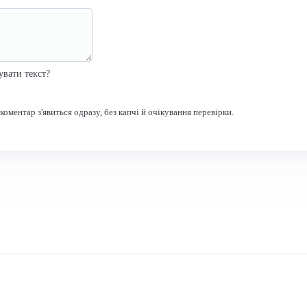
р
увати текст?
оментар з'явиться одразу, без капчі й очікування перевірки.
Зв'язок
Через
форму
Поштою
nagard11@gmail