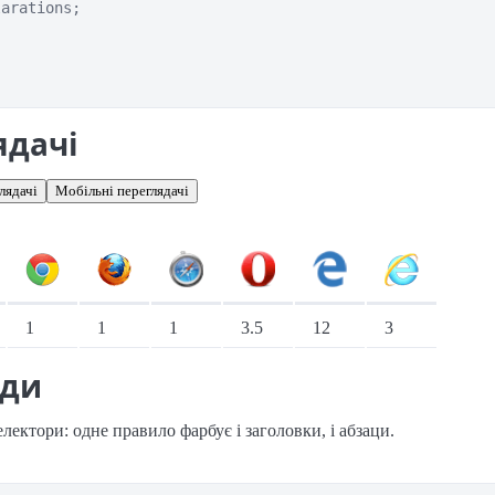
arations;

ядачі
лядачі
Мобільні переглядачі
іонарні переглядачі
1
1
1
3.5
12
3
ади
лектори: одне правило фарбує і заголовки, і абзаци.