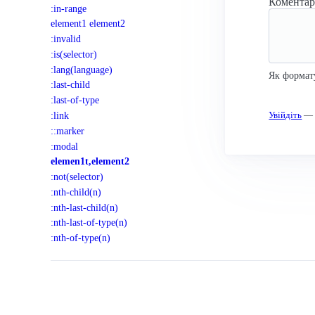
Комента
:in-range
element1 element2
:invalid
:is(selector)
:lang(language)
Як формат
:last-child
:last-of-type
Увійдіть
— к
:link
::marker
:modal
elemen1t,element2
:not(selector)
:nth-child(n)
:nth-last-child(n)
:nth-last-of-type(n)
:nth-of-type(n)
:only-child
:only-of-type
Спільнота
:optional
:out-of-range
Discord
Користувачі
::part(name)