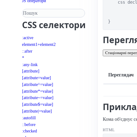
JS оператори
    css decl
Пошук у довіднику
}
CSS
селектори
Перегл
:active
element1+element2
::after
Стаціонарні перег
*
:any-link
[attribute]
Переглядач
[attribute=value]
[attribute^=value]
Підтримка: стац
[attribute*=value]
[attribute~=value]
Прикл
[attribute$=value]
[attribute|=value]
:autofill
Кома об'єднує се
::before
HTML
:checked