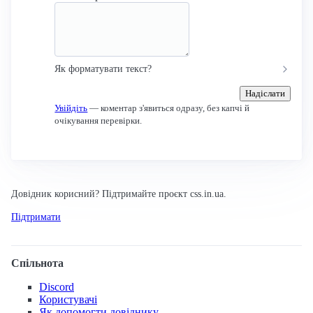
Як форматувати текст?
Надіслати
Увійдіть
— коментар з'явиться одразу, без капчі й
очікування перевірки.
Довідник корисний? Підтримайте проєкт css.in.ua.
Підтримати
Спільнота
Discord
Користувачі
Як допомогти довіднику