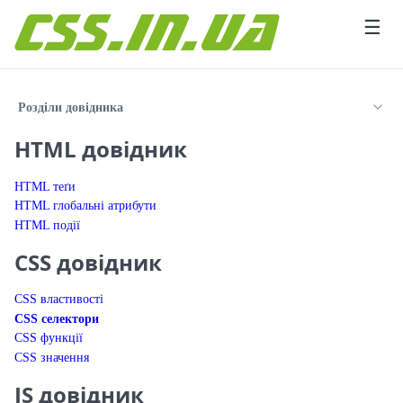
Перейти до вмісту
☰
Розділи довідника
HTML довідник
HTML теґи
HTML глобальні атрибути
HTML події
CSS довідник
CSS властивості
CSS селектори
CSS функції
CSS значення
JS довідник