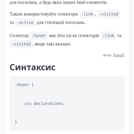
для посилань, а будь яких інших html елементів.
Також використовуйте селектори
,
:link
:visited
та
для стилізації посилань.
:active
Селектор
має йти після селекторів
та
:hover
:link
, якщо такі вказані.
:visited
автор:
NagarD
Синтаксис
:hover {

    css declarations;

}