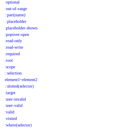
:optional
:out-of-range
::part(name)
::placeholder
:placeholder-shown
:popover-open
:read-only
:read-write
:required
:root
:scope
::selection
element1~element2
::slotted(selector)
:target
:user-invalid
:user-valid
:valid
:visited
:where(selector)