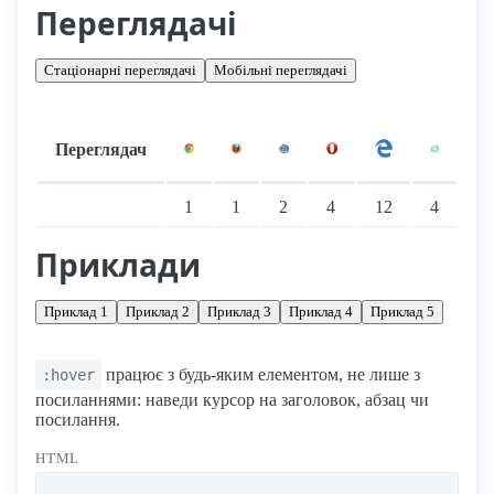
Переглядачі
Стаціонарні переглядачі
Мобільні переглядачі
Переглядач
Підтримка: стаціонарні переглядачі
1
1
2
4
12
4
Приклади
Приклад 1
Приклад 2
Приклад 3
Приклад 4
Приклад 5
працює з будь-яким елементом, не лише з
:hover
посиланнями: наведи курсор на заголовок, абзац чи
посилання.
HTML