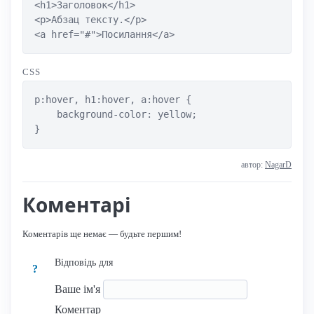
<h1>Заголовок</h1>

<p>Абзац тексту.</p>

<a href="#">Посилання</a>
CSS
p:hover, h1:hover, a:hover {

    background-color: yellow;

}
автор:
NagarD
Коментарі
Коментарів ще немає — будьте першим!
Відповідь для
?
Ваше ім'я
Коментар