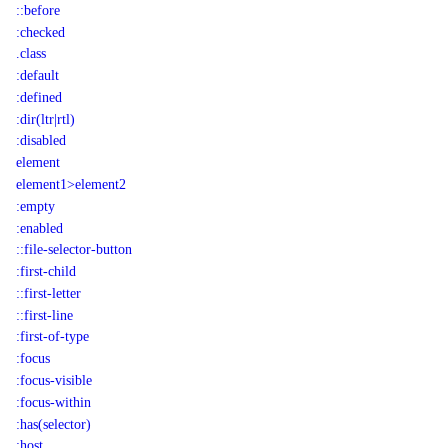
::before
:checked
.class
:default
:defined
:dir(ltr|rtl)
:disabled
element
element1>element2
:empty
:enabled
::file-selector-button
:first-child
::first-letter
::first-line
:first-of-type
:focus
:focus-visible
:focus-within
:has(selector)
:host