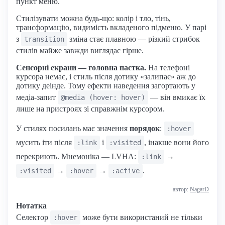
пункт меню.
Стилізувати можна будь-що: колір і тло, тінь,
трансформацію, видимість вкладеного підменю. У парі
з
зміна стає плавною — різкий стрибок
transition
стилів майже завжди виглядає гірше.
Сенсорні екрани — головна пастка.
На телефоні
курсора немає, і стиль після дотику «залипає» аж до
дотику деінде. Тому ефекти наведення загортають у
медіа-запит
— він вмикає їх
@media (hover: hover)
лише на пристроях зі справжнім курсором.
У стилях посилань має значення
порядок
:
:hover
мусить іти після
і
, інакше вони його
:link
:visited
перекриють. Мнемоніка — LVHA:
→
:link
→
→
.
:visited
:hover
:active
автор:
NagarD
Нотатка
Селектор
може бути використаний не тільки
:hover