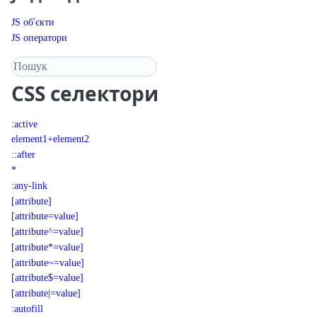
JS об'єкти
JS оператори
Пошук у довіднику
CSS
селектори
:active
element1+element2
::after
*
:any-link
[attribute]
[attribute=value]
[attribute^=value]
[attribute*=value]
[attribute~=value]
[attribute$=value]
[attribute|=value]
:autofill