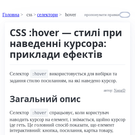
Головна
css
селектори
hover
пропонувати правки
CSS :hover — стилі при
наведенні курсора:
приклади ефектів
Селектор
використовується для вибірки та
:hover
задання стилю посиланням, на які наведено курсор.
автор:
NagarD
Загальний опис
Селектор
спрацьовує, коли користувач
:hover
наводить курсор на елемент, і знімається, щойно курсор
іде геть. Це головний спосіб показати, що елемент
інтерактивний: кнопка, посилання, картка товару,