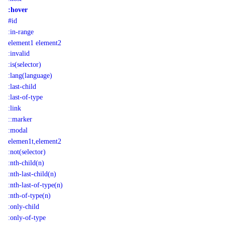
:hover
#id
:in-range
element1 element2
:invalid
:is(selector)
:lang(language)
:last-child
:last-of-type
:link
::marker
:modal
elemen1t,element2
:not(selector)
:nth-child(n)
:nth-last-child(n)
:nth-last-of-type(n)
:nth-of-type(n)
:only-child
:only-of-type