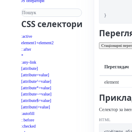
JS оператори
Пошук у довіднику
}
CSS
селектори
Перегл
:active
element1+element2
Стаціонарні перег
::after
*
:any-link
Переглядач
[attribute]
[attribute=value]
Підтримка: стац
[attribute^=value]
element
[attribute*=value]
[attribute~=value]
Прикл
[attribute$=value]
[attribute|=value]
Селектор за імен
:autofill
::before
HTML
:checked
<p>Кожен абз