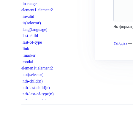
:in-range
element1 element2
:invalid
:is(selector)
Як формат
:lang(language)
:last-child
:last-of-type
Увійдіть
— к
:link
::marker
:modal
elemen1t,element2
:not(selector)
:nth-child(n)
:nth-last-child(n)
:nth-last-of-type(n)
:nth-of-type(n)
:only-child
Спільнота
:only-of-type
:optional
Discord
:out-of-range
Користувачі
Як допомогти довіднику
::part(name)