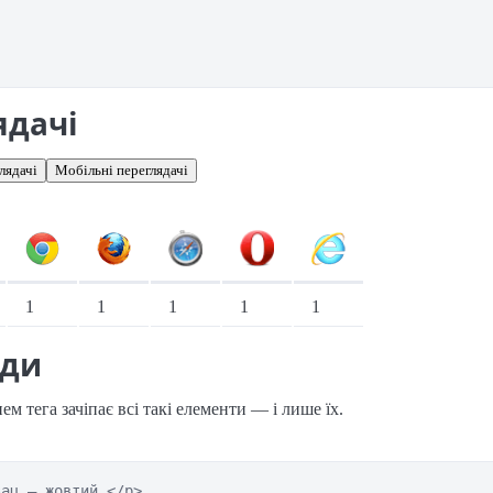
ядачі
лядачі
Мобільні переглядачі
іонарні переглядачі
1
1
1
1
1
ади
ем тега зачіпає всі такі елементи — і лише їх.
ац — жовтий.</p>
