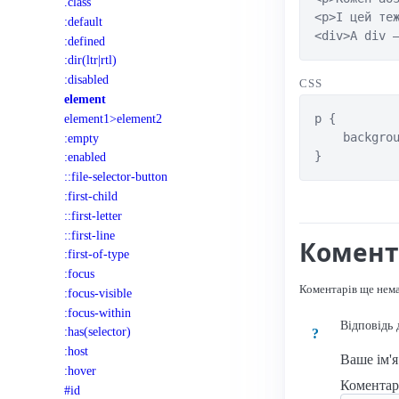
.class
<p>І цей теж
:default
<div>А div 
:defined
:dir(ltr|rtl)
:disabled
CSS
element
element1>element2
p {

    backgrou
:empty
}
:enabled
::file-selector-button
:first-child
::first-letter
::first-line
Комент
:first-of-type
:focus
Коментарів ще нем
:focus-visible
:focus-within
Відповідь 
:has(selector)
?
:host
Ваше ім'
:hover
Комента
#id