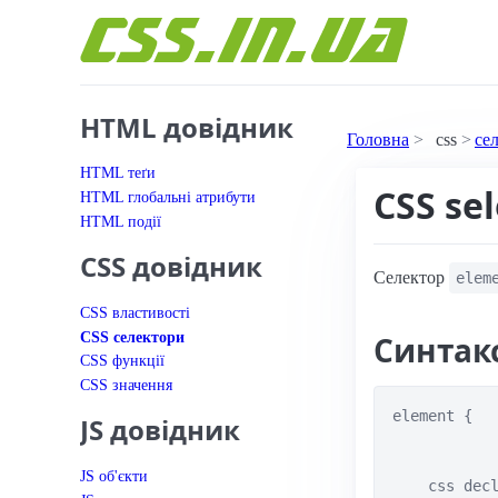
Перейти до вмісту
HTML довідник
Головна
css
се
HTML теґи
CSS sel
HTML глобальні атрибути
HTML події
CSS довідник
Селектор
elem
CSS властивості
CSS селектори
Синтак
CSS функції
CSS значення
element {

JS довідник
JS об'єкти
    css decl