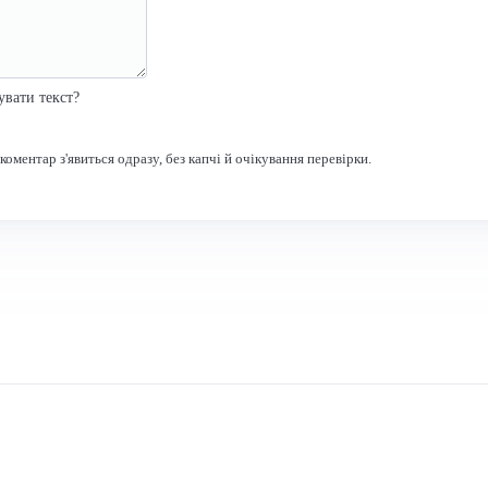
увати текст?
оментар з'явиться одразу, без капчі й очікування перевірки.
Зв'язок
Через
форму
Поштою
nagard11@gmail
ФОП Драган Володимир 