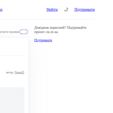
🌙
ни
Увійти
Підтримати
Довідник корисний? Підтримайте
проєкт css.in.ua.
увати правки
Підтримати
автор:
NagarD