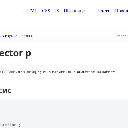
HTML
CSS
JS
Пісочниця
Статті
Нови
лектори
element
пропон
ector p
здійснює вибірку всіх елементів із зазначенним іменем.
ent
сис
arations;
