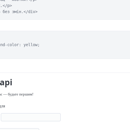
.</p>

— без змін.</div>
nd-color: yellow;

арі
ає — будьте першим!
для
я
р