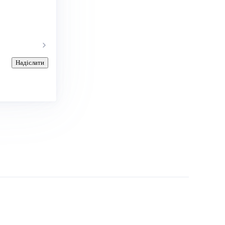
Надіслати
.com
Васильович:
(063) 146-75-08