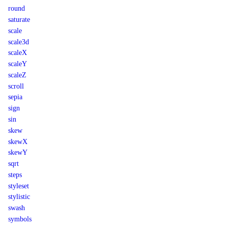
round
saturate
scale
scale3d
scaleX
scaleY
scaleZ
scroll
sepia
sign
sin
skew
skewX
skewY
sqrt
steps
styleset
stylistic
swash
symbols