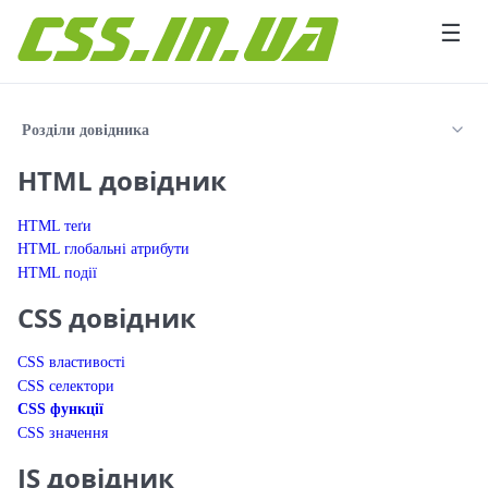
Перейти до вмісту
☰
Розділи довідника
HTML довідник
HTML теґи
HTML глобальні атрибути
HTML події
CSS довідник
CSS властивості
CSS селектори
CSS функції
CSS значення
JS довідник