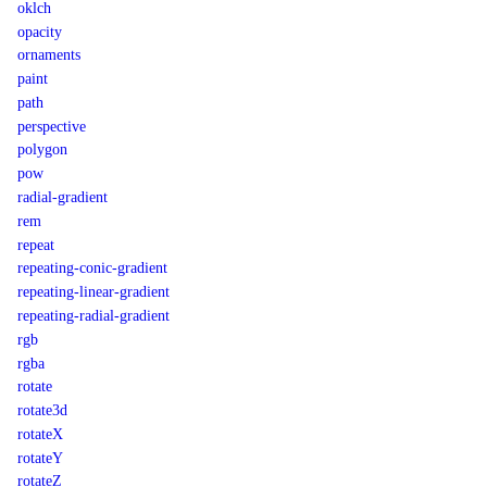
oklch
opacity
ornaments
paint
path
perspective
polygon
pow
radial-gradient
rem
repeat
repeating-conic-gradient
repeating-linear-gradient
repeating-radial-gradient
rgb
rgba
rotate
rotate3d
rotateX
rotateY
rotateZ