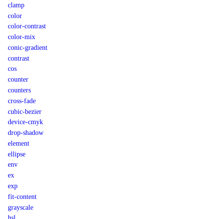
clamp
color
color-contrast
color-mix
conic-gradient
contrast
cos
counter
counters
cross-fade
cubic-bezier
device-cmyk
drop-shadow
element
ellipse
env
ex
exp
fit-content
grayscale
hsl