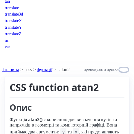
tan
translate
translate3d
translateX
translateY
translateZ
url
var
Головна
css
функції
atan2
пропонувати правки
CSS function atan2
Опис
Функція
atan2()
є корисною для визначення кутів та
напрямків в геометрії та комп'ютерній графіці. Вона
приймає два аргументи:
та
, які представляють
y
x