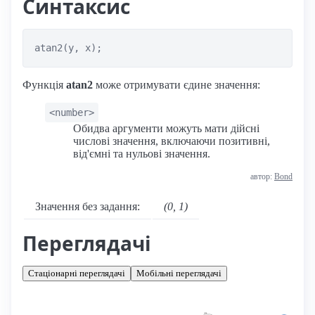
Синтаксис
atan2(y, x);
Функція
atan2
може отримувати єдине значення:
<number>
Обидва аргументи можуть мати дійсні
числові значення, включаючи позитивні,
від'ємні та нульові значення.
автор:
Bond
Значення без задання:
(0, 1)
Переглядачі
Стаціонарні переглядачі
Мобільні переглядачі