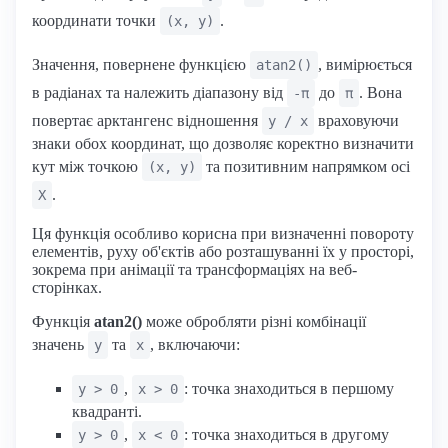
координати точки
.
(x, y)
Значення, повернене функцією
, вимірюється
atan2()
в радіанах та належить діапазону від
до
. Вона
-π
π
повертає арктангенс відношення
враховуючи
y / x
знаки обох координат, що дозволяє коректно визначити
кут між точкою
та позитивним напрямком осі
(x, y)
.
X
Ця функція особливо корисна при визначенні повороту
елементів, руху об'єктів або розташуванні їх у просторі,
зокрема при анімації та трансформаціях на веб-
сторінках.
Функція
atan2()
може обробляти різні комбінації
значень
та
, включаючи:
y
x
,
: точка знаходиться в першому
y > 0
x > 0
квадранті.
,
: точка знаходиться в другому
y > 0
x < 0