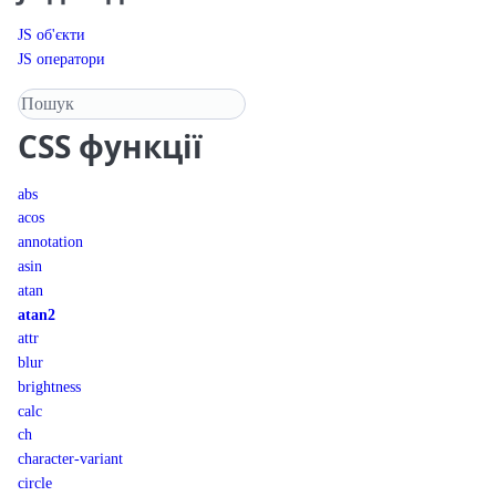
JS об'єкти
JS оператори
Пошук у довіднику
CSS
функції
abs
acos
annotation
asin
atan
atan2
attr
blur
brightness
calc
ch
character-variant
circle