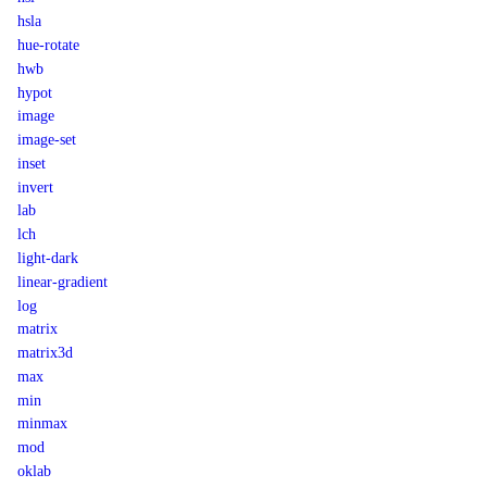
hsla
hue-rotate
hwb
hypot
image
image-set
inset
invert
lab
lch
light-dark
linear-gradient
log
matrix
matrix3d
max
min
minmax
mod
oklab