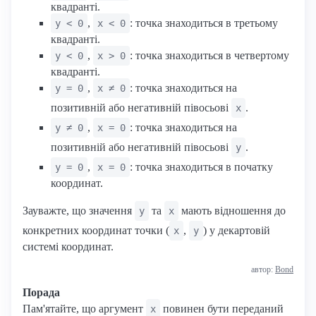
квадранті.
,
: точка знаходиться в третьому
y < 0
x < 0
квадранті.
,
: точка знаходиться в четвертому
y < 0
x > 0
квадранті.
,
: точка знаходиться на
y = 0
x ≠ 0
позитивній або негативній півосьові
.
x
,
: точка знаходиться на
y ≠ 0
x = 0
позитивній або негативній півосьові
.
y
,
: точка знаходиться в початку
y = 0
x = 0
координат.
Зауважте, що значення
та
мають відношення до
y
x
конкретних координат точки (
,
) у декартовій
x
y
системі координат.
автор:
Bond
Порада
Пам'ятайте, що аргумент
повинен бути переданий
x