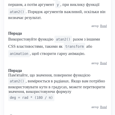
першим, а потім аргумент
, при виклику функції
y
. Порядок аргументів важливий, оскільки він
atan2()
визначає результат.
автор:
Bond
Порада
Використовуйте функцію
разом з іншими
atan2()
CSS властивостями, такими як
або
transform
, щоб створити гарну анімацію.
animation
автор:
Bond
Порада
Пам'ятайте, що значення, повернене функцією
, вимірюється в радіанах. Якщо вам потрібно
atan2()
використовувати кути в градусах, можете перетворити
значення, використовуючи формулу
deg = rad * (180 / π)
автор:
Bond