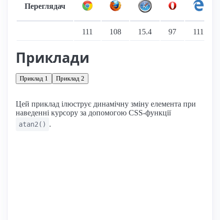
Переглядач
Підтримка: стаціонарні переглядачі
111
108
15.4
97
111
Приклади
Приклад 1
Приклад 2
Цей приклад ілюструє динамічну зміну елемента при
наведенні курсору за допомогою CSS-функції
.
atan2()