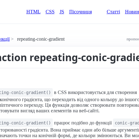
HTML
CSS
JS
Пісочниця
Статті
Нови
нкції
repeating-conic-gradient
пропон
nction repeating-conic-gradi
в CSS використовується для створення
ting-conic-gradient()
онічного градієнта, що переходить від одного кольору до іншого
ліптичного переходу. Ця функція дозволяє створювати повторюва
товувати вигляд ваших елементів на веб-сайті.
працює подібно до функції
ting-conic-gradient()
conic-gra
орюваності градієнта. Вона приймає один або більше аргументів
значають точки на конічній формі, де кольори змінюються. Ви мо