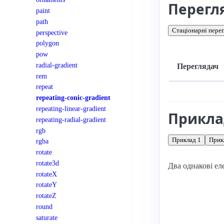
Перегл
paint
path
Стаціонарні перег
perspective
polygon
pow
radial-gradient
Переглядач
rem
Підтримка: стац
repeat
repeating-conic-gradient
repeating-linear-gradient
Прикл
repeating-radial-gradient
rgb
Приклад 1
Прик
rgba
rotate
rotate3d
Два однакові ел
rotateX
rotateY
rotateZ
round
saturate