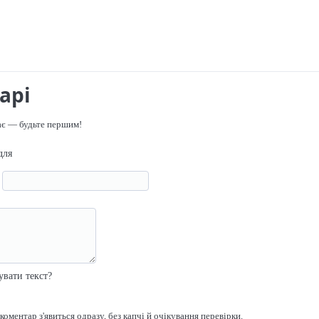
арі
ає — будьте першим!
для
я
р
увати текст?
оментар з'явиться одразу, без капчі й очікування перевірки.