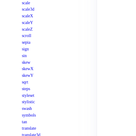
scale
scale3d
scaleX
scaleY
scaleZ
scroll
sepia
sign
sin
skew
skewX
skewY
sqrt
steps
styleset
stylistic
swash
symbols
tan
translate
translate3d