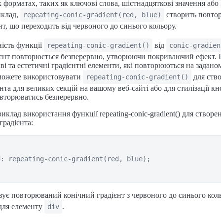
х форматах, таких як ключові слова, шістнадцяткові значення аб
иклад,
створить повто
repeating-conic-gradient(red, blue)
нт, що переходить від червоного до синього кольору.
ість функції
від
repeating-conic-gradient()
conic-gradien
ієнт повторюється безперервно, утворюючи покриваючий ефект. 
ві та естетичні градієнтні елементи, які повторюються на задано
можете використовувати
для ств
repeating-conic-gradient()
нта для великих секцій на вашому веб-сайті або для стилізації кн
овторюватись безперервно.
иклад використання функції repeating-conic-gradient() для створе
радієнта:
: repeating-conic-gradient(red, blue);

вує повторюваний конічний градієнт з червоного до синього кол
для елементу
.
div