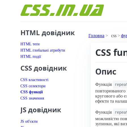
Перейти до вмісту
HTML довідник
Головна
css
фу
HTML теґи
CSS fu
HTML глобальні атрибути
HTML події
CSS довідник
Опис
CSS властивості
Функція
repea
CSS селектори
повторюваного к
CSS функції
кругового або е
CSS значення
ефекти та налаш
JS довідник
Функція
repea
можливістю повт
JS об'єкти
зупинки, які ви