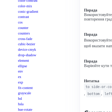
color-contrast
color-mix
Порада
conic-gradient
Використовуйте
contrast
повторення град
cos
counter
counters
Порада
cross-fade
Використовуйте
cubic-bezier
щоб вказати нап
device-cmyk
drop-shadow
element
Порада
Варіюйте кути т
ellipse
env
ex
Нотатка
exp
to side-or-co
fit-content
grayscale
,
,
bottom
lef
hsl
hsla
hue-rotate