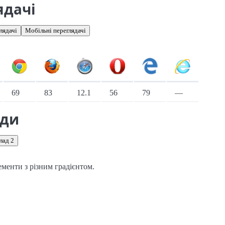
ядачі
лядачі
Мобільні переглядачі
іонарні переглядачі
69
83
12.1
56
79
—
ади
лад 2
ементи з різним градієнтом.