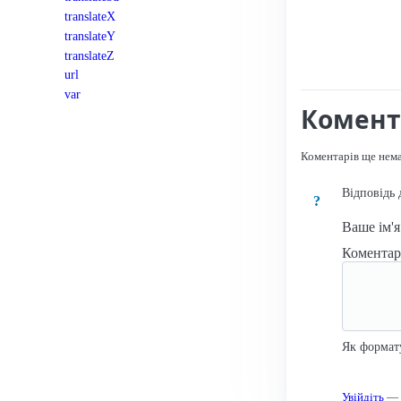
translateX
translateY
translateZ
url
var
Комент
Коментарів ще нем
Відповідь 
?
Ваше ім'
Комента
Як формат
Увійдіть
— к