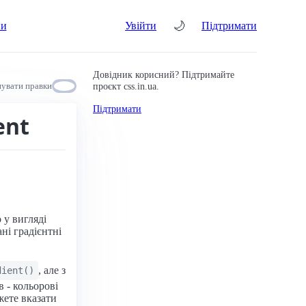
🌙
ни
Увійти
Підтримати
Довідник корисний? Підтримайте
проєкт css.in.ua.
увати правки
Підтримати
ent
 у вигляді
ні градієнтні
, але з
dient()
 - кольорові
жете вказати