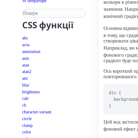
JS оператори
кольори в різни
значення. Напр
Пошук у довіднику
конічний градіє
CSS
функції
Основна відмінн
в тому, що град
abs
створювати ціка
acos
Наприклад, ви 
annotation
фонового градіє
asin
градієнт буде п
atan
Ось короткий пр
atan2
повторюваного г
attr
blur
brightness
div {

calc
  background
ch
character-variant
circle
Цей код застосо
clamp
фоновий ефект 
color