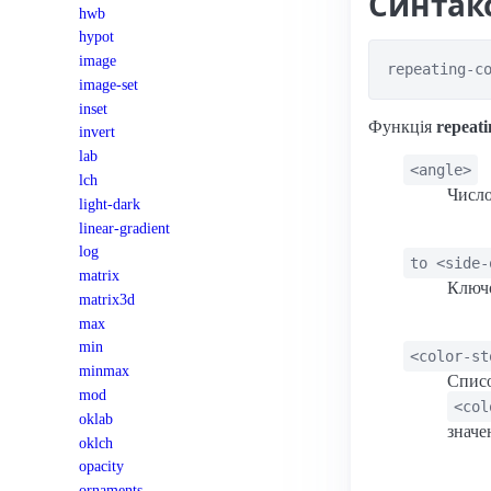
Синтак
hwb
hypot
image
repeating-c
image-set
inset
Функція
repeati
invert
lab
<angle>
lch
Число
light-dark
linear-gradient
log
to <side-
matrix
Ключо
matrix3d
max
min
<color-st
minmax
Списо
mod
<col
oklab
значе
oklch
opacity
ornaments