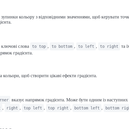
 зупинки кольору з відповідними значеннями, щоб керувати точ
ієнта.
 ключові слова
,
,
,
та ї
to top
to bottom
to left
to right
рямок градієнта.
а кольори, щоб створити цікаві ефекти градієнта.
вказує напрямок градієнта. Може бути одним із наступних
rner
,
,
,
,
,
t
right
top left
top right
bottom left
bottom rig