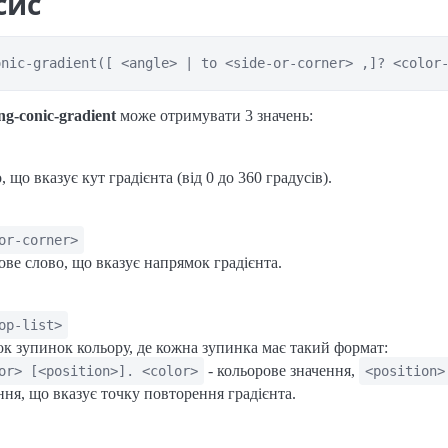
сис
onic-gradient([ <angle> | to <side-or-corner> ,]? <color
ng-conic-gradient
може отримувати 3 значень:
, що вказує кут градієнта (від 0 до 360 градусів).
or-corner>
ве слово, що вказує напрямок градієнта.
op-list>
к зупинок кольору, де кожна зупинка має такий формат:
- кольорове значення,
or> [<position>]. <color>
<position>
ння, що вказує точку повторення градієнта.