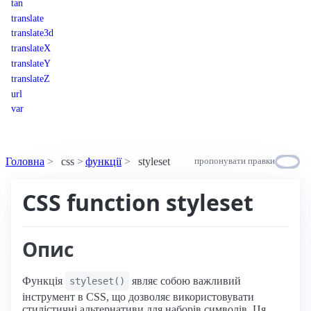
tan
translate
translate3d
translateX
translateY
translateZ
url
var
Головна
css
функції
styleset
пропонувати правки
CSS function styleset
Опис
Функція
являє собою важливий
styleset()
інструмент в CSS, що дозволяє використовувати
стилістичні альтернативи для наборів символів. Ця