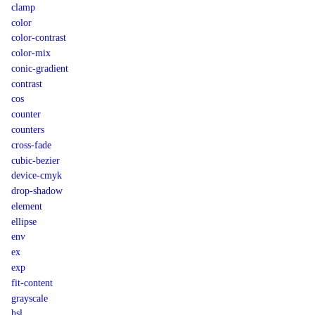
clamp
color
color-contrast
color-mix
conic-gradient
contrast
cos
counter
counters
cross-fade
cubic-bezier
device-cmyk
drop-shadow
element
ellipse
env
ex
exp
fit-content
grayscale
hsl