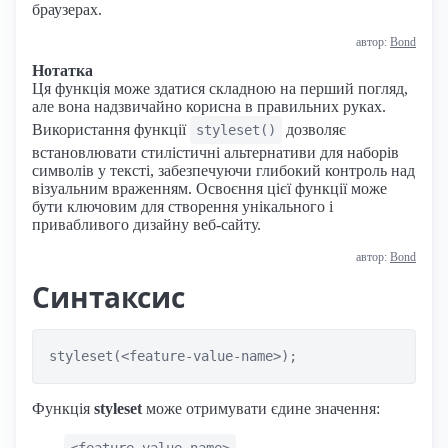
браузерах.
автор:
Bond
Нотатка
Ця функція може здатися складною на перший погляд,
але вона надзвичайно корисна в правильних руках.
Використання функції
дозволяє
styleset()
встановлювати стилістичні альтернативи для наборів
символів у тексті, забезпечуючи глибокий контроль над
візуальним враженням. Освоєння цієї функції може
бути ключовим для створення унікального і
привабливого дизайну веб-сайту.
автор:
Bond
Синтаксис
styleset(<feature-value-name>);
Функція
styleset
може отримувати єдине значення:
<feature-value-name>