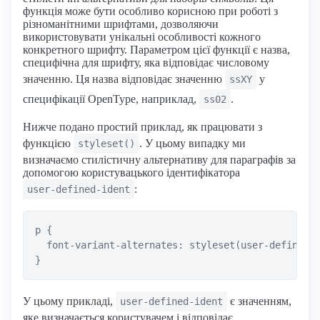
функція може бути особливо корисною при роботі з
різноманітними шрифтами, дозволяючи
використовувати унікальні особливості кожного
конкретного шрифту. Параметром цієї функції є назва,
специфічна для шрифту, яка відповідає числовому
значенню. Ця назва відповідає значенню
у
ssXY
специфікації OpenType, наприклад,
.
ss02
Нижче подано простий приклад, як працювати з
функцією
. У цьому випадку ми
styleset()
визначаємо стилістичну альтернативу для параграфів за
допомогою користувацького ідентифікатора
:
user-defined-ident
p {

  font-variant-alternates: styleset(user-defined-i
У цьому прикладі,
є значенням,
user-defined-ident
яке визначається користувачем і відповідає