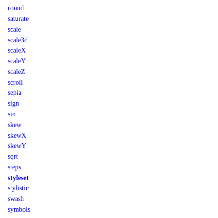
round
saturate
scale
scale3d
scaleX
scaleY
scaleZ
scroll
sepia
sign
sin
skew
skewX
skewY
sqrt
steps
styleset
stylistic
swash
symbols