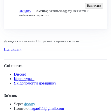
Надіслати
Увійдіть
— коментар з'явиться одразу, без капчі й
очікування перевірки.
Довідник корисний? Підтримайте проєкт css.in.ua.
Підтримати
Спільнота
Discord
Користувачі
Як допомогти довіднику
Зв'язок
Через
форму
Поштою
nagard11@gmail.com