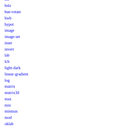
hsla
hue-rotate
hwb
hypot
image
image-set
inset
invert
lab
lch
light-dark
linear-gradient
log
matrix
matrix3d
max
min
minmax
mod
oklab