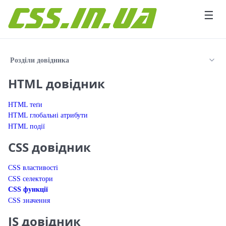
Перейти до вмісту
☰
Розділи довідника
HTML довідник
HTML теґи
HTML глобальні атрибути
HTML події
CSS довідник
CSS властивості
CSS селектори
CSS функції
CSS значення
JS довідник