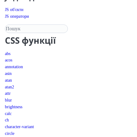
JS об'єкти
JS оператори
Пошук у довіднику
CSS
функції
abs
acos
annotation
asin
atan
atan2
attr
blur
brightness
calc
ch
character-variant
circle