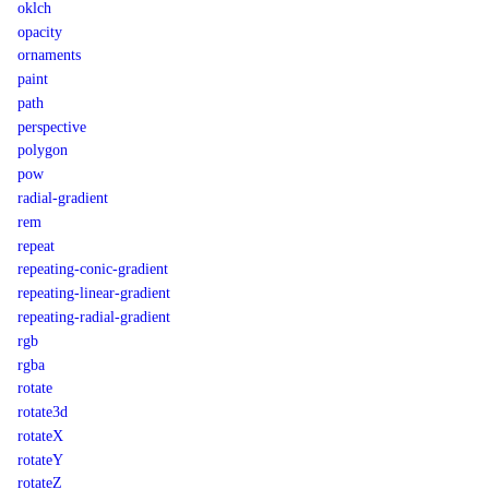
oklch
opacity
ornaments
paint
path
perspective
polygon
pow
radial-gradient
rem
repeat
repeating-conic-gradient
repeating-linear-gradient
repeating-radial-gradient
rgb
rgba
rotate
rotate3d
rotateX
rotateY
rotateZ