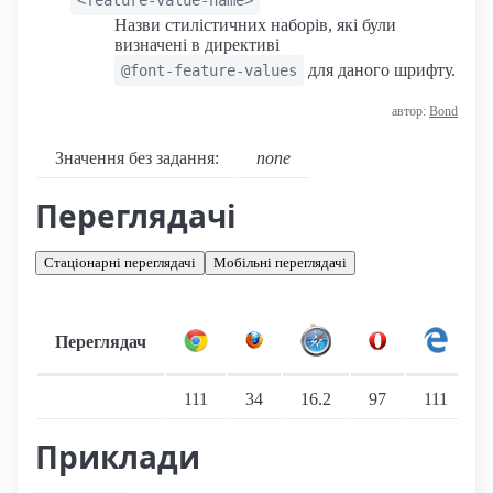
Назви стилістичних наборів, які були
визначені в директиві
для даного шрифту.
@font-feature-values
автор:
Bond
Значення без задання:
none
Переглядачі
Стаціонарні переглядачі
Мобільні переглядачі
Переглядач
Підтримка: стаціонарні переглядачі
111
34
16.2
97
111
Приклади