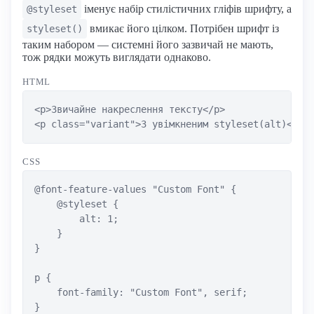
іменує набір стилістичних гліфів шрифту, а
@styleset
вмикає його цілком. Потрібен шрифт із
styleset()
таким набором — системні його зазвичай не мають,
тож рядки можуть виглядати однаково.
HTML
<p>Звичайне накреслення тексту</p>

<p class="variant">З увімкненим styleset(alt)</p>
CSS
@font-feature-values "Custom Font" {

    @styleset {

        alt: 1;

    }

}

p {

    font-family: "Custom Font", serif;

}
