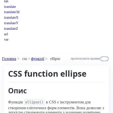
tan
translate
translate3d
translateX
translateY
translateZ
url
var
Головна
css
функції
ellipse
пропонувати правки
CSS function ellipse
Опис
Функція
в CSS є інструментом для
ellipse()
створення еліптичних форм елементів. Вона дозволяє з
легкістю створювати елементи з заданими розмірами