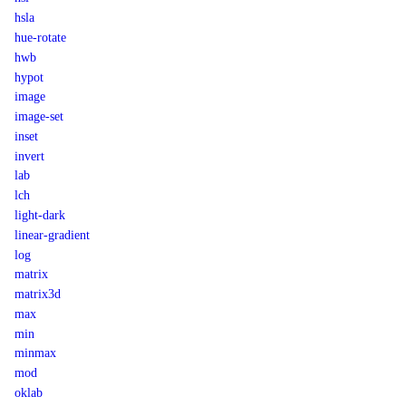
hsla
hue-rotate
hwb
hypot
image
image-set
inset
invert
lab
lch
light-dark
linear-gradient
log
matrix
matrix3d
max
min
minmax
mod
oklab