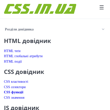
Перейти до вмісту
☰
Розділи довідника
HTML довідник
HTML теґи
HTML глобальні атрибути
HTML події
CSS довідник
CSS властивості
CSS селектори
CSS функції
CSS значення
JS довідник