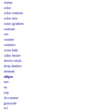
clamp
color
color-contrast
color-mix
conic-gradient
contrast
cos
counter
counters
cross-fade
cubic-bezier
device-cmyk
drop-shadow
element
ellipse
env
ex
exp
fit-content
grayscale
hsl