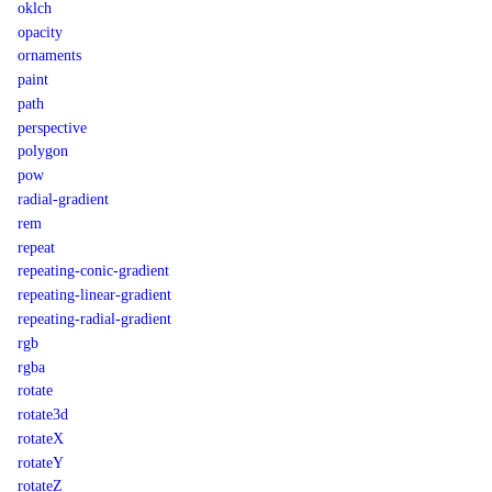
oklch
opacity
ornaments
paint
path
perspective
polygon
pow
radial-gradient
rem
repeat
repeating-conic-gradient
repeating-linear-gradient
repeating-radial-gradient
rgb
rgba
rotate
rotate3d
rotateX
rotateY
rotateZ