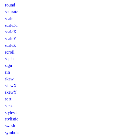
round
saturate
scale
scale3d
scaleX
scaleY
scaleZ
scroll
sepia
sign
sin
skew
skewX
skewY
sqrt
steps
styleset
stylistic
swash
symbols