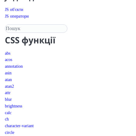
JS об'єкти
JS оператори
Пошук у довіднику
CSS
функції
abs
acos
annotation
asin
atan
atan2
attr
blur
brightness
calc
ch
character-variant
circle