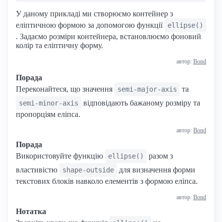
У даному прикладі ми створюємо контейнер з
еліптичною формою за допомогою функції
ellipse()
. Задаємо розміри контейнера, встановлюємо фоновий
колір та еліптичну форму.
автор:
Bond
Порада
Переконайтеся, що значення
та
semi-major-axis
відповідають бажаному розміру та
semi-minor-axis
пропорціям еліпса.
автор:
Bond
Порада
Використовуйте функцію
разом з
ellipse()
властивістю
для визначення форми
shape-outside
текстових блоків навколо елементів з формою еліпса.
автор:
Bond
Нотатка