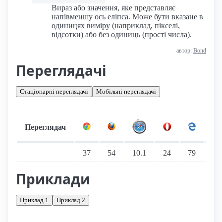
Вираз або значення, яке представляє
напівменшу ось еліпса. Може бути вказане в
одиницях виміру (наприклад, пікселі,
відсотки) або без одиниць (прості числа).
автор:
Bond
Переглядачі
Стаціонарні переглядачі
Мобільні переглядачі
Переглядач
Підтримка: стаціонарні переглядачі
37
54
10.1
24
79
—
Приклади
Приклад 1
Приклад 2