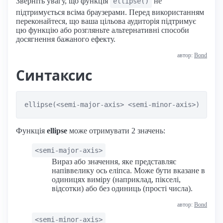
Зверніть увагу, що функція
не
ellipse()
підтримується всіма браузерами. Перед використанням
переконайтеся, що ваша цільова аудиторія підтримує
цю функцію або розгляньте альтернативні способи
досягнення бажаного ефекту.
автор:
Bond
Синтаксис
ellipse(<semi-major-axis> <semi-minor-axis>)
Функція
ellipse
може отримувати 2 значень:
<semi-major-axis>
Вираз або значення, яке представляє
напіввелику ось еліпса. Може бути вказане в
одиницях виміру (наприклад, пікселі,
відсотки) або без одиниць (прості числа).
автор:
Bond
<semi-minor-axis>