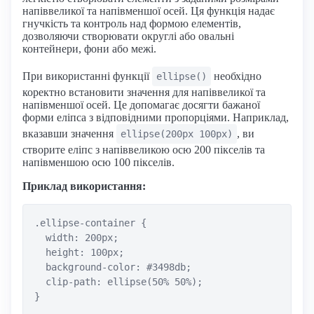
напіввеликої та напівменшої осей. Ця функція надає
гнучкість та контроль над формою елементів,
дозволяючи створювати округлі або овальні
контейнери, фони або межі.
При використанні функції
необхідно
ellipse()
коректно встановити значення для напіввеликої та
напівменшої осей. Це допомагає досягти бажаної
форми еліпса з відповідними пропорціями. Наприклад,
вказавши значення
, ви
ellipse(200px 100px)
створите еліпс з напіввеликою осю 200 пікселів та
напівменшою осю 100 пікселів.
Приклад використання:
.ellipse-container {

  width: 200px;

  height: 100px;

  background-color: #3498db;

  clip-path: ellipse(50% 50%);
