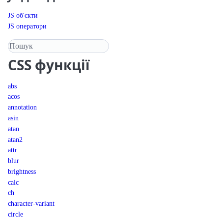
JS об'єкти
JS оператори
Пошук у довіднику
CSS
функції
abs
acos
annotation
asin
atan
atan2
attr
blur
brightness
calc
ch
character-variant
circle