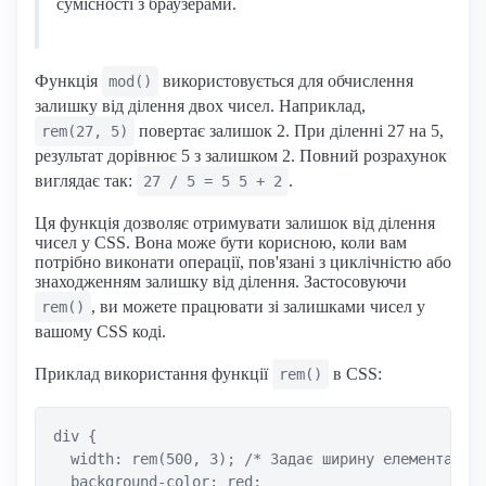
сумісності з браузерами.
Функція
використовується для обчислення
mod()
залишку від ділення двох чисел. Наприклад,
повертає залишок 2. При діленні 27 на 5,
rem(27, 5)
результат дорівнює 5 з залишком 2. Повний розрахунок
виглядає так:
.
27 / 5 = 5 5 + 2
Ця функція дозволяє отримувати залишок від ділення
чисел у CSS. Вона може бути корисною, коли вам
потрібно виконати операції, пов'язані з циклічністю або
знаходженням залишку від ділення. Застосовуючи
, ви можете працювати зі залишками чисел у
rem()
вашому CSS коді.
Приклад використання функції
в CSS:
rem()
div {

  width: rem(500, 3); /* Задає ширину елемента як 
  background-color: red;
