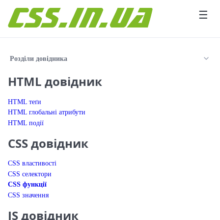
Перейти до вмісту
☰
Розділи довідника
HTML довідник
HTML теґи
HTML глобальні атрибути
HTML події
CSS довідник
CSS властивості
CSS селектори
CSS функції
CSS значення
JS довідник