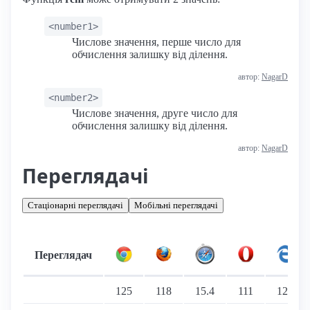
<number1>
Числове значення, перше число для
обчислення залишку від ділення.
автор:
NagarD
<number2>
Числове значення, друге число для
обчислення залишку від ділення.
автор:
NagarD
Переглядачі
Стаціонарні переглядачі
Мобільні переглядачі
Переглядач
Підтримка: стаціонарні переглядачі
125
118
15.4
111
125