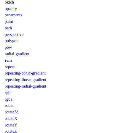
oklch
opacity
ornaments
paint
path
perspective
polygon
pow
radial-gradient
rem
repeat
repeating-conic-gradient
repeating-linear-gradient
repeating-radial-gradient
rgb
rgba
rotate
rotate3d
rotateX
rotateY
rotateZ