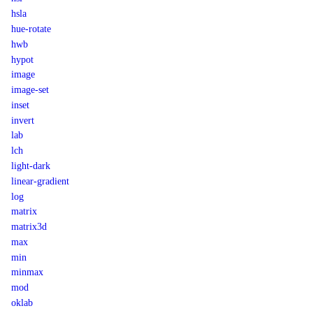
hsla
hue-rotate
hwb
hypot
image
image-set
inset
invert
lab
lch
light-dark
linear-gradient
log
matrix
matrix3d
max
min
minmax
mod
oklab