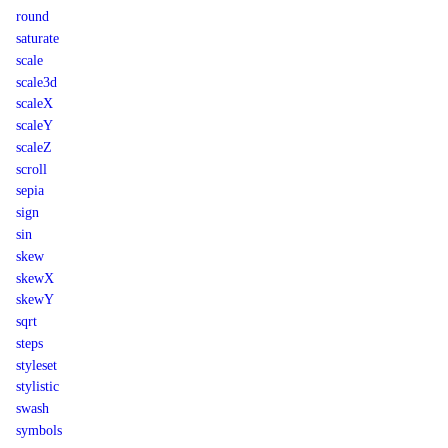
round
saturate
scale
scale3d
scaleX
scaleY
scaleZ
scroll
sepia
sign
sin
skew
skewX
skewY
sqrt
steps
styleset
stylistic
swash
symbols