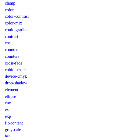
clamp
color
color-contrast
color-mix
conic-gradient
contrast
cos
counter
counters
cross-fade
cubic-bezier
device-cmyk
drop-shadow
element
ellipse
env
ex
exp
fit-content
grayscale
hsl