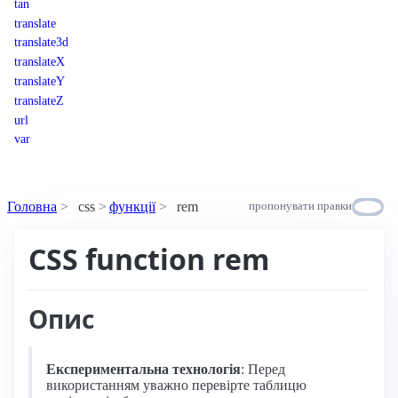
tan
translate
translate3d
translateX
translateY
translateZ
url
var
Головна
css
функції
rem
пропонувати правки
CSS function rem
Опис
Експериментальна технологія
: Перед
використанням уважно перевірте таблицю