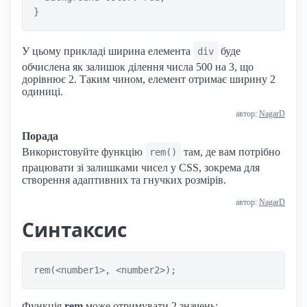
У цьому прикладі ширина елемента
буде
div
обчислена як залишок ділення числа 500 на 3, що
дорівнює 2. Таким чином, елемент отримає ширину 2
одиниці.
автор:
NagarD
Порада
Використовуйте функцію
там, де вам потрібно
rem()
працювати зі залишками чисел у CSS, зокрема для
створення адаптивних та гнучких розмірів.
автор:
NagarD
Синтаксис
rem(<number1>, <number2>);
Функція
rem
може отримувати 2 значень: