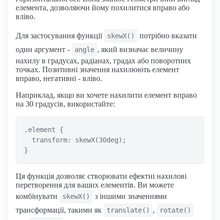
елемента, дозволяючи йому похилитися вправо або
вліво.
Для застосування функції
потрібно вказати
skewX()
один аргумент -
, який визначає величину
angle
нахилу в градусах, радіанах, градах або поворотних
точках. Позитивні значення нахилюють елемент
вправо, негативні - вліво.
Наприклад, якщо ви хочете нахилити елемент вправо
на 30 градусів, використайте:
.element {

  transform: skewX(30deg);

Ця функція дозволяє створювати ефектні нахилові
перетворення для ваших елементів. Ви можете
комбінувати
з іншими значеннями
skewX()
трансформації, такими як
,
translate()
rotate()