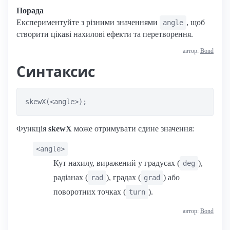
Порада
Експериментуйте з різними значеннями
, щоб
angle
створити цікаві нахилові ефекти та перетворення.
автор:
Bond
Синтаксис
skewX(<angle>);
Функція
skewX
може отримувати єдине значення:
<angle>
Кут нахилу, виражений у градусах (
),
deg
радіанах (
), градах (
) або
rad
grad
поворотних точках (
).
turn
автор:
Bond