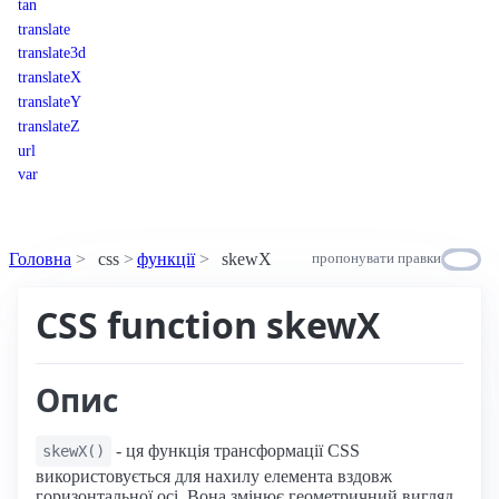
tan
translate
translate3d
translateX
translateY
translateZ
url
var
Головна
css
функції
skewX
пропонувати правки
CSS function skewX
Опис
- ця функція трансформації CSS
skewX()
використовується для нахилу елемента вздовж
горизонтальної осі. Вона змінює геометричний вигляд