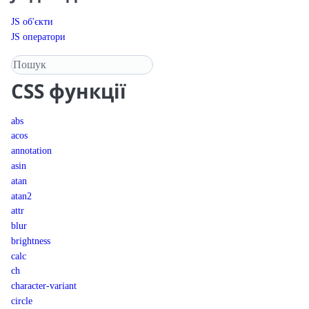
JS об'єкти
JS оператори
Пошук у довіднику
CSS
функції
abs
acos
annotation
asin
atan
atan2
attr
blur
brightness
calc
ch
character-variant
circle