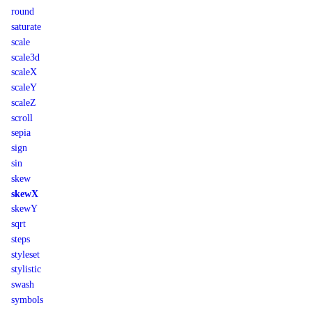
round
saturate
scale
scale3d
scaleX
scaleY
scaleZ
scroll
sepia
sign
sin
skew
skewX
skewY
sqrt
steps
styleset
stylistic
swash
symbols