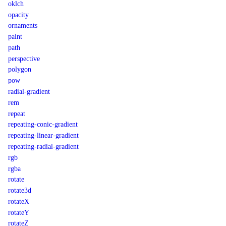
oklch
opacity
ornaments
paint
path
perspective
polygon
pow
radial-gradient
rem
repeat
repeating-conic-gradient
repeating-linear-gradient
repeating-radial-gradient
rgb
rgba
rotate
rotate3d
rotateX
rotateY
rotateZ