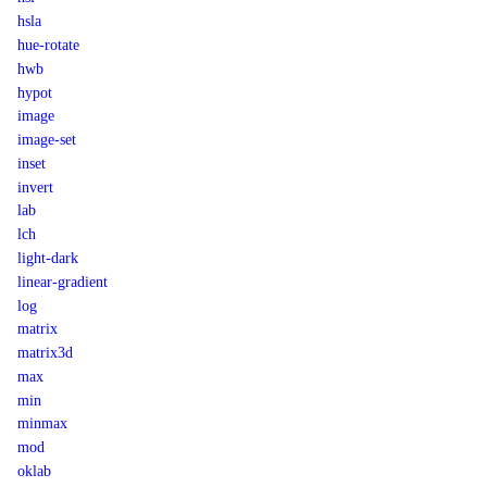
hsla
hue-rotate
hwb
hypot
image
image-set
inset
invert
lab
lch
light-dark
linear-gradient
log
matrix
matrix3d
max
min
minmax
mod
oklab