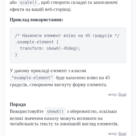
або
, щоб створити складні та захоплюючі
scale()
ефекти на вашій веб-сторінці.
Приклад використання:
/* Нахилити елемент вліво на 45 градусів */

.example-element {

  transform: skewX(-45deg);

У даному прикладі елемент з класом
буде нахилено вліво на 45
"example-element"
градусів, створюючи вигнуту форму елемента.
автор:
Bond
Порада
Використовуйте
з обережністю, оскільки
skewX()
великі значення нахилу можуть впливати на
читабельність тексту та зовнішній вигляд елементів.
автор:
Bond