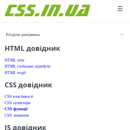
Перейти до вмісту
☰
Розділи довідника
HTML довідник
HTML теґи
HTML глобальні атрибути
HTML події
CSS довідник
CSS властивості
CSS селектори
CSS функції
CSS значення
JS довідник