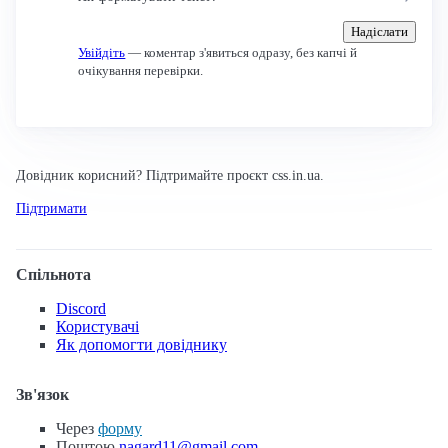
Надіслати
Увійдіть
— коментар з'явиться одразу, без капчі й
очікування перевірки.
Довідник корисний? Підтримайте проєкт css.in.ua.
Підтримати
Спільнота
Discord
Користувачі
Як допомогти довіднику
Зв'язок
Через
форму
Поштою
nagard11@gmail.com