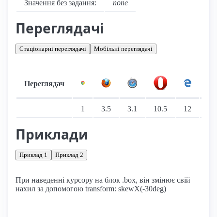
Значення без задання:
none
Переглядачі
Стаціонарні переглядачі
Мобільні переглядачі
Переглядач
Підтримка: стаціонарні переглядачі
1
3.5
3.1
10.5
12
9
Приклади
Приклад 1
Приклад 2
При наведенні курсору на блок .box, він змінює свій
нахил за допомогою transform: skewX(-30deg)