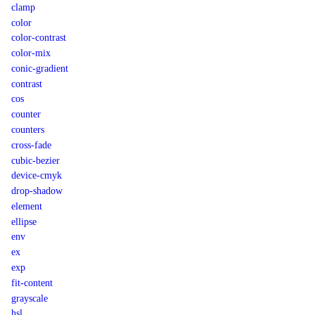
clamp
color
color-contrast
color-mix
conic-gradient
contrast
cos
counter
counters
cross-fade
cubic-bezier
device-cmyk
drop-shadow
element
ellipse
env
ex
exp
fit-content
grayscale
hsl