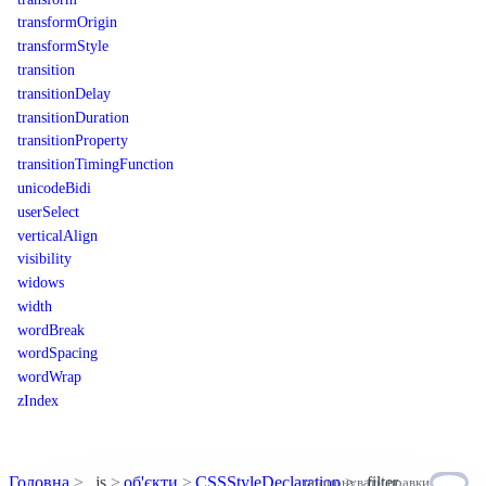
transformOrigin
transformStyle
transition
transitionDelay
transitionDuration
transitionProperty
transitionTimingFunction
unicodeBidi
userSelect
verticalAlign
visibility
widows
width
wordBreak
wordSpacing
wordWrap
zIndex
Головна
js
об'єкти
CSSStyleDeclaration
filter
пропонувати правки