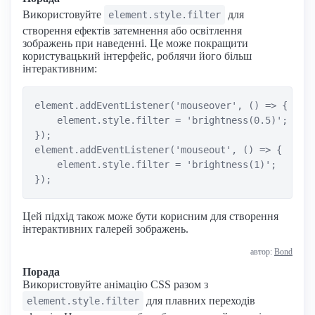
Використовуйте
для
element.style.filter
створення ефектів затемнення або освітлення
зображень при наведенні. Це може покращити
користувацький інтерфейс, роблячи його більш
інтерактивним:
element.addEventListener('mouseover', () => {

    element.style.filter = 'brightness(0.5)';

});

element.addEventListener('mouseout', () => {

    element.style.filter = 'brightness(1)';

Цей підхід також може бути корисним для створення
інтерактивних галерей зображень.
автор:
Bond
Порада
Використовуйте анімацію CSS разом з
для плавних переходів
element.style.filter