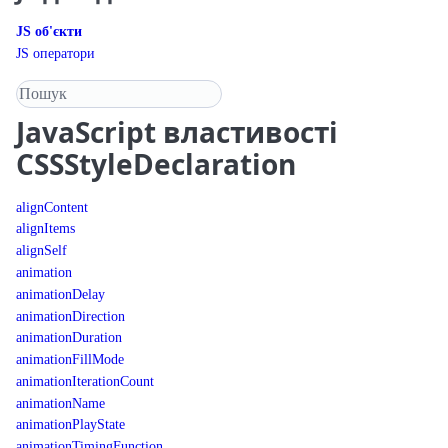
JS об'єкти
JS оператори
Пошук у довіднику
JavaScript
властивості
CSSStyleDeclaration
alignContent
alignItems
alignSelf
animation
animationDelay
animationDirection
animationDuration
animationFillMode
animationIterationCount
animationName
animationPlayState
animationTimingFunction