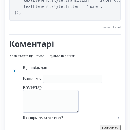
    textElement.style.transition = 'filter 0.3s ea
    textElement.style.filter = 'none';

});
автор:
Bond
Коментарі
Коментарів ще немає — будьте першим!
Відповідь для
?
Ваше ім'я
Коментар
Як форматувати текст?
Надіслати