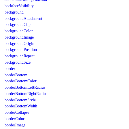
backfaceVisibility
background
backgroundAttachment
backgroundClip
backgroundColor
backgroundImage
backgroundOrigin
backgroundPosition
backgroundRepeat
backgroundSize
border
borderBottom
borderBottomColor
borderBottomLeftRadius
borderBottomRightRadius
borderBottomStyle
borderBottomWidth
borderCollapse
borderColor
borderImage