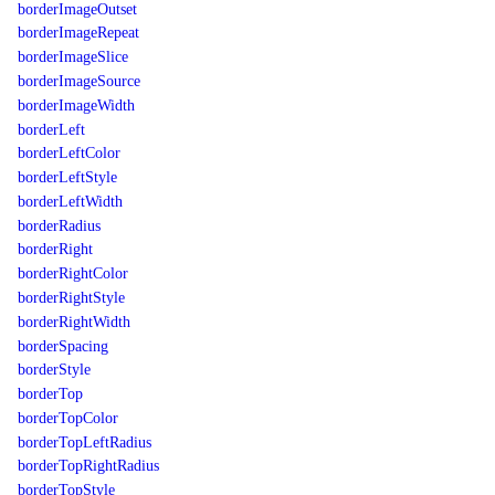
borderImageOutset
borderImageRepeat
borderImageSlice
borderImageSource
borderImageWidth
borderLeft
borderLeftColor
borderLeftStyle
borderLeftWidth
borderRadius
borderRight
borderRightColor
borderRightStyle
borderRightWidth
borderSpacing
borderStyle
borderTop
borderTopColor
borderTopLeftRadius
borderTopRightRadius
borderTopStyle