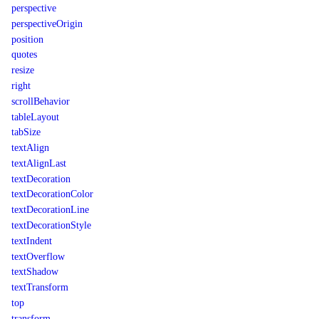
perspective
perspectiveOrigin
position
quotes
resize
right
scrollBehavior
tableLayout
tabSize
textAlign
textAlignLast
textDecoration
textDecorationColor
textDecorationLine
textDecorationStyle
textIndent
textOverflow
textShadow
textTransform
top
transform