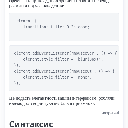
ефектів. Наприклад, щоб зробити плавний перехід
розмиття під час наведення:
.element {

    transition: filter 0.3s ease;

element.addEventListener('mouseover', () => {

    element.style.filter = 'blur(3px)';

});

element.addEventListener('mouseout', () => {

    element.style.filter = 'none';

Це додасть елегантності вашим інтерфейсам, роблячи
взаємодію з користувачем більш приємною.
автор:
Bond
Синтаксис