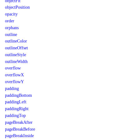
objectFit
objectPosition
opacity
order
orphans
outline
outlineColor
outlineOffset
outlineStyle
outlineWidth
overflow
overflowX
overflowY
padding
paddingBottom
paddingLeft
paddingRight
paddingTop
pageBreakAfter
pageBreakBefore
pageBreakInside