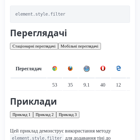
element.style.filter
Переглядачі
Стаціонарні переглядачі
Мобільні переглядачі
Переглядач
Підтримка: стаціонарні переглядачі
53
35
9.1
40
12
—
Приклади
Приклад 1
Приклад 2
Приклад 3
Цей приклад демонструє використання методу
для додавання тіні до
element.style.filter