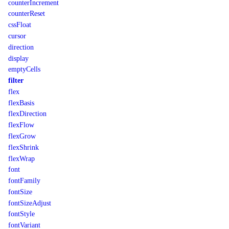
counterIncrement
counterReset
cssFloat
cursor
direction
display
emptyCells
filter
flex
flexBasis
flexDirection
flexFlow
flexGrow
flexShrink
flexWrap
font
fontFamily
fontSize
fontSizeAdjust
fontStyle
fontVariant