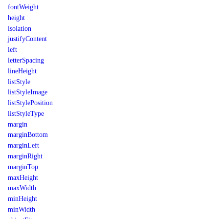
fontWeight
height
isolation
justifyContent
left
letterSpacing
lineHeight
listStyle
listStyleImage
listStylePosition
listStyleType
margin
marginBottom
marginLeft
marginRight
marginTop
maxHeight
maxWidth
minHeight
minWidth