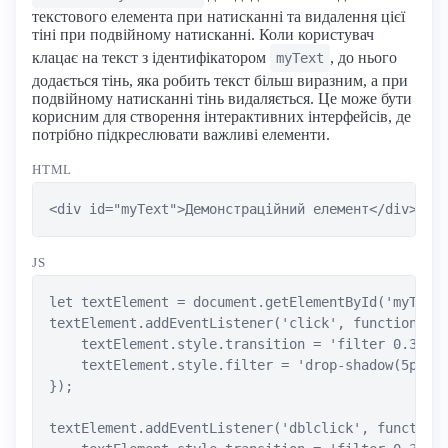
текстового елемента при натисканні та видалення цієї
тіні при подвійному натисканні. Коли користувач
клацає на текст з ідентифікатором
, до нього
myText
додається тінь, яка робить текст більш виразним, а при
подвійному натисканні тінь видаляється. Це може бути
корисним для створення інтерактивних інтерфейсів, де
потрібно підкреслювати важливі елементи.
HTML
<div id="myText">Демонстраційний елемент</div>
JS
let textElement = document.getElementById('myText'
textElement.addEventListener('click', function() {
    textElement.style.transition = 'filter 0.3s ea
    textElement.style.filter = 'drop-shadow(5px 5p
});

textElement.addEventListener('dblclick', function(