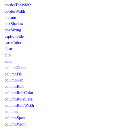
borderTopWidth
borderWidth
bottom
boxShadow
boxSizing
captionSide
caretColor
clear
clip
color
columnCount
columnFill
columnGap
columnRule
columnRuleColor
columnRuleStyle
columnRuleWidth
columns
columnSpan
columnWidth