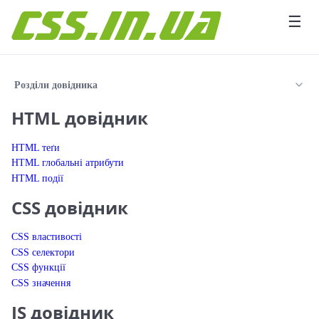
Перейти до вмісту
☰
Розділи довідника
HTML довідник
HTML теґи
HTML глобальні атрибути
HTML події
CSS довідник
CSS властивості
CSS селектори
CSS функції
CSS значення
JS довідник