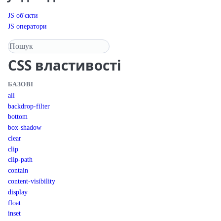
JS об'єкти
JS оператори
Пошук у довіднику
CSS
властивості
БАЗОВІ
all
backdrop-filter
bottom
box-shadow
clear
clip
clip-path
contain
content-visibility
display
float
inset