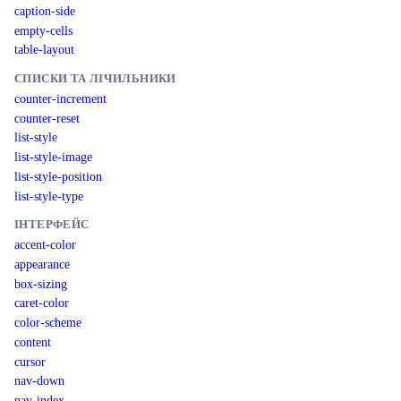
caption-side
empty-cells
table-layout
СПИСКИ ТА ЛІЧИЛЬНИКИ
counter-increment
counter-reset
list-style
list-style-image
list-style-position
list-style-type
ІНТЕРФЕЙС
accent-color
appearance
box-sizing
caret-color
color-scheme
content
cursor
nav-down
nav-index