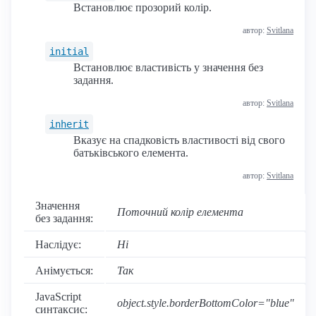
Встановлює прозорий колір.
автор:
Svitlana
initial
Встановлює властивість у значення без
задання.
автор:
Svitlana
inherit
Вказує на спадковість властивості від свого
батьківського елемента.
автор:
Svitlana
Значення
Поточний колір елемента
без задання:
Наслідує:
Ні
Анімується:
Так
JavaScript
object.style.borderBottomColor="blue"
синтаксис: