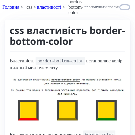
border-
Головна
css
властивості
bottom-
пропонувати правки
color
css властивість border-
bottom-color
Властивість
встановлює колір
border-bottom-color
нижньої межі елементу.
Ви також можете використовувати
,
border-color