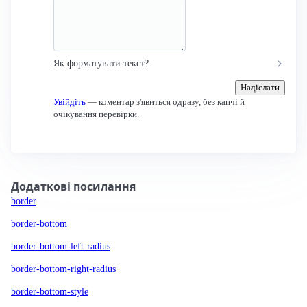
Як форматувати текст?
Надіслати
Увійдіть
— коментар з'явиться одразу, без капчі й
очікування перевірки.
Додаткові посилання
border
border-bottom
border-bottom-left-radius
border-bottom-right-radius
border-bottom-style