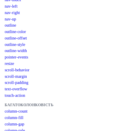
nav-left
nav-right
nav-up
outline
outline-color
outline-offset
outline-style
outline-width
pointer-events
resize
scroll-behavior
scroll-margin
scroll-padding
text-overflow
touch-action
БАГАТОКОЛОНКОВІСТЬ
column-count
column-fill
column-gap
column-rule