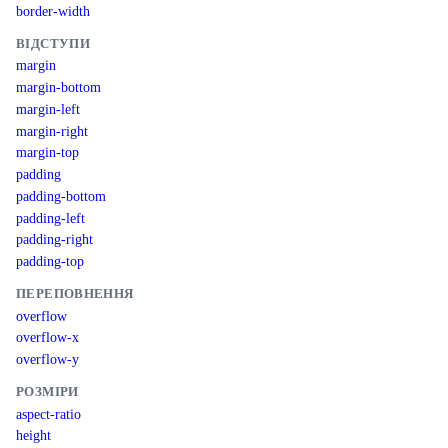
border-width
ВІДСТУПИ
margin
margin-bottom
margin-left
margin-right
margin-top
padding
padding-bottom
padding-left
padding-right
padding-top
ПЕРЕПОВНЕННЯ
overflow
overflow-x
overflow-y
РОЗМІРИ
aspect-ratio
height