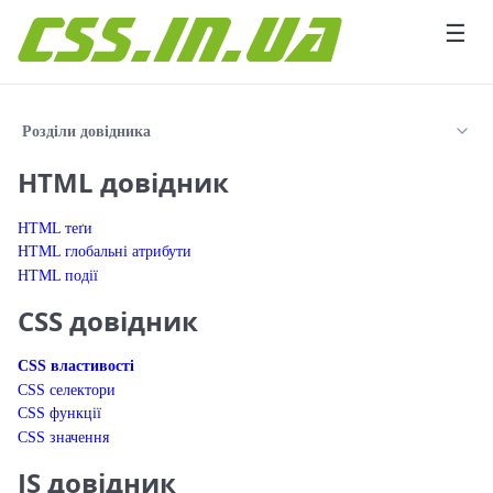
Перейти до вмісту
☰
Розділи довідника
HTML довідник
HTML теґи
HTML глобальні атрибути
HTML події
CSS довідник
CSS властивості
CSS селектори
CSS функції
CSS значення
JS довідник