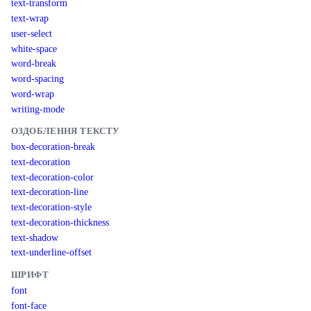
text-transform
text-wrap
user-select
white-space
word-break
word-spacing
word-wrap
writing-mode
ОЗДОБЛЕННЯ ТЕКСТУ
box-decoration-break
text-decoration
text-decoration-color
text-decoration-line
text-decoration-style
text-decoration-thickness
text-shadow
text-underline-offset
ШРИФТ
font
font-face