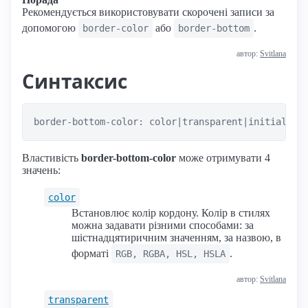
Рекомендується використовувати скорочені записи за
допомогою
або
.
border-color
border-bottom
автор:
Svitlana
Синтаксис
border-bottom-color: color|transparent|initial|in
Властивість
border-bottom-color
може отримувати 4
значень:
color
Встановлює колір кордону. Колір в стилях
можна задавати різними способами: за
шістнадцятиричним значенням, за назвою, в
форматі
.
RGB, RGBA, HSL, HSLA
автор:
Svitlana
transparent