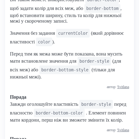
щоб задати колір для всіх меж, або
,
border-bottom
щоб встановити ширину, стиль та колір для нижньої
межі у скороченому записі.
Значення без задання
(який дорівнює
currentColor
властивості
).
color
Перед тим як межа може бути показана, вона мусить
мати встановлене значення для
(для
border-style
всіх меж) або
(тільки для
border-bottom-style
нижньої межі).
автор:
Svitlana
Порада
Завжди оголошуйте властивість
перед
border-style
власностю
. Елемент повинен
border-bottom-color
мати кордони, перш ніж ви зможете змінити їх колір.
автор:
Svitlana
Порада