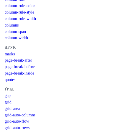
column-rule-color
column-rule-style
column-rule-width
columns
column-span
column-width
ДРУК
marks
page-break-after
page-break-before
page-break-inside
quotes
ҐРІД
gap
grid
grid-area
grid-auto-columns
grid-auto-flow
grid-auto-rows