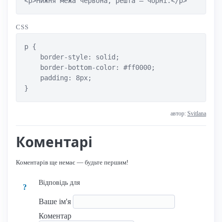
<p>Нижня межа червона, решта — чорні.</p>
CSS
p {

    border-style: solid;

    border-bottom-color: #ff0000;

    padding: 8px;

}
автор:
Svitlana
Коментарі
Коментарів ще немає — будьте першим!
Відповідь для
?
Ваше ім'я
Коментар