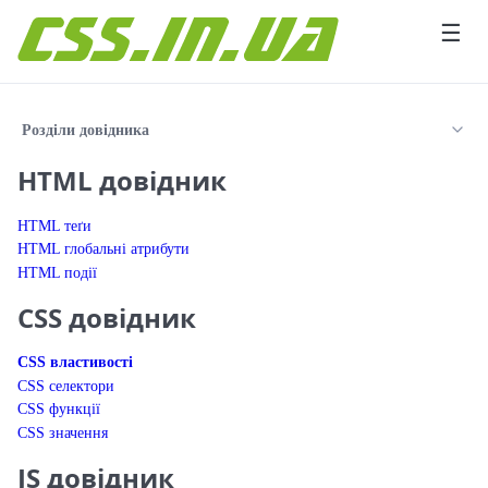
Перейти до вмісту
☰
Розділи довідника
HTML довідник
HTML теґи
HTML глобальні атрибути
HTML події
CSS довідник
CSS властивості
CSS селектори
CSS функції
CSS значення
JS довідник