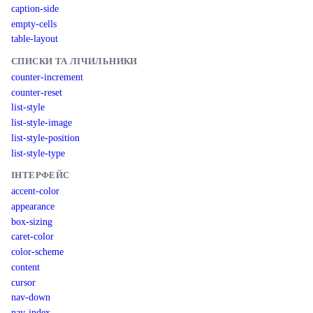
caption-side
empty-cells
table-layout
СПИСКИ ТА ЛІЧИЛЬНИКИ
counter-increment
counter-reset
list-style
list-style-image
list-style-position
list-style-type
ІНТЕРФЕЙС
accent-color
appearance
box-sizing
caret-color
color-scheme
content
cursor
nav-down
nav-index