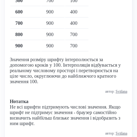
500
700
100
600
900
400
700
900
400
800
900
700
900
900
700
Значення розміру шрифту інтерполюється за
допомогою кроків у 100. Інтерполяція відбувається у
реальному числовому просторі і перетворюється на
ціле число, округлюючи до найближчого кратного
значення 100.
автор:
Svitlana
Нотатка
Не всі шрифти підтримують числові значення. Якщо
шрифт не підтримує значення - браузер самостійно
визначить найбільш близьке значення і відобразить з
ним шрифт.
автор:
Svitlana