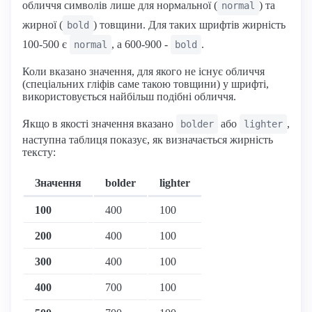
обличчя символів лише для нормальної (
) та
normal
жирної (
) товщини. Для таких шрифтів жирність
bold
100-500 є
, а 600-900 -
.
normal
bold
Коли вказано значення, для якого не існує обличчя
(спеціальних гліфів саме такою товщини) у шрифті,
використовується найбільш подібні обличчя.
Якщо в якості значення вказано
або
,
bolder
lighter
наступна таблиця показує, як визначається жирність
тексту:
Значення
bolder
lighter
100
400
100
200
400
100
300
400
100
400
700
100