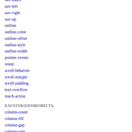
nav-left
nav-right
nav-up
outline
outline-color
outline-offset
outline-style
outline-width
pointer-events
resize
scroll-behavior
scroll-margin
scroll-padding
text-overflow
touch-action
БАГАТОКОЛОНКОВІСТЬ
column-count
column-fill
column-gap
column-rule