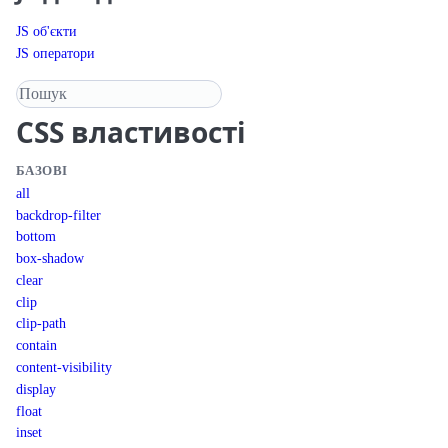
JS об'єкти
JS оператори
Пошук у довіднику
CSS
властивості
БАЗОВІ
all
backdrop-filter
bottom
box-shadow
clear
clip
clip-path
contain
content-visibility
display
float
inset