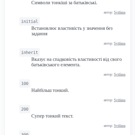
Символи тонкіші за батьківські.
автор:
Svitlana
initial
Встановлює властивість у значення без
задання
автор:
Svitlana
inherit
Вказує на спадковість властивості від свого
батьківського елемента.
автор:
Svitlana
100
Найбільш тонкий.
автор:
Svitlana
200
Супер тонкий текст.
автор:
Svitlana
300