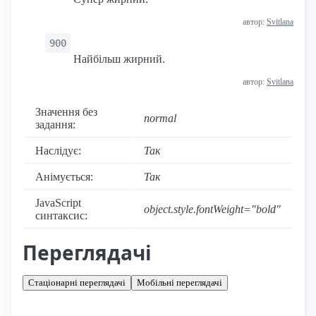
автор:
Svitlana
900
Найбільш жирний.
автор:
Svitlana
Значення без
normal
задання:
Наслідує:
Так
Анімується:
Так
JavaScript
object.style.fontWeight="bold"
синтаксис:
Переглядачі
Стаціонарні переглядачі
Мобільні переглядачі