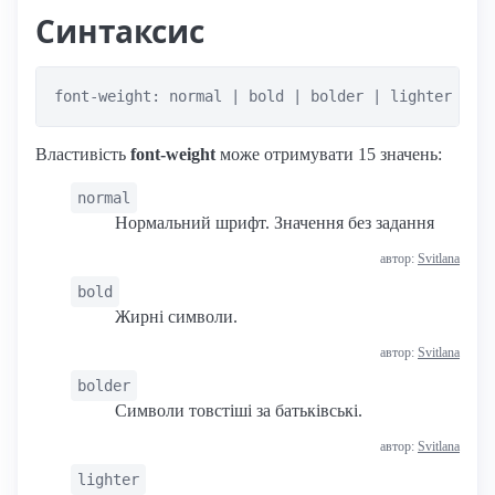
Синтаксис
font-weight: normal | bold | bolder | lighter | 1
Властивість
font-weight
може отримувати 15 значень:
normal
Нормальний шрифт. Значення без задання
автор:
Svitlana
bold
Жирні символи.
автор:
Svitlana
bolder
Символи товстіші за батьківські.
автор:
Svitlana
lighter