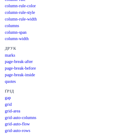
column-rule-color
column-rule-style
column-rule-width
columns
column-span
column-width
ДРУК
marks
page-break-after
page-break-before
page-break-inside
quotes
ҐРІД
gap
grid
grid-area
grid-auto-columns
grid-auto-flow
grid-auto-rows