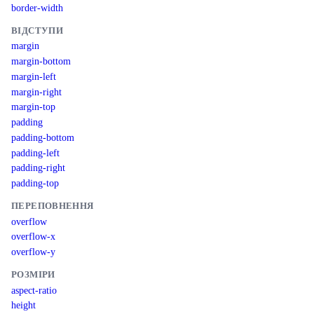
border-width
ВІДСТУПИ
margin
margin-bottom
margin-left
margin-right
margin-top
padding
padding-bottom
padding-left
padding-right
padding-top
ПЕРЕПОВНЕННЯ
overflow
overflow-x
overflow-y
РОЗМІРИ
aspect-ratio
height