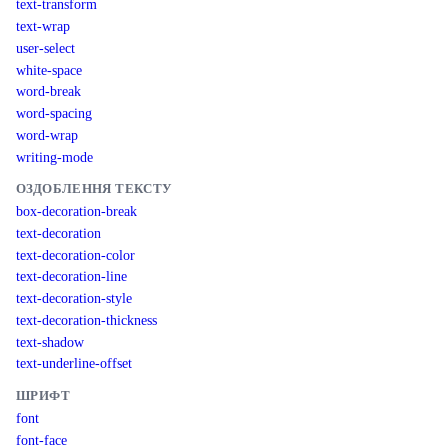
text-transform
text-wrap
user-select
white-space
word-break
word-spacing
word-wrap
writing-mode
ОЗДОБЛЕННЯ ТЕКСТУ
box-decoration-break
text-decoration
text-decoration-color
text-decoration-line
text-decoration-style
text-decoration-thickness
text-shadow
text-underline-offset
ШРИФТ
font
font-face