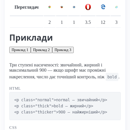
Переглядач
Підтримка: стаціонарні переглядачі
2
1
1
3.5
12
3
Приклади
Приклад 1
Приклад 2
Приклад 3
Три ступені насиченості: звичайний, жирний і
максимальний 900 — якщо шрифт має проміжні
накреслення, число дає точніший контроль, ніж
.
bold
HTML
<p class="normal">normal — звичайний</p>

<p class="thick">bold — жирний</p>

<p class="thicker">900 — найжирніший</p>
CSS