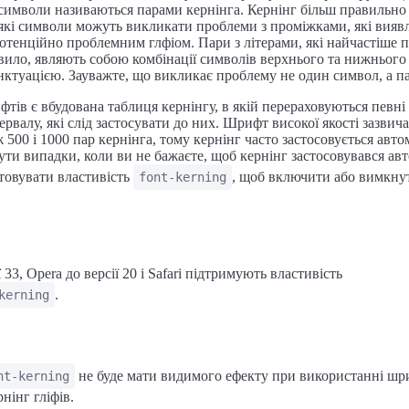
 символи називаються парами кернінга. Кернінг більш правильно
еякі символи можуть викликати проблеми з проміжками, які вия
потенційно проблемним глфіом. Пари з літерами, які найчастіше 
авило, являють собою комбінації символів верхнього та нижнього р
нктуацією. Зауважте, що викликає проблему не один символ, а па
фтів є вбудована таблиця кернінгу, в якій перераховуються певні 
ервалу, які слід застосувати до них. Шрифт високої якості зазвич
ж 500 і 1000 пар кернінга, тому кернінг часто застосовується авт
ти випадки, коли ви не бажаєте, щоб кернінг застосовувався ав
товувати властивість
, щоб включити або вимкнут
font-kerning
 33, Opera до версії 20 і Safari підтримують властивість
.
kerning
не буде мати видимого ефекту при використанні шри
nt-kerning
нінг гліфів.