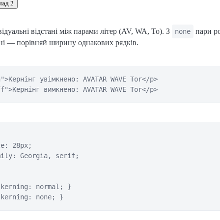
лад 2
ідуальні відстані між парами літер (AV, WA, To). З
пари р
none
ані — порівняй ширину однакових рядків.
">Кернінг увімкнено: AVATAR WAVE Tor</p>

ff">Кернінг вимкнено: AVATAR WAVE Tor</p>
e: 28px;

ily: Georgia, serif;

kerning: normal; }

-kerning: none; }