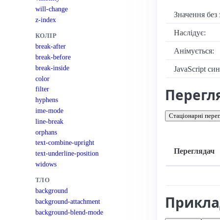
will-change
Значення без 
z-index
Наслідує:
КОЛІР
break-after
Анімується:
break-before
break-inside
JavaScript си
color
filter
Перегл
hyphens
ime-mode
Стаціонарні перег
line-break
orphans
text-combine-upright
Переглядач
text-underline-position
widows
Підтримка: стац
ТЛО
background
Прикл
background-attachment
background-blend-mode