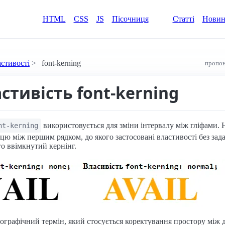
HTML
CSS
JS
Пісочниця
Статті
Нови
астивості
font-kerning
пропон
астивість font-kerning
використовується для зміни інтервалу між гліфами. 
nt-kerning
цю між першим рядком, до якого застосовані властивості без зада
го ввімкнутий кернінг.
пографічний термін, який стосується коректування простору між 