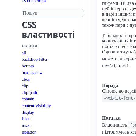
JS оператори
гліфами. Ці два
цей інтервал.Д
Пошук у довіднику
в парі з іншим 
кернінгу, як пр
CSS
також пари з пу
властивості
У більшості шри
коригування інт
постачається мі
БАЗОВІ
Однак можуть бу
all
можете викорис
backdrop-filter
необхідності.
bottom
box-shadow
clear
Порада
clip
Chrome до версії
clip-path
-webkit-font-
contain
content-visibility
display
Нотатка
float
Властивість
fo
inset
підтримують кер
isolation