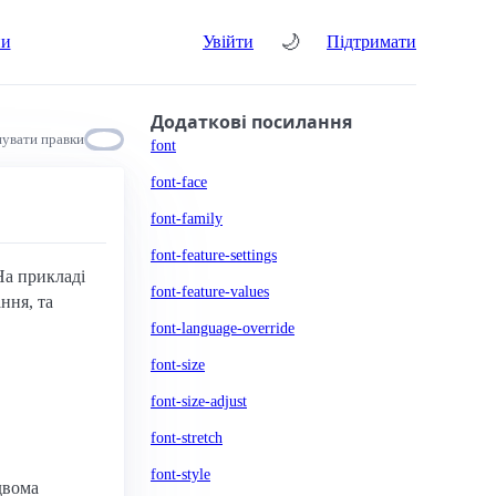
🌙
ни
Увійти
Підтримати
Додаткові посилання
увати правки
font
font-face
font-family
font-feature-settings
На прикладі
font-feature-values
ння, та
font-language-override
font-size
font-size-adjust
font-stretch
font-style
двома