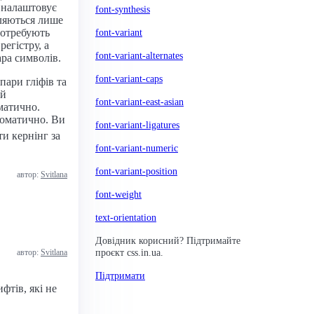
 налаштовує
font-synthesis
вляються лише
потребують
font-variant
егістру, а
font-variant-alternates
ра символів.
font-variant-caps
пари гліфів та
ай
font-variant-east-asian
оматично.
томатично. Ви
font-variant-ligatures
и кернінг за
font-variant-numeric
font-variant-position
автор:
Svitlana
font-weight
text-orientation
Довідник корисний? Підтримайте
проєкт css.in.ua.
автор:
Svitlana
Підтримати
фтів, які не