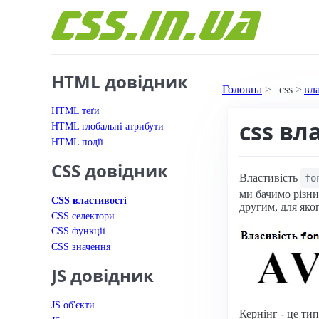
Перейти до вмісту
HTML довідник
Головна
css
вл
HTML теґи
css вл
HTML глобальні атрибути
HTML події
CSS довідник
Властивість
fo
ми бачимо різни
CSS властивості
другим, для яко
CSS селектори
CSS функції
CSS значення
JS довідник
JS об'єкти
Кернінг - це ти