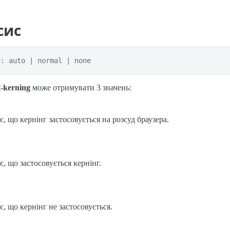
сис
g: auto | normal | none
t-kerning
може отримувати 3 значень:
є, що кернінг застосовується на розсуд браузера.
є, що застосовується кернінг.
є, що кернінг не застосовується.