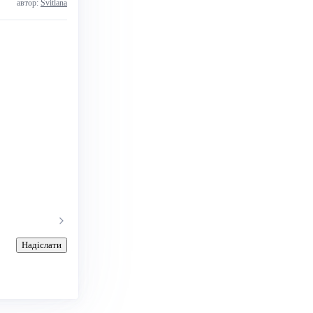
автор:
Svitlana
Надіслати