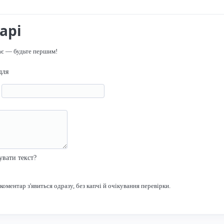
арі
ає — будьте першим!
для
я
р
увати текст?
оментар з'явиться одразу, без капчі й очікування перевірки.