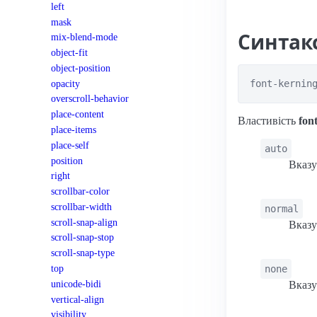
left
mask
Синтак
mix-blend-mode
object-fit
object-position
opacity
font-kernin
overscroll-behavior
place-content
Властивість
fon
place-items
place-self
auto
position
Вказу
right
scrollbar-color
scrollbar-width
normal
scroll-snap-align
Вказу
scroll-snap-stop
scroll-snap-type
top
none
unicode-bidi
Вказу
vertical-align
visibility