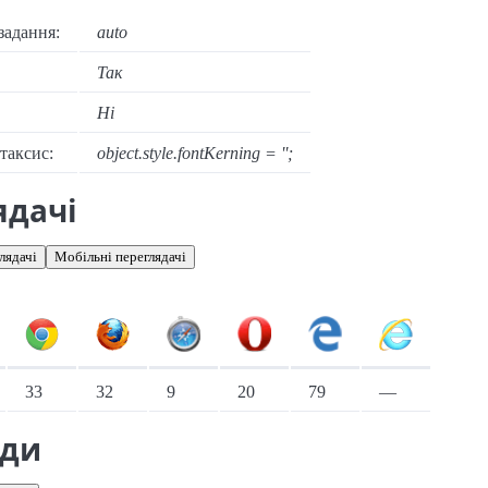
задання:
auto
Так
Ні
нтаксис:
object.style.fontKerning = '';
ядачі
лядачі
Мобільні переглядачі
іонарні переглядачі
33
32
9
20
79
—
ади