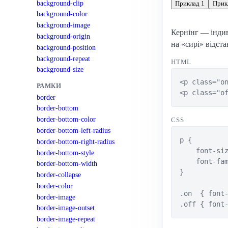
background-clip
Приклад 1
Прик
background-color
background-image
Кернінг — індив
background-origin
на «сирі» відст
background-position
background-repeat
HTML
background-size
<p class="on
РАМКИ
<p class="o
border
border-bottom
border-bottom-color
CSS
border-bottom-left-radius
p {

border-bottom-right-radius
    font-siz
border-bottom-style
    font-fam
border-bottom-width
}

border-collapse
border-color
.on  { font-
border-image
.off { font
border-image-outset
border-image-repeat