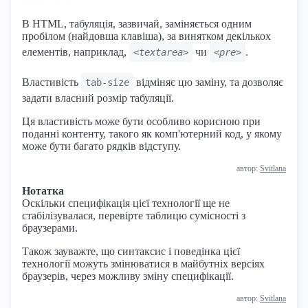
В HTML, табуляція, зазвичай, заміняється одним
пробілом (найдовша клавіша), за винятком декількох
елементів, наприклад,
чи
.
<textarea>
<pre>
Властивість
відміняє цю заміну, та дозволяє
tab-size
задати власний розмір табуляції.
Ця властивість може бути особливо корисною при
поданні контенту, такого як комп'ютерний код, у якому
може бути багато рядків відступу.
автор:
Svitlana
Нотатка
Оскільки специфікація цієї технології ще не
стабілізувалася, перевірте таблицю сумісності з
браузерами.
Також зауважте, що синтаксис і поведінка цієї
технології можуть змінюватися в майбутніх версіях
браузерів, через можливу зміну специфікації.
автор:
Svitlana