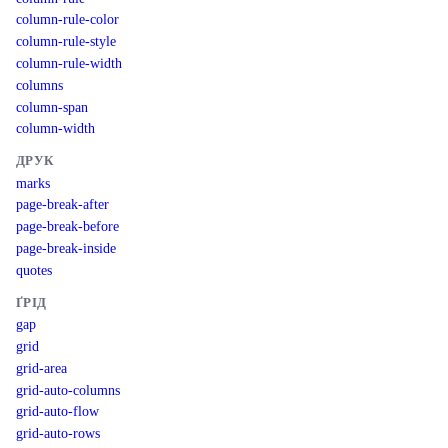
column-rule-color
column-rule-style
column-rule-width
columns
column-span
column-width
ДРУК
marks
page-break-after
page-break-before
page-break-inside
quotes
ҐРІД
gap
grid
grid-area
grid-auto-columns
grid-auto-flow
grid-auto-rows