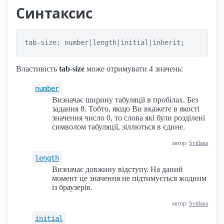
Синтаксис
tab-size: number|length|initial|inherit;
Властивість
tab-size
може отримувати 4 значень:
number
Визначає ширину табуляції в пробілах. Без
задання 8. Тобто, якщо Ви вкажете в якості
значення число 0, то слова які були розділені
символом табуляції, зіллються в єдине.
автор:
Svitlana
length
Визначає довжину відступу. На даний
момент це значення не підтимується жодним
із браузерів.
автор:
Svitlana
initial