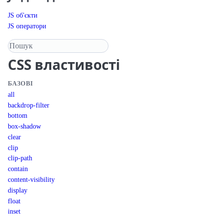
JS об'єкти
JS оператори
Пошук у довіднику
CSS
властивості
БАЗОВІ
all
backdrop-filter
bottom
box-shadow
clear
clip
clip-path
contain
content-visibility
display
float
inset