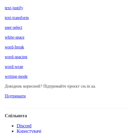
text-justify
text-transform
user-select
white-space
word-break
word-spacing
word-wrap
writing-mode
Довідник корисний? Підтримайте проєкт css.in.ua.
Підтримати
Спільнота
Discord
Користувачі