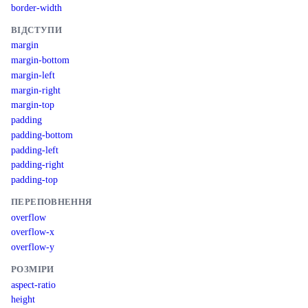
border-width
ВІДСТУПИ
margin
margin-bottom
margin-left
margin-right
margin-top
padding
padding-bottom
padding-left
padding-right
padding-top
ПЕРЕПОВНЕННЯ
overflow
overflow-x
overflow-y
РОЗМІРИ
aspect-ratio
height