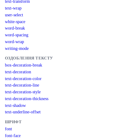
text-transform
text-wrap
user-select
white-space
word-break
word-spacing
word-wrap
writing-mode
ОЗДОБЛЕННЯ ТЕКСТУ
box-decoration-break
text-decoration
text-decoration-color
text-decoration-line
text-decoration-style
text-decoration-thickness
text-shadow
text-underline-offset
ШРИФТ
font
font-face