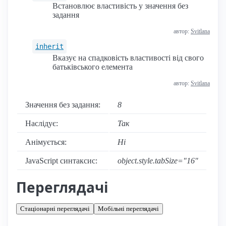
Встановлює властивість у значення без
задання
автор:
Svitlana
inherit
Вказує на спадковість властивості від свого
батьківського елемента
автор:
Svitlana
Значення без задання:
8
Наслідує:
Так
Анімується:
Ні
JavaScript синтаксис:
object.style.tabSize="16"
Переглядачі
Стаціонарні переглядачі
Мобільні переглядачі