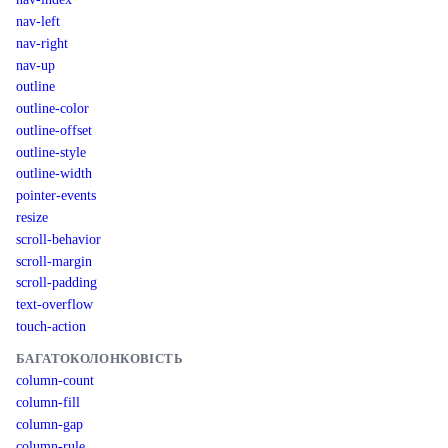
nav-left
nav-right
nav-up
outline
outline-color
outline-offset
outline-style
outline-width
pointer-events
resize
scroll-behavior
scroll-margin
scroll-padding
text-overflow
touch-action
БАГАТОКОЛОНКОВІСТЬ
column-count
column-fill
column-gap
column-rule