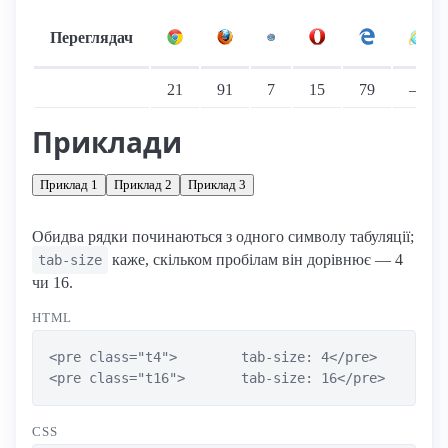
Переглядач
Підтримка: стаціонарні переглядачі
21
91
7
15
79
—
Приклади
Приклад 1
Приклад 2
Приклад 3
Обидва рядки починаються з одного символу табуляції;
каже, скільком пробілам він дорівнює — 4
tab-size
чи 16.
HTML
<pre class="t4">	tab-size: 4</pre>

<pre class="t16">	tab-size: 16</pre>
CSS