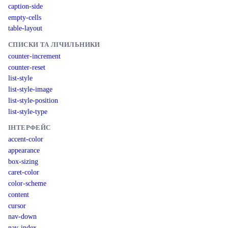
caption-side
empty-cells
table-layout
СПИСКИ ТА ЛІЧИЛЬНИКИ
counter-increment
counter-reset
list-style
list-style-image
list-style-position
list-style-type
ІНТЕРФЕЙС
accent-color
appearance
box-sizing
caret-color
color-scheme
content
cursor
nav-down
nav-index