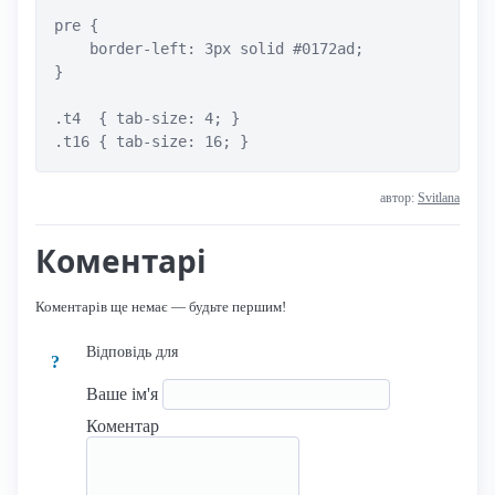
pre {

    border-left: 3px solid #0172ad;

}

.t4  { tab-size: 4; }

.t16 { tab-size: 16; }
автор:
Svitlana
Коментарі
Коментарів ще немає — будьте першим!
Відповідь для
?
Ваше ім'я
Коментар