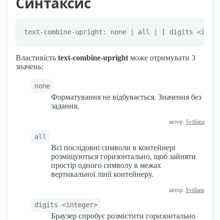
Синтаксис
text-combine-upright: none | all | [ digits <inte
Властивість
text-combine-upright
може отримувати 3
значень:
none
Форматування не відбувається. Значення без
задання.
автор:
Svitlana
all
Всі послідовні символи в контейнері
розміщуються горизонтально, щоб зайняти
простір одного символу в межах
вертикальної лінії контейнеру.
автор:
Svitlana
digits <integer>
Браузер спробує розмістити горизонтально