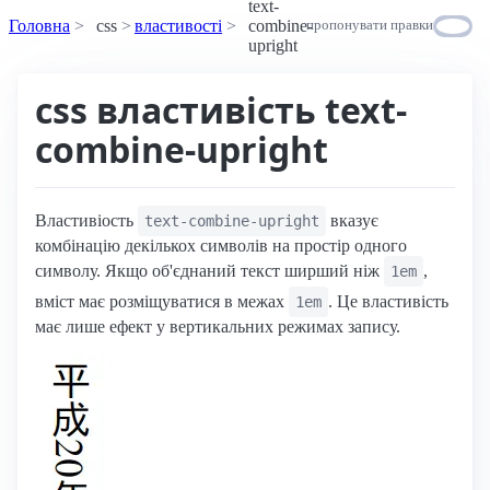
text-
Головна
css
властивості
combine-
пропонувати правки
upright
css властивість text-
combine-upright
Властивіость
вказує
text-combine-upright
комбінацію декількох символів на простір одного
символу. Якщо об'єднаний текст ширший ніж
,
1em
вміст має розміщуватися в межах
. Це властивість
1em
має лише ефект у вертикальних режимах запису.