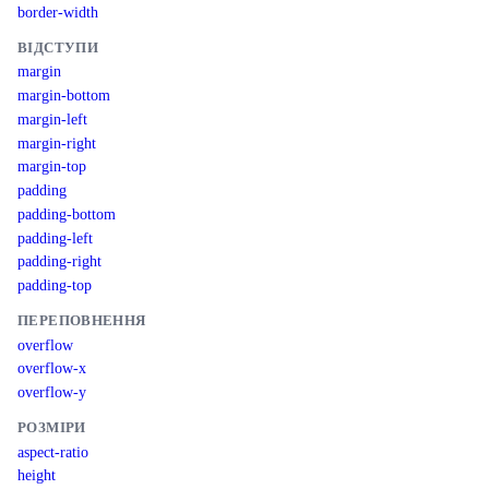
border-width
ВІДСТУПИ
margin
margin-bottom
margin-left
margin-right
margin-top
padding
padding-bottom
padding-left
padding-right
padding-top
ПЕРЕПОВНЕННЯ
overflow
overflow-x
overflow-y
РОЗМІРИ
aspect-ratio
height