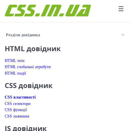
Перейти до вмісту
☰
Розділи довідника
HTML довідник
HTML теґи
HTML глобальні атрибути
HTML події
CSS довідник
CSS властивості
CSS селектори
CSS функції
CSS значення
JS довідник