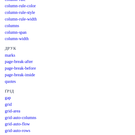
column-rule-color
column-rule-style
column-rule-width
columns
column-span
column-width
ДРУК
marks
page-break-after
page-break-before
page-break-inside
quotes
ҐРІД
gap
grid
grid-area
grid-auto-columns
grid-auto-flow
grid-auto-rows