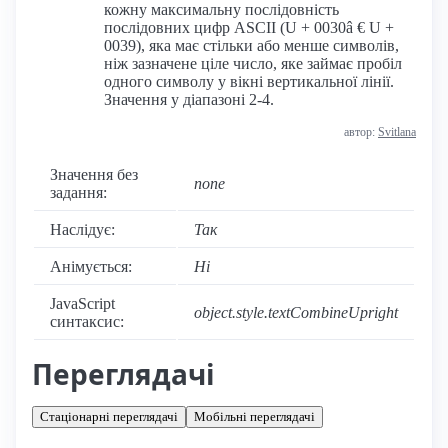
кожну максимальну послідовність
послідовних цифр ASCII (U + 0030â € U +
0039), яка має стільки або менше символів,
ніж зазначене ціле число, яке займає пробіл
одного символу у вікні вертикальної лінії.
Значення у діапазоні 2-4.
автор:
Svitlana
Значення без
none
задання:
Наслідує:
Так
Анімується:
Ні
JavaScript
object.style.textCombineUpright
синтаксис:
Переглядачі
Стаціонарні переглядачі
Мобільні переглядачі