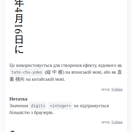
Це використовується для створення ефекту, відомого як
(縦 中 横) на японській мові, або як 直
tate-chu-yoko
書 橫向 на китайській мові.
автор:
Svitlana
Нотатка
Значення
не підтримується
digits
<integer>
більшістю з браузерів.
автор:
Svitlana