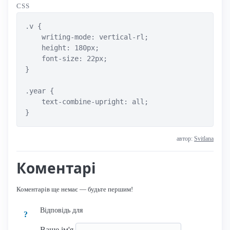
CSS
.v {

    writing-mode: vertical-rl;

    height: 180px;

    font-size: 22px;

}

.year {

    text-combine-upright: all;

}
автор:
Svitlana
Коментарі
Коментарів ще немає — будьте першим!
Відповідь для
?
Ваше ім'я