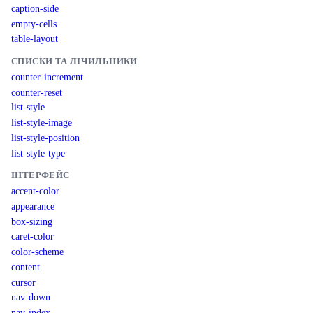
caption-side
empty-cells
table-layout
СПИСКИ ТА ЛІЧИЛЬНИКИ
counter-increment
counter-reset
list-style
list-style-image
list-style-position
list-style-type
ІНТЕРФЕЙС
accent-color
appearance
box-sizing
caret-color
color-scheme
content
cursor
nav-down
nav-index