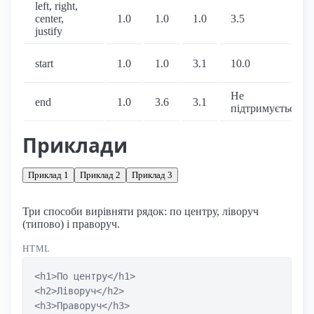
left, right,
center,
1.0
1.0
1.0
3.5
justify
start
1.0
1.0
3.1
10.0
Не
end
1.0
3.6
3.1
підтримується
Приклади
Приклад 1
Приклад 2
Приклад 3
Три способи вирівняти рядок: по центру, ліворуч
(типово) і праворуч.
HTML
<h1>По центру</h1>

<h2>Ліворуч</h2>

<h3>Праворуч</h3>