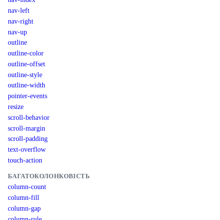
nav-left
nav-right
nav-up
outline
outline-color
outline-offset
outline-style
outline-width
pointer-events
resize
scroll-behavior
scroll-margin
scroll-padding
text-overflow
touch-action
БАГАТОКОЛОНКОВІСТЬ
column-count
column-fill
column-gap
column-rule