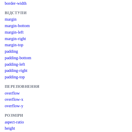
border-width
ВІДСТУПИ
margin
margin-bottom
margin-left
margin-right
margin-top
padding
padding-bottom
padding-left
padding-right
padding-top
ПЕРЕПОВНЕННЯ
overflow
overflow-x
overflow-y
РОЗМІРИ
aspect-ratio
height