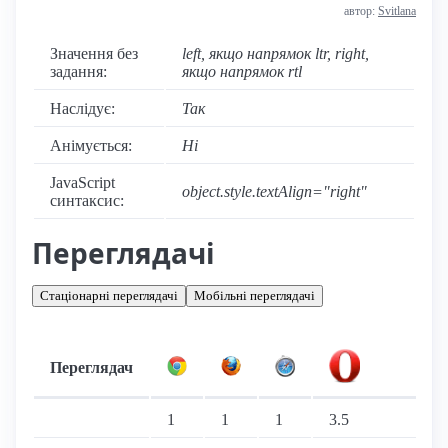
автор:
Svitlana
Значення без
left, якщо напрямок ltr, right,
задання:
якщо напрямок rtl
Наслідує:
Так
Анімується:
Ні
JavaScript
object.style.textAlign="right"
синтаксис:
Переглядачі
Стаціонарні переглядачі
Мобільні переглядачі
Переглядач
Підтримка: стаціонарні переглядачі
1
1
1
3.5