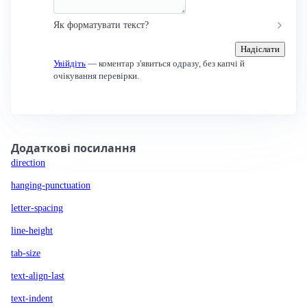
Як форматувати текст?
Надіслати
Увійдіть
— коментар з'явиться одразу, без капчі й
очікування перевірки.
Додаткові посилання
direction
hanging-punctuation
letter-spacing
line-height
tab-size
text-align-last
text-indent