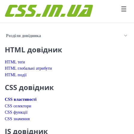
Перейти до вмісту
☰
Розділи довідника
HTML довідник
HTML теґи
HTML глобальні атрибути
HTML події
CSS довідник
CSS властивості
CSS селектори
CSS функції
CSS значення
JS довідник