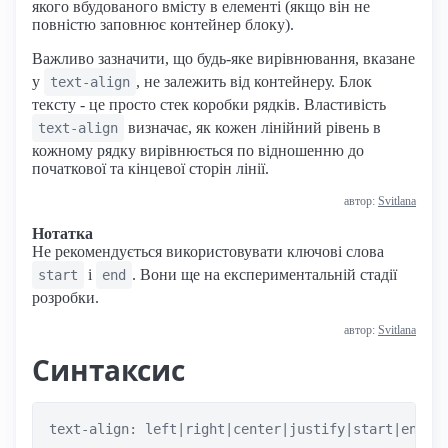
якого вбудованого вмісту в елементі (якщо він не
повністю заповнює контейнер блоку).
Важливо зазначити, що будь-яке вирівнювання, вказане
у
, не залежить від контейнеру. Блок
text-align
тексту - це просто стек коробки рядків. Властивість
визначає, як кожен лінійний рівень в
text-align
кожному рядку вирівнюється по відношенню до
початкової та кінцевої сторін лінії.
автор:
Svitlana
Нотатка
Не рекомендується використовувати ключові слова
і
. Вони ще на експериментальній стадії
start
end
розробки.
автор:
Svitlana
Синтаксис
text-align: left|right|center|justify|start|end|i