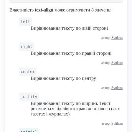
Властивість
text-align
може отримувати 8 значень:
left
Вирівнювання тексту по лівій стороні
автор:
Svitlana
right
Вирівнювання тексту по правій стороні
автор:
Svitlana
center
Вирівнювання тексту по центру
автор:
Svitlana
justify
Вирівнювання тексту по ширині. Текст
розтянеться від лівого краю до правого (як в
газетах і журналах).
автор:
Svitlana