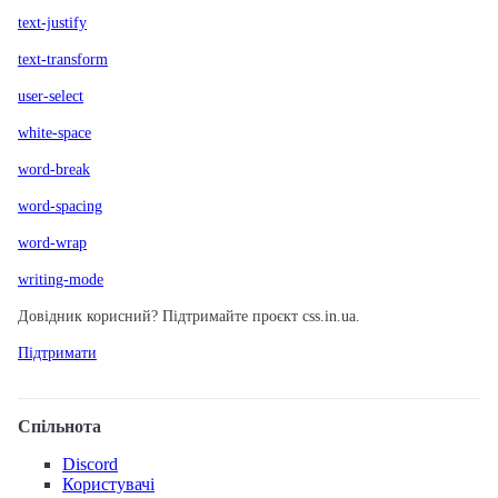
text-justify
text-transform
user-select
white-space
word-break
word-spacing
word-wrap
writing-mode
Довідник корисний? Підтримайте проєкт css.in.ua.
Підтримати
Спільнота
Discord
Користувачі