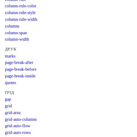
column-rule-color
column-rule-style
column-rule-width
columns
column-span
column-width
ДРУК
marks
page-break-after
page-break-before
page-break-inside
quotes
ҐРІД
gap
grid
grid-area
grid-auto-columns
grid-auto-flow
grid-auto-rows