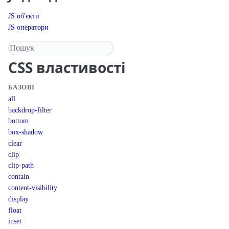
JS об'єкти
JS оператори
Пошук у довіднику
CSS
властивості
БАЗОВІ
all
backdrop-filter
bottom
box-shadow
clear
clip
clip-path
contain
content-visibility
display
float
inset