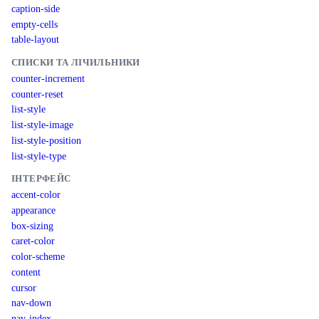
caption-side
empty-cells
table-layout
СПИСКИ ТА ЛІЧИЛЬНИКИ
counter-increment
counter-reset
list-style
list-style-image
list-style-position
list-style-type
ІНТЕРФЕЙС
accent-color
appearance
box-sizing
caret-color
color-scheme
content
cursor
nav-down
nav-index