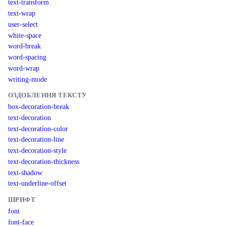
text-transform
text-wrap
user-select
white-space
word-break
word-spacing
word-wrap
writing-mode
ОЗДОБЛЕННЯ ТЕКСТУ
box-decoration-break
text-decoration
text-decoration-color
text-decoration-line
text-decoration-style
text-decoration-thickness
text-shadow
text-underline-offset
ШРИФТ
font
font-face