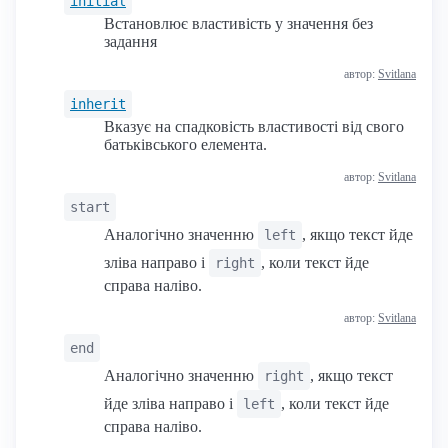
initial
Встановлює властивість у значення без
задання
автор:
Svitlana
inherit
Вказує на спадковість властивості від свого
батьківського елемента.
автор:
Svitlana
start
Аналогічно значенню
, якщо текст йде
left
зліва направо і
, коли текст йде
right
справа наліво.
автор:
Svitlana
end
Аналогічно значенню
, якщо текст
right
йде зліва направо і
, коли текст йде
left
справа наліво.