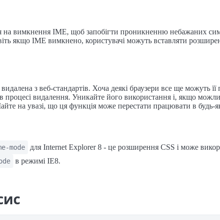
я на вимкнення IME, щоб запобігти проникненню небажаних сим
віть якщо IME вимкнено, користувачі можуть вставляти розшире
 видалена з веб-стандартів. Хоча деякі браузери все ще можуть її
 в процесі видалення. Уникайте його використання і, якщо можли
айте на увазі, що ця функція може перестати працювати в будь-я
для Internet Explorer 8 - це розширення CSS і може вико
me-mode
в режимі IE8.
ode
сис