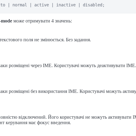
uto | normal | active | inactive | disabled;
-mode
може отримувати 4 значень:
текстового поля не змінюється. Без задання.
наки розміщені через IME. Користувачі можуть деактивувати IME
наки розміщені без використання IME. Користувачі можуть актив
овністю відключений. Його користувачі не можуть активувати 
нт керування має фокус введення.