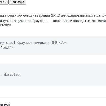
лад 2
Приклад 3
кав редактор методу введення (IME) для східноазійських мов. Вл
вилучена з сучасних браузерів — поле нижче поводиться як звич
истовуй.
му старі браузери вимикали IME:</p>

="text">
: disabled;

арі