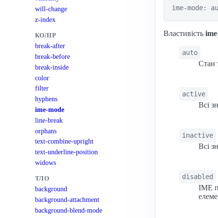
ime-mode: a
will-change
z-index
Властивість
ime
КОЛІР
break-after
auto
break-before
Стан 
break-inside
color
filter
active
hyphens
Всі з
ime-mode
line-break
orphans
inactive
text-combine-upright
Всі з
text-underline-position
widows
disabled
ТЛО
IME п
background
елеме
background-attachment
background-blend-mode