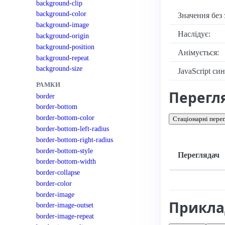
background-clip
background-color
Значення без 
background-image
Наслідує:
background-origin
background-position
Анімується:
background-repeat
background-size
JavaScript си
РАМКИ
Перегл
border
border-bottom
border-bottom-color
Стаціонарні перег
border-bottom-left-radius
border-bottom-right-radius
border-bottom-style
Переглядач
border-bottom-width
border-collapse
Підтримка: стац
border-color
border-image
Прикл
border-image-outset
border-image-repeat