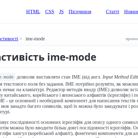
HTML
CSS
JS
Пісочниця
Статті
Нови
астивості
ime-mode
пропон
астивість ime-mode
дозволяє виставляти стан IME (від англ.
Input Method Edi
e-mode
я текстового поля без задання. IME потрібно розуміти, як можли
х немає на клавіатурі. Редактор методів вводу (IME) дозволяє вст
 китайського, корейського і японського алфавітів (ієрогліфи) і п
ME
- це основний і необхідний компонент для написання текстів 
 мов занадто багато символів, щоб їх можна було закодувати і ро
турі.
вує послідовності основних ієрогліфів для опису одного символ
отім можна було вводити більш довгі послідовності ієрогліфів. 
гліфи хангул (корейський алфавіт), фонетичні компоненти для ал