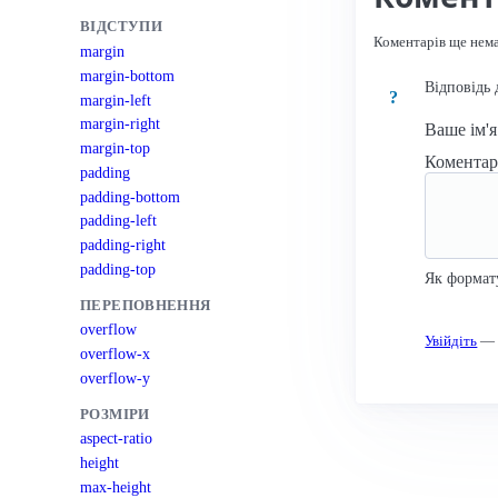
ВІДСТУПИ
Коментарів ще нем
margin
margin-bottom
Відповідь 
?
margin-left
margin-right
Ваше ім'
margin-top
Комента
padding
padding-bottom
padding-left
padding-right
padding-top
Як формат
ПЕРЕПОВНЕННЯ
overflow
Увійдіть
— к
overflow-x
overflow-y
РОЗМІРИ
aspect-ratio
height
max-height