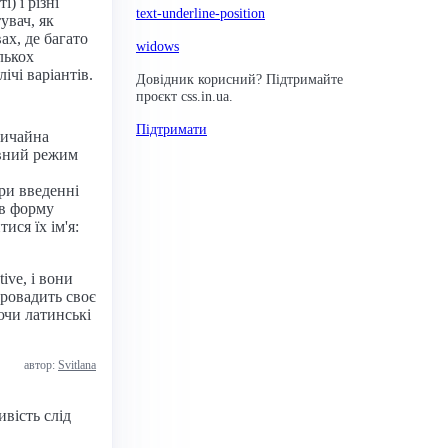
) і різні
text-underline-position
увач, як
ах, де багато
widows
лькох
ічі варіантів.
Довідник корисний? Підтримайте
проєкт css.in.ua.
Підтримати
вичайна
ивний режим
ри введенні
 в форму
ися їх ім'я:
ive, і вони
провадить своє
ючи латинські
автор:
Svitlana
вість слід