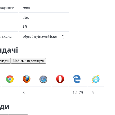
задання:
auto
Так
Ні
нтаксис:
object.style.imeMode = '';
ядачі
лядачі
Мобільні переглядачі
іонарні переглядачі
—
3
—
—
12–79
5
ади