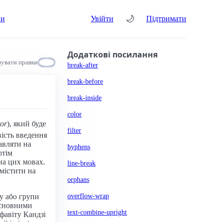
🌙
ни
Увійти
Підтримати
Додаткові посилання
увати правки
break-after
break-before
break-inside
color
tor
), який буде
filter
вість введення
авляти на
hyphens
отім
на цих мовах.
line-break
змістити на
orphans
overflow-wrap
у або групи
Основними
text-combine-upright
фавіту Кандзі