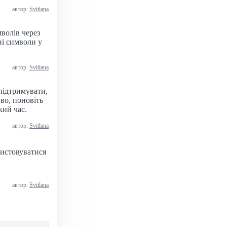
автор:
Svitlana
волів через
ні символи у
автор:
Svitlana
 підтримувати,
во, поновіть
кий час.
автор:
Svitlana
ристовуватися
автор:
Svitlana