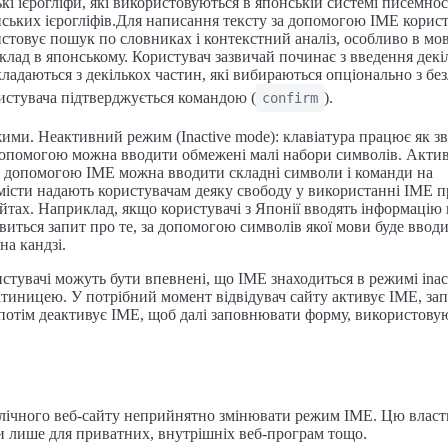
ькі ієрогліфи, які використовуються в японській системі писемності
йських ієрогліфів.Для написання тексту за допомогою IME корист
стовує пошук по словниках і контекстний аналіз, особливо в мов
клад в японському. Користувач зазвичай починає з введення декі
кладаються з декількох частин, які вибираються опціонально з безл
истувача підтверджується командою (
).
confirm
ими. Неактивний режим (Inactive mode): клавіатура працює як з
ї допомогою можна вводити обмежені малі набори символів. Акт
за допомогою IME можна вводити складні символи і команди на
істи надають користувачам деяку свободу у використанні IME п
айтах. Наприклад, якщо користувачі з Японії вводять інформацію
'явиться запит про те, за допомогою символів якої мови буде вводит
на кандзі.
истувачі можуть бути впевнені, що IME знаходиться в режимі inact
атиницею. У потрібний момент відвідувач сайту активує IME, за
 а потім деактивує IME, щоб далі заповнювати форму, використову
блічного веб-сайту неприйнятно змінювати режим IME. Цю власти
и лише для приватних, внутрішніх веб-програм тощо.