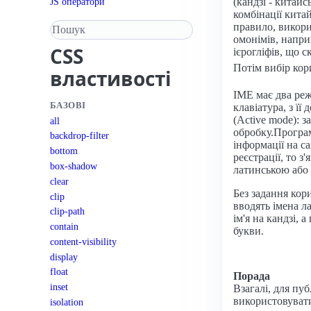
JS оператори
(кандзі - китайс
комбінації кита
Пошук у довіднику
правило, викори
омонімів, напри
CSS
ієрогліфів, що с
Потім вибір кор
властивості
IME має два реж
БАЗОВІ
клавіатура, з ї
(Active mode): 
all
обробку.Програм
backdrop-filter
інформації на с
bottom
реєстрації, то з
box-shadow
латинською або 
clear
Без задання кор
clip
вводять імена л
clip-path
ім'я на кандзі,
contain
букви.
content-visibility
display
float
Порада
inset
Взагалі, для пу
використовуват
isolation