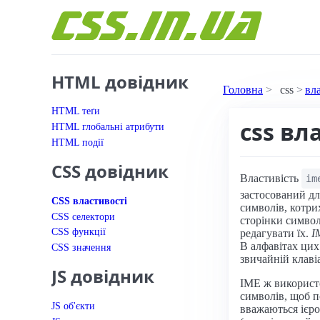
Перейти до вмісту
HTML довідник
Головна
css
вл
HTML теґи
css вл
HTML глобальні атрибути
HTML події
CSS довідник
Властивість
im
застосований дл
CSS властивості
символів, котри
CSS селектори
сторінки символу
CSS функції
редагувати їх.
I
В алфавітах цих
CSS значення
звичайній клавіа
JS довідник
IME ж використо
символів, щоб п
JS об'єкти
вважаються ієро