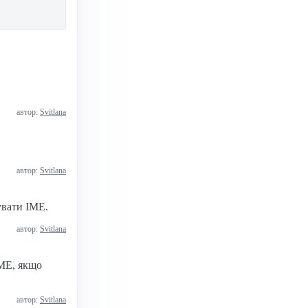
автор:
Svitlana
.
автор:
Svitlana
увати IME.
автор:
Svitlana
IME, якщо
автор:
Svitlana