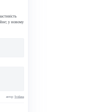
астивість
айне; у новому
автор:
Svitlana