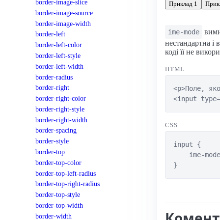
border-image-slice
Приклад 1
Прик
border-image-source
border-image-width
вими
ime-mode
border-left
нестандартна і 
border-left-color
коді її не викор
border-left-style
border-left-width
HTML
border-radius
border-right
<p>Поле, яко
border-right-color
<input type
border-right-style
border-right-width
CSS
border-spacing
border-style
input {

border-top
    ime-mode
border-top-color
}
border-top-left-radius
border-top-right-radius
border-top-style
border-top-width
Комент
border-width