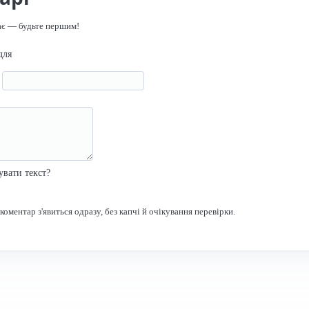
ає — будьте першим!
для
я
р
увати текст?
оментар з'явиться одразу, без капчі й очікування перевірки.