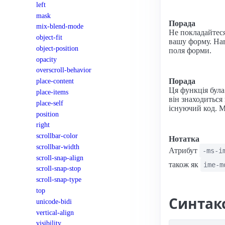
left
mask
Порада
mix-blend-mode
Не покладайтес
object-fit
вашу форму. На
object-position
поля форми.
opacity
overscroll-behavior
Порада
place-content
Ця функція була
place-items
він знаходиться
place-self
існуючий код. М
position
right
scrollbar-color
Нотатка
scrollbar-width
Атрибут
-ms-i
scroll-snap-align
також як
ime-m
scroll-snap-stop
scroll-snap-type
top
Синтак
unicode-bidi
vertical-align
visibility