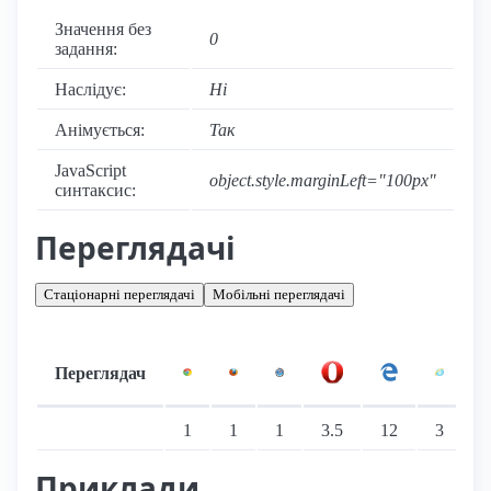
Значення без
0
задання:
Наслідує:
Ні
Анімується:
Так
JavaScript
object.style.marginLeft="100px"
синтаксис:
Переглядачі
Стаціонарні переглядачі
Мобільні переглядачі
Переглядач
Підтримка: стаціонарні переглядачі
1
1
1
3.5
12
3
Приклади