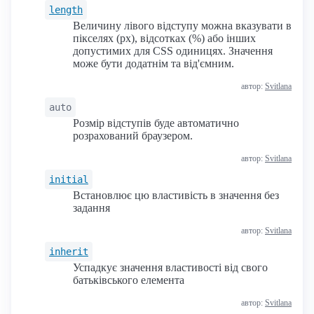
length
Величину лівого відступу можна вказувати в
пікселях (px), відсотках (%) або інших
допустимих для CSS одиницях. Значення
може бути додатнім та від'ємним.
автор:
Svitlana
auto
Розмір відступів буде автоматично
розрахований браузером.
автор:
Svitlana
initial
Встановлює цю властивість в значення без
задання
автор:
Svitlana
inherit
Успадкує значення властивості від свого
батьківського елемента
автор:
Svitlana