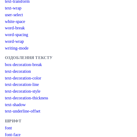
text-transform
text-wrap
user-select
white-space
word-break
word-spacing
word-wrap
writing-mode
ОЗДОБЛЕННЯ ТЕКСТУ
box-decoration-break
text-decoration
text-decoration-color
text-decoration-line
text-decoration-style
text-decoration-thickness
text-shadow
text-underline-offset
ШРИФТ
font
font-face