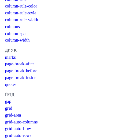
column-rule-color
column-rule-style
column-rule-width
columns
column-span
column-width
ДРУК
marks
page-break-after
page-break-before
page-break-inside
quotes
ҐРІД
gap
grid
grid-area
grid-auto-columns
grid-auto-flow
grid-auto-rows