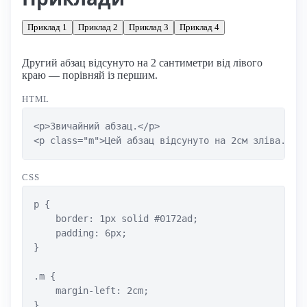
Приклад 1
Приклад 2
Приклад 3
Приклад 4
Другий абзац відсунуто на 2 сантиметри від лівого
краю — порівняй із першим.
HTML
<p>Звичайний абзац.</p>

<p class="m">Цей абзац відсунуто на 2см зліва.</p
CSS
p {

    border: 1px solid #0172ad;

    padding: 6px;

}

.m {

    margin-left: 2cm;

}