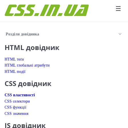
Перейти до вмісту
☰
Розділи довідника
HTML довідник
HTML теґи
HTML глобальні атрибути
HTML події
CSS довідник
CSS властивості
CSS селектори
CSS функції
CSS значення
JS довідник