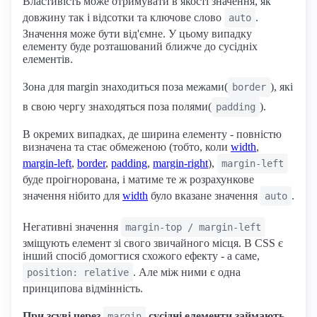
Властивість може отримувати в якості значення, як
довжину так і відсотки та ключове слово
.
auto
Значення може бути від'ємне. У цьому випадку
елементу буде розташований ближче до сусідніх
елементів.
Зона для margin знаходиться поза межами(
), які
border
в свою чергу знаходяться поза полями(
).
padding
В окремих випадках, де ширина елементу - повністю
визначена та стає обмеженою (тобто, коли
width
,
margin-left
,
border
,
padding
,
margin-right
),
margin-left
буде проігнорована, і матиме те ж розрахункове
значення нібито для
width
було вказане значення
.
auto
Негативні значення
margin-top / margin-left
зміщують елемент зі свого звичайного місця. В CSS є
інший спосіб домогтися схожого ефекту - а саме,
. Але між ними є одна
position: relative
принципова відмінність.
При зсуві через
сусідні елементи займають
margin