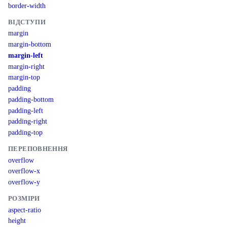
border-width
ВІДСТУПИ
margin
margin-bottom
margin-left
margin-right
margin-top
padding
padding-bottom
padding-left
padding-right
padding-top
ПЕРЕПОВНЕННЯ
overflow
overflow-x
overflow-y
РОЗМІРИ
aspect-ratio
height