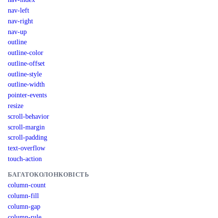
nav-left
nav-right
nav-up
outline
outline-color
outline-offset
outline-style
outline-width
pointer-events
resize
scroll-behavior
scroll-margin
scroll-padding
text-overflow
touch-action
БАГАТОКОЛОНКОВІСТЬ
column-count
column-fill
column-gap
column-rule