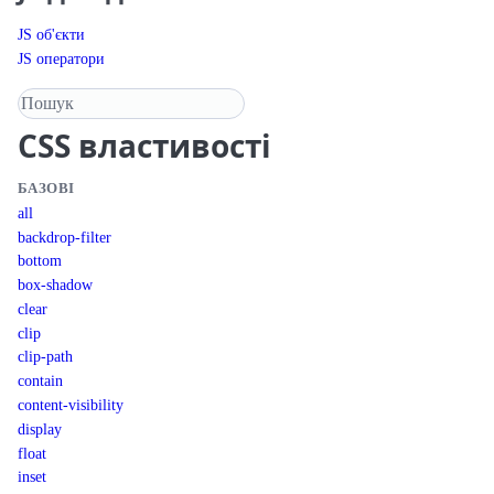
JS об'єкти
JS оператори
Пошук у довіднику
CSS
властивості
БАЗОВІ
all
backdrop-filter
bottom
box-shadow
clear
clip
clip-path
contain
content-visibility
display
float
inset