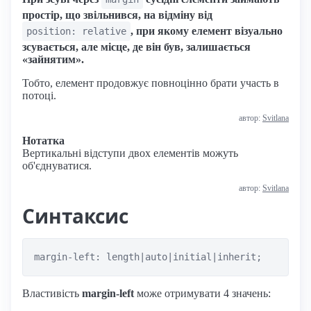
простір, що звільнився, на відміну від
, при якому елемент візуально
position: relative
зсувається, але місце, де він був, залишається
«зайнятим».
Тобто, елемент продовжує повноцінно брати участь в
потоці.
автор:
Svitlana
Нотатка
Вертикальні відступи двох елементів можуть
об'єднуватися.
автор:
Svitlana
Синтаксис
margin-left: length|auto|initial|inherit;
Властивість
margin-left
може отримувати 4 значень: