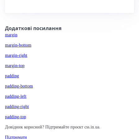
Додаткові посилання
margin
margin-bottom
margin-right
margin-top
padding
padding-bottom
padding-left
padding-right
padding-top
Довідник корисний? Підтримайте проєкт css.in.ua.
Підтримати