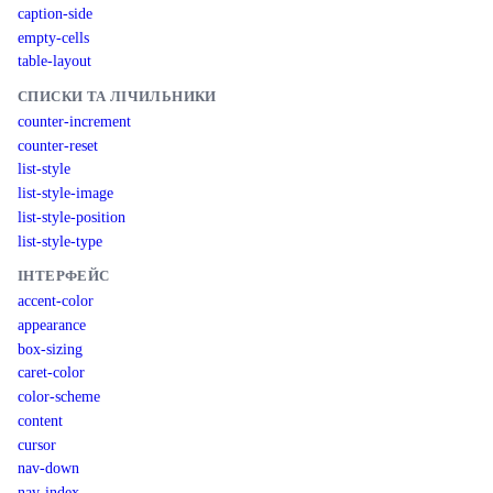
caption-side
empty-cells
table-layout
СПИСКИ ТА ЛІЧИЛЬНИКИ
counter-increment
counter-reset
list-style
list-style-image
list-style-position
list-style-type
ІНТЕРФЕЙС
accent-color
appearance
box-sizing
caret-color
color-scheme
content
cursor
nav-down
nav-index