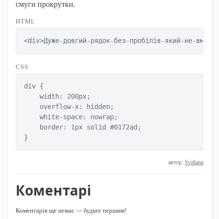
смуги прокрутки.
HTML
<div>Дуже-довгий-рядок-без-пробілів-який-не-вміща
CSS
div {

    width: 200px;

    overflow-x: hidden;

    white-space: nowrap;

    border: 1px solid #0172ad;

}
автор:
Svitlana
Коментарі
Коментарів ще немає — будьте першим!