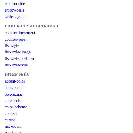
caption-side
empty-cells
table-layout
СПИСКИ ТА ЛІЧИЛЬНИКИ
counter-increment
counter-reset
list-style
list-style-image
list-style-position
list-style-type
ІНТЕРФЕЙС
accent-color
appearance
box-sizing
caret-color
color-scheme
content
cursor
nav-down
nav-index