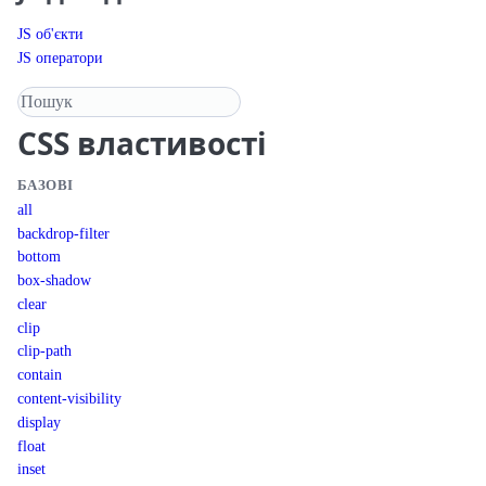
JS об'єкти
JS оператори
Пошук у довіднику
CSS
властивості
БАЗОВІ
all
backdrop-filter
bottom
box-shadow
clear
clip
clip-path
contain
content-visibility
display
float
inset