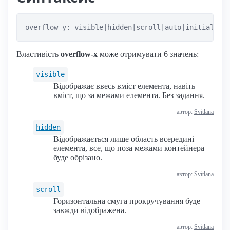
overflow-y: visible|hidden|scroll|auto|initial|in
Властивість
overflow-x
може отримувати 6 значень:
visible
Відображає ввесь вміст елемента, навіть
вміст, що за межами елемента. Без задання.
автор:
Svitlana
hidden
Відображається лише область всередині
елемента, все, що поза межами контейнера
буде обрізано.
автор:
Svitlana
scroll
Горизонтальна смуга прокручування буде
завжди відображена.
автор:
Svitlana