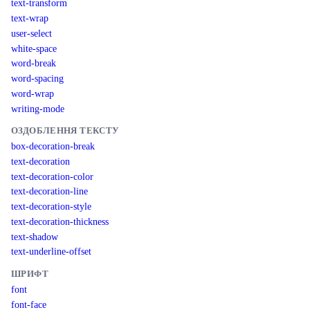
text-transform
text-wrap
user-select
white-space
word-break
word-spacing
word-wrap
writing-mode
ОЗДОБЛЕННЯ ТЕКСТУ
box-decoration-break
text-decoration
text-decoration-color
text-decoration-line
text-decoration-style
text-decoration-thickness
text-shadow
text-underline-offset
ШРИФТ
font
font-face