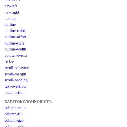
nav-left
nav-right
nav-up
outline
outline-color
outline-offset
outline-style
outline-width
pointer-events
resize
scroll-behavior
scroll-margin
scroll-padding
text-overflow
touch-action
БАГАТОКОЛОНКОВІСТЬ
column-count
column-fill
column-gap
column-rule