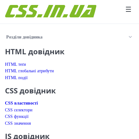
Перейти до вмісту
☰
Розділи довідника
HTML довідник
HTML теґи
HTML глобальні атрибути
HTML події
CSS довідник
CSS властивості
CSS селектори
CSS функції
CSS значення
JS довідник