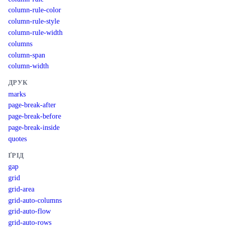
column-rule-color
column-rule-style
column-rule-width
columns
column-span
column-width
ДРУК
marks
page-break-after
page-break-before
page-break-inside
quotes
ҐРІД
gap
grid
grid-area
grid-auto-columns
grid-auto-flow
grid-auto-rows