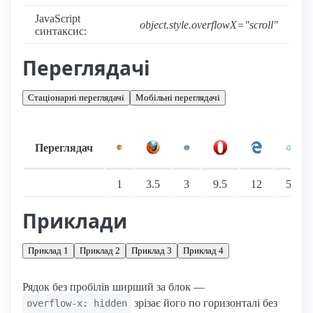
JavaScript
object.style.overflowX="scroll"
синтаксис:
Переглядачі
Стаціонарні переглядачі
Мобільні переглядачі
Переглядач
Підтримка: стаціонарні переглядачі
1
3.5
3
9.5
12
5
Приклади
Приклад 1
Приклад 2
Приклад 3
Приклад 4
Рядок без пробілів ширший за блок —
зрізає його по горизонталі без
overflow-x: hidden