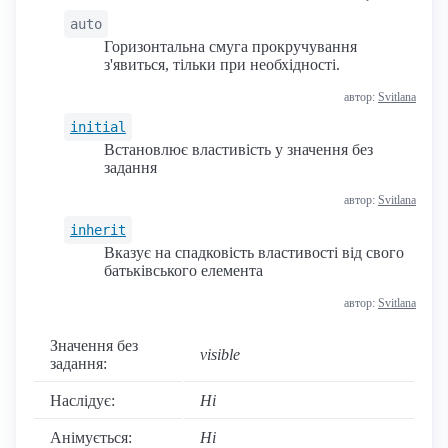
auto
Горизонтальна смуга прокручування
з'явиться, тільки при необхідності.
автор:
Svitlana
initial
Встановлює властивість у значення без
задання
автор:
Svitlana
inherit
Вказує на спадковість властивості від свого
батьківського елемента
автор:
Svitlana
Значення без
visible
задання:
Наслідує:
Ні
Анімується:
Ні