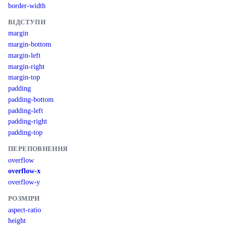
border-width
ВІДСТУПИ
margin
margin-bottom
margin-left
margin-right
margin-top
padding
padding-bottom
padding-left
padding-right
padding-top
ПЕРЕПОВНЕННЯ
overflow
overflow-x
overflow-y
РОЗМІРИ
aspect-ratio
height