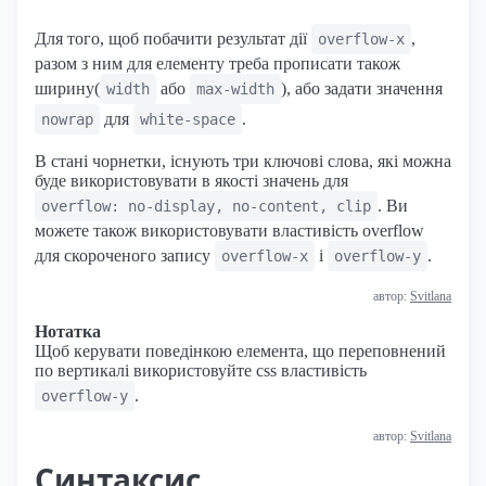
Для того, щоб побачити результат дії
,
overflow-x
разом з ним для елементу треба прописати також
ширину(
або
), або задати значення
width
max-width
для
.
nowrap
white-space
В стані чорнетки, існують три ключові слова, які можна
буде використовувати в якості значень для
. Ви
overflow: no-display, no-content, clip
можете також використовувати властивість overflow
для скороченого запису
i
.
overflow-x
overflow-y
автор:
Svitlana
Нотатка
Щоб керувати поведінкою елемента, що переповнений
по вертикалі використовуйте css властивість
.
overflow-y
автор:
Svitlana
Синтаксис