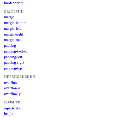
border-width
ВІДСТУПИ
margin
margin-bottom
margin-left
margin-right
margin-top
padding
padding-bottom
padding-left
padding-right
padding-top
ПЕРЕПОВНЕННЯ
overflow
overflow-x
overflow-y
РОЗМІРИ
aspect-ratio
height