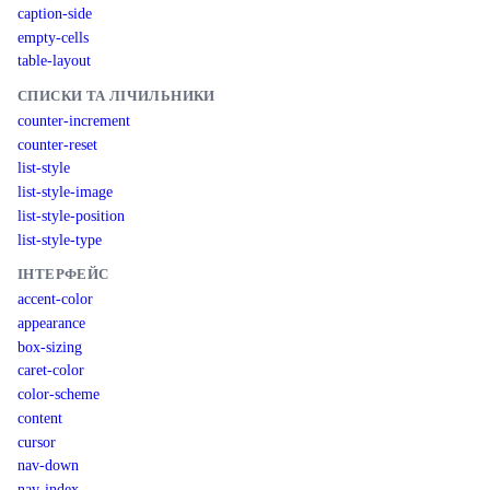
caption-side
empty-cells
table-layout
СПИСКИ ТА ЛІЧИЛЬНИКИ
counter-increment
counter-reset
list-style
list-style-image
list-style-position
list-style-type
ІНТЕРФЕЙС
accent-color
appearance
box-sizing
caret-color
color-scheme
content
cursor
nav-down
nav-index