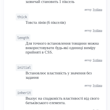
зазвичай становить 1 піксель
автор:
Svitlana
thick
Товста лінія (6 пікселів)
автор:
Svitlana
length
Для точного встановлення товщини можна
використовувати будь-які одиниці виміру
прийняті в CSS.
автор:
Svitlana
initial
Встановлює властивість у значення без
задання
автор:
Svitlana
inherit
Вказує на спадковість властивості від свого
батьківського елемента.