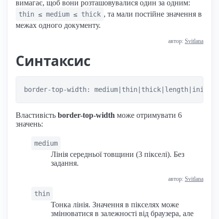
вимагає, щоб вони розташовувалися один за одним:
, та мали постійне значення в
thin ≤ medium ≤ thick
межах одного документу.
автор:
Svitlana
Синтаксис
border-top-width: medium|thin|thick|length|initia
Властивість
border-top-width
може отримувати 6
значень:
medium
Лінія середньої товщини (3 пікселі). Без
задання.
автор:
Svitlana
thin
Тонка лінія. Значення в пікселях може
змінюватися в залежності від браузера, але