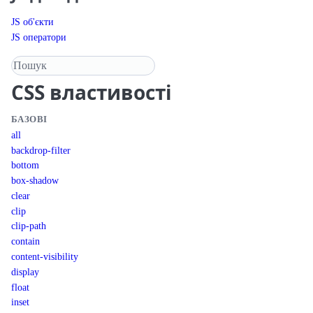
JS об'єкти
JS оператори
Пошук у довіднику
CSS
властивості
БАЗОВІ
all
backdrop-filter
bottom
box-shadow
clear
clip
clip-path
contain
content-visibility
display
float
inset