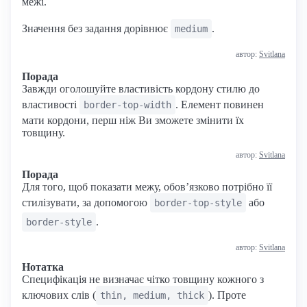
межі.
Значення без задання дорівнює
.
medium
автор:
Svitlana
Порада
Завжди оголошуйте властивість кордону стилю до
властивості
. Елемент повинен
border-top-width
мати кордони, перш ніж Ви зможете змінити їх
товщину.
автор:
Svitlana
Порада
Для того, щоб показати межу, обов’язково потрібно її
стилізувати, за допомогою
або
border-top-style
.
border-style
автор:
Svitlana
Нотатка
Специфікація не визначає чітко товщину кожного з
ключових слів (
). Проте
thin, medium, thick