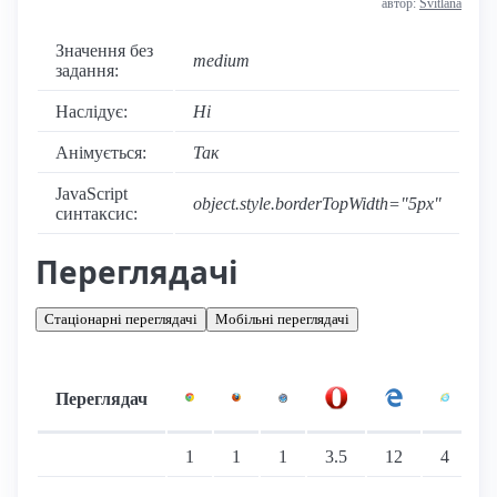
автор:
Svitlana
Значення без
medium
задання:
Наслідує:
Ні
Анімується:
Так
JavaScript
object.style.borderTopWidth="5px"
синтаксис:
Переглядачі
Стаціонарні переглядачі
Мобільні переглядачі
Переглядач
Підтримка: стаціонарні переглядачі
1
1
1
3.5
12
4