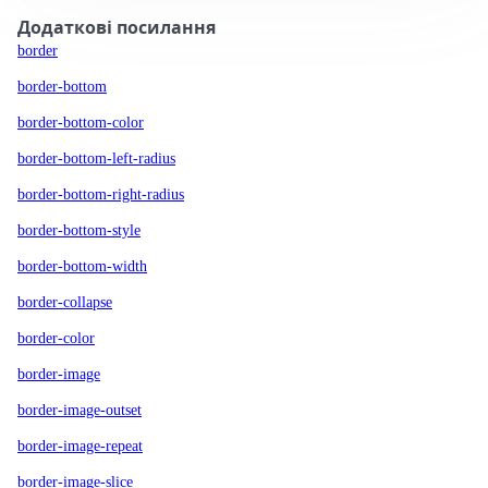
Додаткові посилання
border
border-bottom
border-bottom-color
border-bottom-left-radius
border-bottom-right-radius
border-bottom-style
border-bottom-width
border-collapse
border-color
border-image
border-image-outset
border-image-repeat
border-image-slice