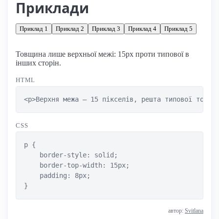
Приклади
Приклад 1
Приклад 2
Приклад 3
Приклад 4
Приклад 5
Товщина лише верхньої межі: 15px проти типової в
інших сторін.
HTML
<p>Верхня межа — 15 пікселів, решта типової товщи
CSS
p {

    border-style: solid;

    border-top-width: 15px;

    padding: 8px;

}
автор:
Svitlana