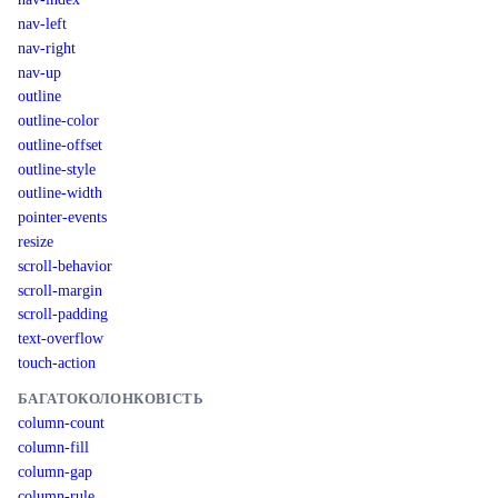
nav-left
nav-right
nav-up
outline
outline-color
outline-offset
outline-style
outline-width
pointer-events
resize
scroll-behavior
scroll-margin
scroll-padding
text-overflow
touch-action
БАГАТОКОЛОНКОВІСТЬ
column-count
column-fill
column-gap
column-rule