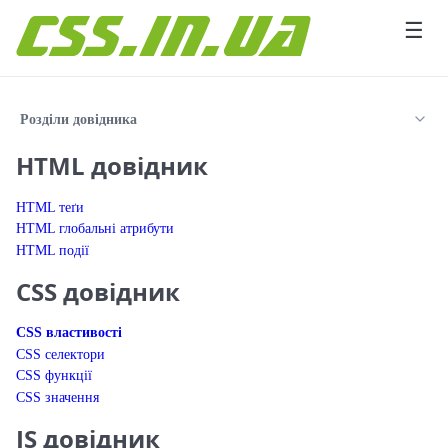
Перейти до вмісту
☰
Розділи довідника
HTML довідник
HTML теґи
HTML глобальні атрибути
HTML події
CSS довідник
CSS властивості
CSS селектори
CSS функції
CSS значення
JS довідник