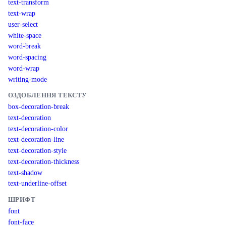
text-transform
text-wrap
user-select
white-space
word-break
word-spacing
word-wrap
writing-mode
ОЗДОБЛЕННЯ ТЕКСТУ
box-decoration-break
text-decoration
text-decoration-color
text-decoration-line
text-decoration-style
text-decoration-thickness
text-shadow
text-underline-offset
ШРИФТ
font
font-face