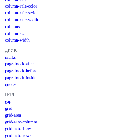
column-rule-color
column-rule-style
column-rule-width
columns
column-span
column-width
ДРУК
marks
page-break-after
page-break-before
page-break-inside
quotes
ҐРІД
gap
grid
grid-area
grid-auto-columns
grid-auto-flow
grid-auto-rows