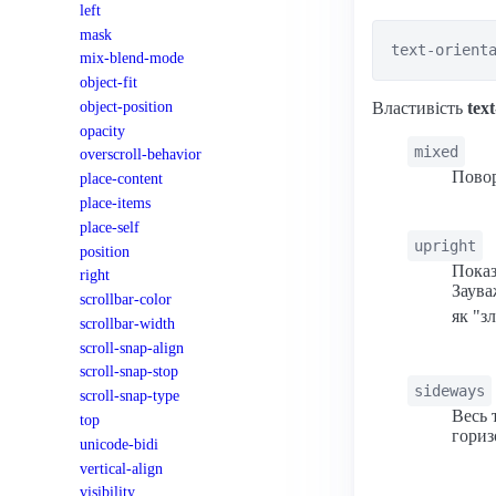
left
mask
text-orient
mix-blend-mode
object-fit
object-position
Властивість
text
opacity
mixed
overscroll-behavior
Повор
place-content
place-items
place-self
upright
position
Показ
right
Заува
scrollbar-color
як "з
scrollbar-width
scroll-snap-align
scroll-snap-stop
sideways
scroll-snap-type
Весь 
top
гориз
unicode-bidi
vertical-align
visibility