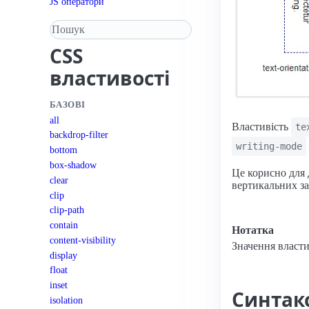
JS оператори
Пошук у довіднику
CSS
властивості
БАЗОВІ
all
Властивість
te
backdrop-filter
writing-mode
bottom
box-shadow
Це корисно для 
clear
вертикальних за
clip
clip-path
contain
Нотатка
content-visibility
Значення власт
display
float
inset
Синтак
isolation