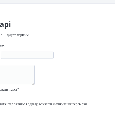
арі
ає — будьте першим!
для
я
р
увати текст?
оментар з'явиться одразу, без капчі й очікування перевірки.