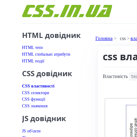
Перейти до вмісту
HTML довідник
Головна
css
вл
HTML теґи
css вл
HTML глобальні атрибути
HTML події
CSS довідник
Властивість
te
CSS властивості
CSS селектори
CSS функції
CSS значення
JS довідник
JS об'єкти