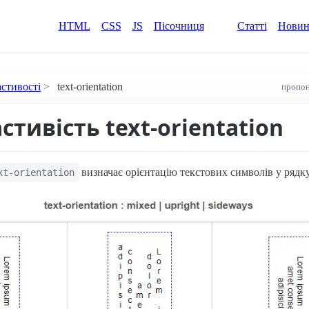
HTML
CSS
JS
Пісочниця
Статті
Нови
астивості
text-orientation
пропон
астивість text-orientation
визначає орієнтацію текстових символів у рядку
xt-orientation