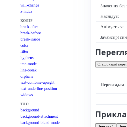
will-change
Значення без 
z-index
Наслідує:
КОЛІР
Анімується:
break-after
break-before
JavaScript си
break-inside
color
Перегл
filter
hyphens
ime-mode
Стаціонарні перег
line-break
orphans
text-combine-upright
Переглядач
text-underline-position
widows
Підтримка: стац
ТЛО
background
Прикл
background-attachment
background-blend-mode
Приклад 1
Прик