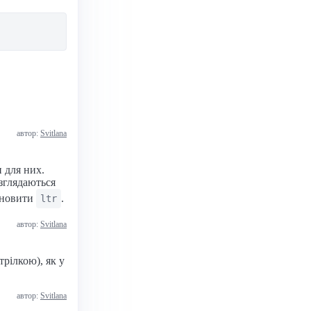
автор:
Svitlana
 для них.
зглядаються
тановити
.
ltr
автор:
Svitlana
трілкою), як у
автор:
Svitlana