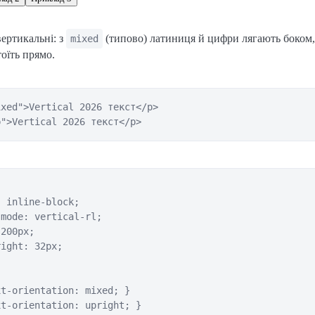
ертикальні: з
(типово) латиниця й цифри лягають боком,
mixed
оїть прямо.
xed">Vertical 2026 текст</p>

p">Vertical 2026 текст</p>
 inline-block;

mode: vertical-rl;

200px;

ight: 32px;

t-orientation: mixed; }

xt-orientation: upright; }