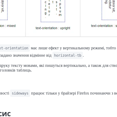
має лише ефект у вертикальному режимі, тобто 
xt-orientation
задано значення відмінне від
.
horizontal-tb
друку тексту мовами, які пишуться вертикально, а також для ств
головків таблиць.
ивості
працює тільки у брайзері Firefox починаючи з ве
sideways
сис