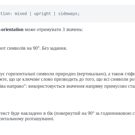
ation: mixed | upright | sideways;
-orientation
може отримувати 3 значень:
от символів на 90°. Без задання.
ує горизонтальні символи природно (вертикально), а також гліфи
жте, що це ключове слово призводить до того, що всі символи ро
ліва направо": використовується значення напряму примусово с
текст буде накладено в бік (повернутий на 90° за годинниковою с
онтальному розташуванні.