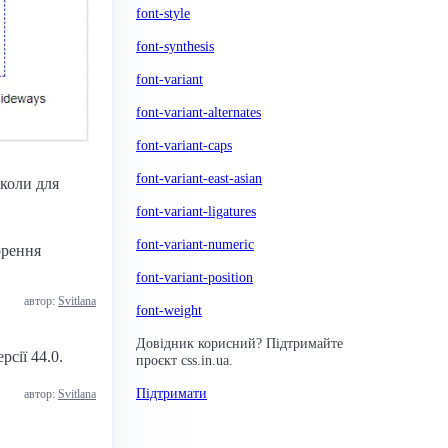
font-style
font-synthesis
font-variant
font-variant-alternates
font-variant-caps
font-variant-east-asian
коли для
font-variant-ligatures
font-variant-numeric
орення
font-variant-position
автор:
Svitlana
font-weight
Довідник корисний? Підтримайте
рсії 44.0.
проєкт css.in.ua.
Підтримати
автор:
Svitlana