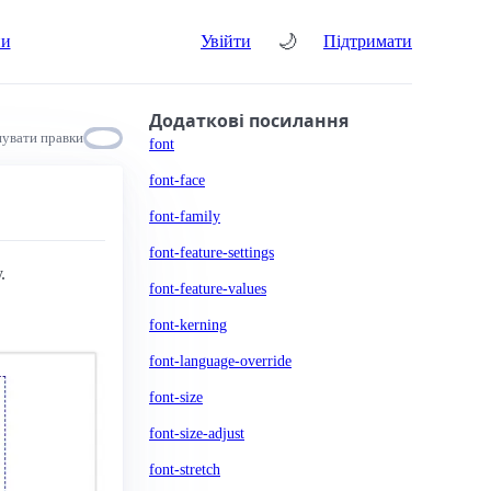
🌙
ни
Увійти
Підтримати
Додаткові посилання
увати правки
font
font-face
font-family
font-feature-settings
.
font-feature-values
font-kerning
font-language-override
font-size
font-size-adjust
font-stretch