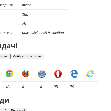
задання:
mixed
Так
Ні
нтаксис:
object.style.textOrientation
ядачі
лядачі
Мобільні переглядачі
іонарні переглядачі
48
41
14
35
79
—
ади
лад 2
Приклад 3