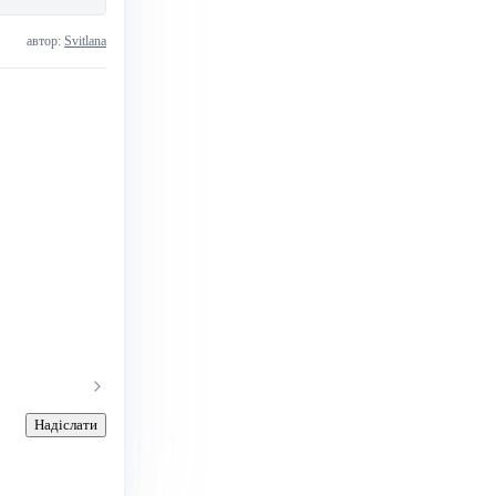
автор:
Svitlana
Надіслати