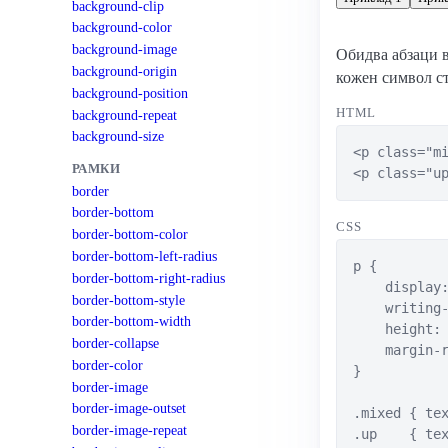
background-clip
background-color
background-image
Обидва абзаци в
background-origin
кожен символ ст
background-position
HTML
background-repeat
background-size
<p class="mi
РАМКИ
<p class="u
border
border-bottom
CSS
border-bottom-color
border-bottom-left-radius
p {

border-bottom-right-radius
    display:
border-bottom-style
    writing-
border-bottom-width
    height: 
border-collapse
    margin-r
border-color
}

border-image
border-image-outset
.mixed { tex
border-image-repeat
.up    { te