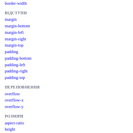
border-width
ВІДСТУПИ
margin
margin-bottom
margin-left
margin-right
margin-top
padding
padding-bottom
padding-left
padding-right
padding-top
ПЕРЕПОВНЕННЯ
overflow
overflow-x
overflow-y
РОЗМІРИ
aspect-ratio
height