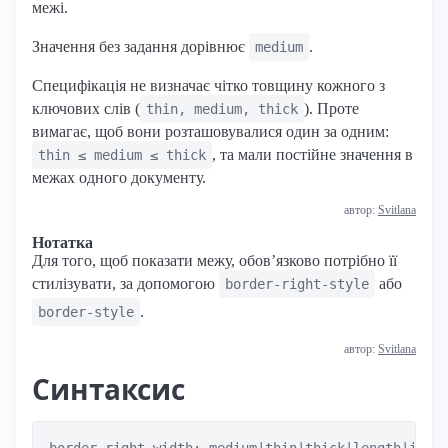
межі.
Значення без задання дорівнює
.
medium
Специфікація не визначає чітко товщину кожного з
ключових слів (
). Проте
thin, medium, thick
вимагає, щоб вони розташовувалися один за одним:
, та мали постійне значення в
thin ≤ medium ≤ thick
межах одного документу.
автор:
Svitlana
Нотатка
Для того, щоб показати межу, обов’язково потрібно її
стилізувати, за допомогою
або
border-right-style
.
border-style
автор:
Svitlana
Синтаксис
border-right-width: medium|thin|thick|length|init