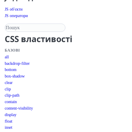
JS об'єкти
JS оператори
Пошук у довіднику
CSS
властивості
БАЗОВІ
all
backdrop-filter
bottom
box-shadow
clear
clip
clip-path
contain
content-visibility
display
float
inset