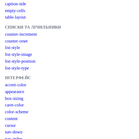
caption-side
empty-cells
table-layout
СПИСКИ ТА ЛІЧИЛЬНИКИ
counter-increment
counter-reset
list-style
list-style-image
list-style-position
list-style-type
ІНТЕРФЕЙС
accent-color
appearance
box-sizing
caret-color
color-scheme
content
cursor
nav-down
nav-index