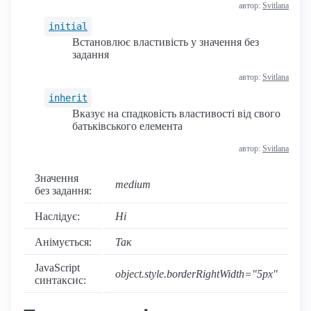
автор:
Svitlana
initial
Встановлює властивість у значення без
задання
автор:
Svitlana
inherit
Вказує на спадковість властивості від свого
батьківського елемента
автор:
Svitlana
Значення
medium
без задання:
Наслідує:
Ні
Анімується:
Так
JavaScript
object.style.borderRightWidth="5px"
синтаксис: