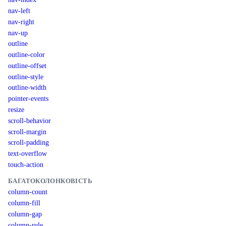
nav-left
nav-right
nav-up
outline
outline-color
outline-offset
outline-style
outline-width
pointer-events
resize
scroll-behavior
scroll-margin
scroll-padding
text-overflow
touch-action
БАГАТОКОЛОНКОВІСТЬ
column-count
column-fill
column-gap
column-rule