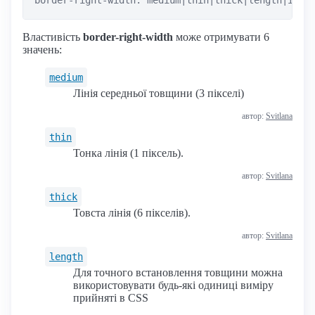
Властивість
border-right-width
може отримувати 6
значень:
medium
Лінія середньої товщини (3 пікселі)
автор:
Svitlana
thin
Тонка лінія (1 піксель).
автор:
Svitlana
thick
Товста лінія (6 пікселів).
автор:
Svitlana
length
Для точного встановлення товщини можна
використовувати будь-які одиниці виміру
прийняті в CSS