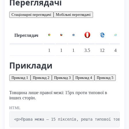
Переглядачі
Стаціонарні переглядачі
Мобільні переглядачі
Переглядач
Підтримка: стаціонарні переглядачі
1
1
1
3.5
12
4
Приклади
Приклад 1
Приклад 2
Приклад 3
Приклад 4
Приклад 5
Товщина лише правої межі: 15px проти типової в
інших сторін.
HTML
<p>Права межа — 15 пікселів, решта типової товщин