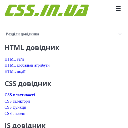
Перейти до вмісту
☰
Розділи довідника
HTML довідник
HTML теґи
HTML глобальні атрибути
HTML події
CSS довідник
CSS властивості
CSS селектори
CSS функції
CSS значення
JS довідник