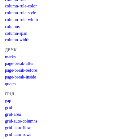
column-rule-color
column-rule-style
column-rule-width
columns
column-span
column-width
ДРУК
marks
page-break-after
page-break-before
page-break-inside
quotes
ҐРІД
gap
grid
grid-area
grid-auto-columns
grid-auto-flow
grid-auto-rows