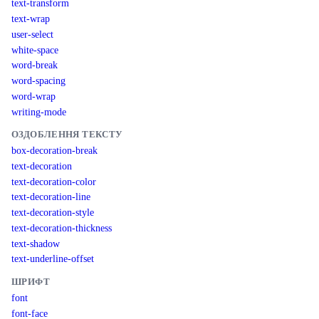
text-transform
text-wrap
user-select
white-space
word-break
word-spacing
word-wrap
writing-mode
ОЗДОБЛЕННЯ ТЕКСТУ
box-decoration-break
text-decoration
text-decoration-color
text-decoration-line
text-decoration-style
text-decoration-thickness
text-shadow
text-underline-offset
ШРИФТ
font
font-face