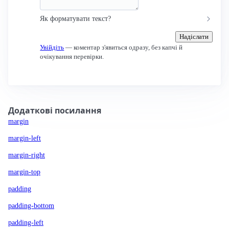
Як форматувати текст?
Надіслати
Увійдіть
— коментар з'явиться одразу, без капчі й
очікування перевірки.
Додаткові посилання
margin
margin-left
margin-right
margin-top
padding
padding-bottom
padding-left