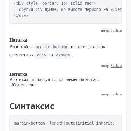
<div style="border: 1px solid red">

  Другий div думає, що висота першого на 0.5em мен
автор:
Svitlana
Нотатка
Властивість
не впливає на такі
margin-bottom
елементи як
та
.
<tt>
<span>
автор:
Svitlana
Нотатка
Вертикальні відступи двох елементів можуть
об'єднуватися.
автор:
Svitlana
Синтаксис
margin-bottom: length|auto|initial|inherit;