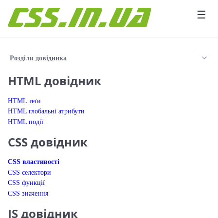
Перейти до вмісту
☰
Розділи довідника
HTML довідник
HTML теґи
HTML глобальні атрибути
HTML події
CSS довідник
CSS властивості
CSS селектори
CSS функції
CSS значення
JS довідник