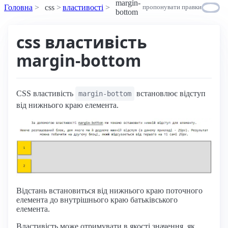
margin-
Головна
css
властивості
пропонувати правки
bottom
css властивість
margin-bottom
CSS властивість
встановлює відступ
margin-bottom
від нижнього краю елемента.
Відстань встановиться від нижнього краю поточного
елемента до внутрішнього краю батьківського
елемента.
Властивість може отримувати в якості значення, як