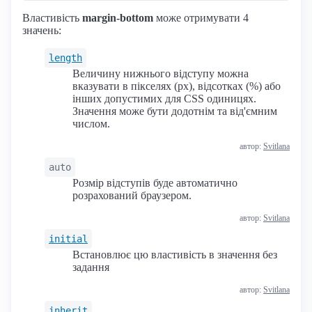
Властивість
margin-bottom
може отримувати 4
значень:
length
Величину нижнього відступу можна
вказувати в пікселях (px), відсотках (%) або
інших допустимих для CSS одиницях.
Значення може бути додотнім та від'ємним
числом.
автор:
Svitlana
auto
Розмір відступів буде автоматично
розрахований браузером.
автор:
Svitlana
initial
Встановлює цю властивість в значення без
задання
автор:
Svitlana
inherit