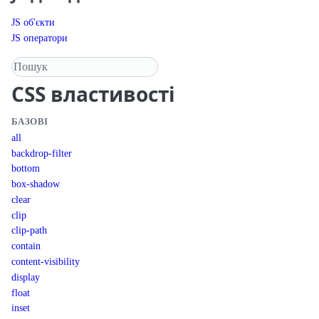
JS об'єкти
JS оператори
Пошук у довіднику
CSS
властивості
БАЗОВІ
all
backdrop-filter
bottom
box-shadow
clear
clip
clip-path
contain
content-visibility
display
float
inset