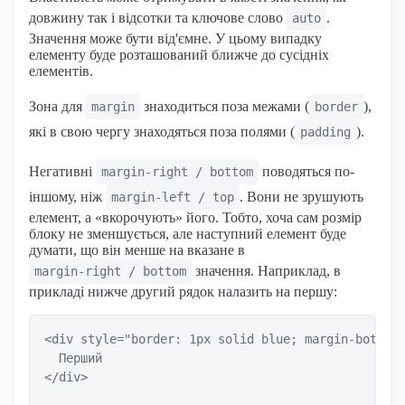
довжину так і відсотки та ключове слово
.
auto
Значення може бути від'ємне. У цьому випадку
елементу буде розташований ближче до сусідніх
елементів.
Зона для
знаходиться поза межами (
),
margin
border
які в свою чергу знаходяться поза полями (
).
padding
Негативні
поводяться по-
margin-right / bottom
іншому, ніж
. Вони не зрушують
margin-left / top
елемент, а «вкорочують» його. Тобто, хоча сам розмір
блоку не зменшується, але наступний елемент буде
думати, що він менше на вказане в
значення. Наприклад, в
margin-right / bottom
прикладі нижче другий рядок налазить на першу:
<div style="border: 1px solid blue; margin-bottom:
  Перший

</div>
