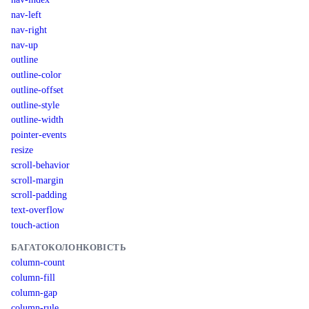
nav-left
nav-right
nav-up
outline
outline-color
outline-offset
outline-style
outline-width
pointer-events
resize
scroll-behavior
scroll-margin
scroll-padding
text-overflow
touch-action
БАГАТОКОЛОНКОВІСТЬ
column-count
column-fill
column-gap
column-rule