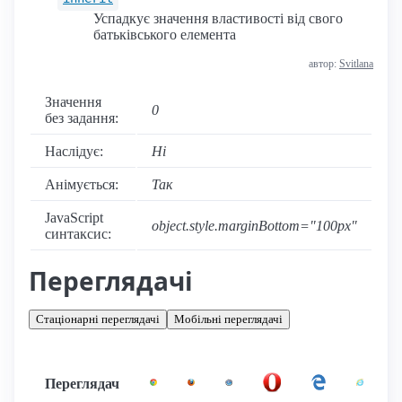
Успадкує значення властивості від свого
батьківського елемента
автор:
Svitlana
Значення
0
без задання:
Наслідує:
Ні
Анімується:
Так
JavaScript
object.style.marginBottom="100px"
синтаксис:
Переглядачі
Стаціонарні переглядачі
Мобільні переглядачі
Переглядач