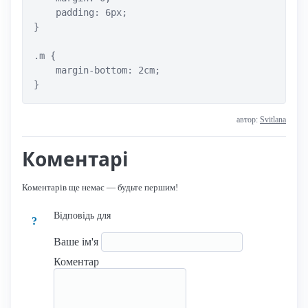
    padding: 6px;

}

.m {

    margin-bottom: 2cm;

}
автор:
Svitlana
Коментарі
Коментарів ще немає — будьте першим!
Відповідь для
?
Ваше ім'я
Коментар