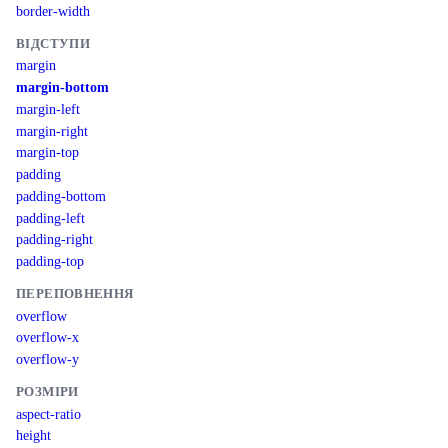
border-width
ВІДСТУПИ
margin
margin-bottom
margin-left
margin-right
margin-top
padding
padding-bottom
padding-left
padding-right
padding-top
ПЕРЕПОВНЕННЯ
overflow
overflow-x
overflow-y
РОЗМІРИ
aspect-ratio
height