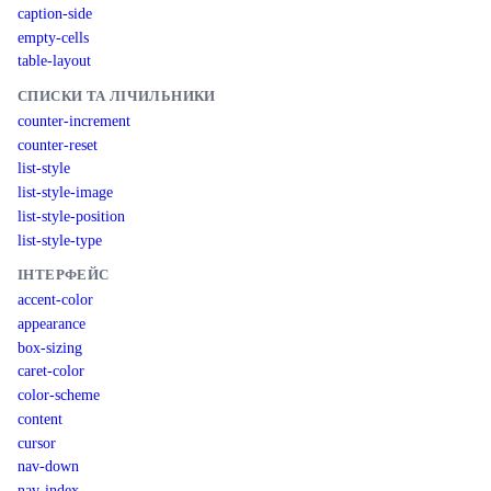
caption-side
empty-cells
table-layout
СПИСКИ ТА ЛІЧИЛЬНИКИ
counter-increment
counter-reset
list-style
list-style-image
list-style-position
list-style-type
ІНТЕРФЕЙС
accent-color
appearance
box-sizing
caret-color
color-scheme
content
cursor
nav-down
nav-index