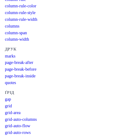
column-rule-color
column-rule-style
column-rule-width
columns
column-span
column-width
ДРУК
marks
page-break-after
page-break-before
page-break-inside
quotes
ҐРІД
gap
grid
grid-area
grid-auto-columns
grid-auto-flow
grid-auto-rows