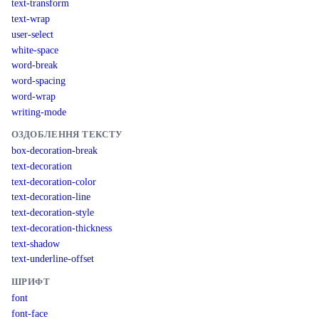
text-transform
text-wrap
user-select
white-space
word-break
word-spacing
word-wrap
writing-mode
ОЗДОБЛЕННЯ ТЕКСТУ
box-decoration-break
text-decoration
text-decoration-color
text-decoration-line
text-decoration-style
text-decoration-thickness
text-shadow
text-underline-offset
ШРИФТ
font
font-face