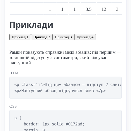
Підтримка: стаціонарні переглядачі
1
1
1
3.5
12
3
Приклади
Приклад 1
Приклад 2
Приклад 3
Приклад 4
Рамки показують справжні межі абзаців: під першим —
зовнішній відступ у 2 сантиметри, який відсуває
наступний.
HTML
<p class="m">Під цим абзацом — відступ 2 сантиметр
<p>Наступний абзац відсунувся вниз.</p>
CSS
p {

    border: 1px solid #0172ad;

    margin: 0;
