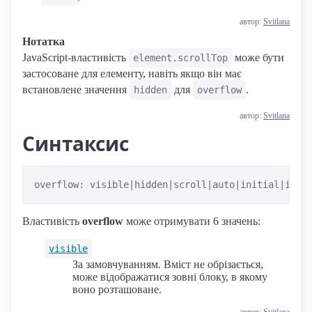
автор:
Svitlana
Нотатка
JavaScript-властивість
може бути
element.scrollTop
застосоване для елементу, навіть якщо він має
встановлене значення
для
.
hidden
overflow
автор:
Svitlana
Синтаксис
overflow: visible|hidden|scroll|auto|initial|inhe
Властивість
overflow
може отримувати 6 значень:
visible
За замовчуванням. Вміст не обрізається,
може відображатися зовні блоку, в якому
воно розташоване.