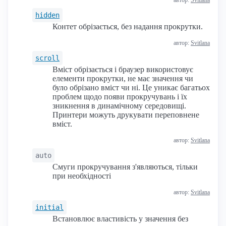
автор:
Svitlana
hidden
Контет обрізається, без надання прокрутки.
автор:
Svitlana
scroll
Вміст обрізається і браузер використовує
елементи прокрутки, не має значення чи
було обрізано вміст чи ні. Це уникає багатьох
проблем щодо появи прокручувань і їх
зникнення в динамічному середовищі.
Принтери можуть друкувати переповнене
вміст.
автор:
Svitlana
auto
Смуги прокручування з'являються, тільки
при необхідності
автор:
Svitlana
initial
Встановлює властивість у значення без