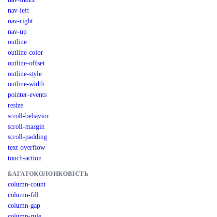
nav-left
nav-right
nav-up
outline
outline-color
outline-offset
outline-style
outline-width
pointer-events
resize
scroll-behavior
scroll-margin
scroll-padding
text-overflow
touch-action
БАГАТОКОЛОНКОВІСТЬ
column-count
column-fill
column-gap
column-rule