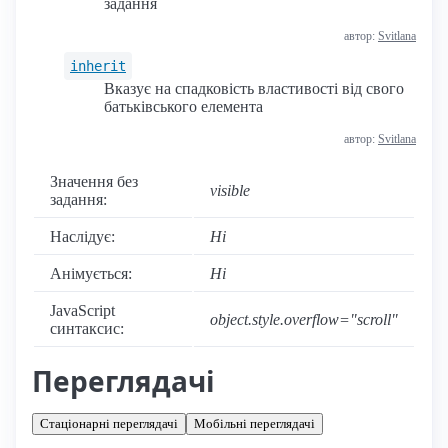
задання
автор:
Svitlana
inherit
Вказує на спадковість властивості від свого
батьківського елемента
автор:
Svitlana
Значення без
visible
задання:
Наслідує:
Ні
Анімується:
Ні
JavaScript
object.style.overflow="scroll"
синтаксис:
Переглядачі
Стаціонарні переглядачі
Мобільні переглядачі