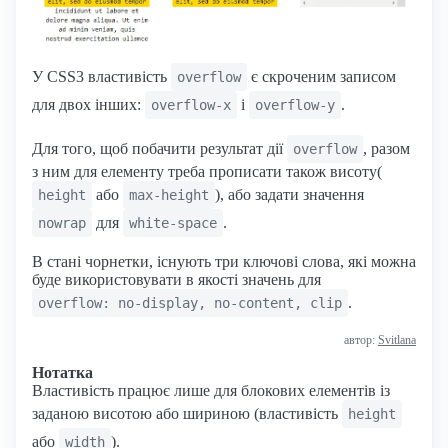
У CSS3 властивість
є скроченим записом
overflow
для двох інших:
i
.
overflow-x
overflow-y
Для того, щоб побачити результат дії
, разом
overflow
з ним для елементу треба прописати також висоту(
або
), або задати значення
height
max-height
для
.
nowrap
white-space
В стані чорнетки, існують три ключові слова, які можна
буде використовувати в якості значень для
.
overflow: no-display, no-content, clip
автор:
Svitlana
Нотатка
Властивість працює лише для блокових елементів із
заданою висотою або шириною (властивість
height
або
).
width