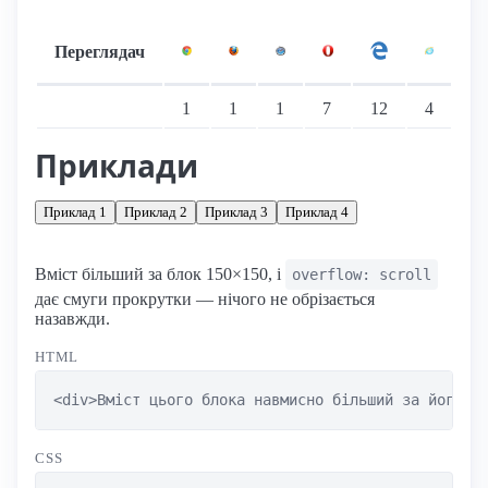
Переглядач
Підтримка: стаціонарні переглядачі
1
1
1
7
12
4
Приклади
Приклад 1
Приклад 2
Приклад 3
Приклад 4
Вміст більший за блок 150×150, і
overflow: scroll
дає смуги прокрутки — нічого не обрізається
назавжди.
HTML
<div>Вміст цього блока навмисно більший за його р
CSS