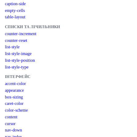
caption-side
empty-cells
table-layout
СПИСКИ ТА ЛІЧИЛЬНИКИ
counter-increment
counter-reset
list-style
list-style-image
list-style-position
list-style-type
ІНТЕРФЕЙС
accent-color
appearance
box-sizing
caret-color
color-scheme
content
cursor
nav-down
nav-index