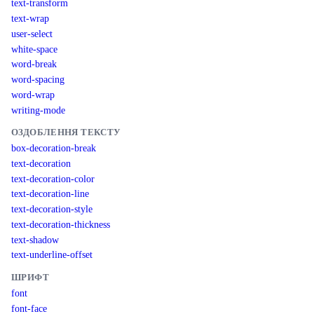
text-transform
text-wrap
user-select
white-space
word-break
word-spacing
word-wrap
writing-mode
ОЗДОБЛЕННЯ ТЕКСТУ
box-decoration-break
text-decoration
text-decoration-color
text-decoration-line
text-decoration-style
text-decoration-thickness
text-shadow
text-underline-offset
ШРИФТ
font
font-face