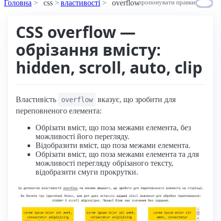
Головна
css
властивості
overflow
пропонувати правки
CSS overflow —
обрізання вмісту:
hidden, scroll, auto, clip
Властивість
вказує, що зробити для
overflow
переповненого елемента:
Обрізати вміст, що поза межами елемента, без
можливості його перегляду.
Відобразити вміст, що поза межами елемента.
Обрізати вміст, що поза межами елемента та для
можливості перегляду обрізаного тексту,
відобразити смуги прокрутки.