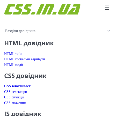
Перейти до вмісту
☰
Розділи довідника
HTML довідник
HTML теґи
HTML глобальні атрибути
HTML події
CSS довідник
CSS властивості
CSS селектори
CSS функції
CSS значення
JS довідник