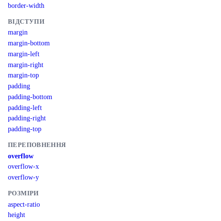
border-width
ВІДСТУПИ
margin
margin-bottom
margin-left
margin-right
margin-top
padding
padding-bottom
padding-left
padding-right
padding-top
ПЕРЕПОВНЕННЯ
overflow
overflow-x
overflow-y
РОЗМІРИ
aspect-ratio
height