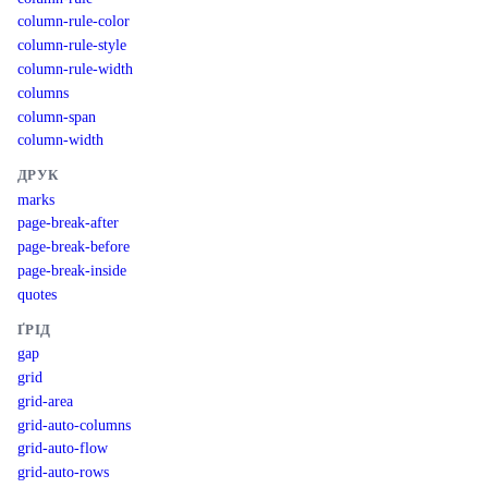
column-rule-color
column-rule-style
column-rule-width
columns
column-span
column-width
ДРУК
marks
page-break-after
page-break-before
page-break-inside
quotes
ҐРІД
gap
grid
grid-area
grid-auto-columns
grid-auto-flow
grid-auto-rows