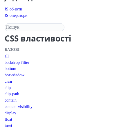
JS об'єкти
JS оператори
Пошук у довіднику
CSS
властивості
БАЗОВІ
all
backdrop-filter
bottom
box-shadow
clear
clip
clip-path
contain
content-visibility
display
float
inset