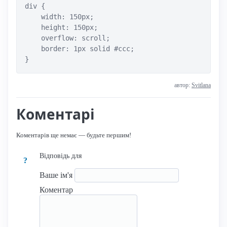
div {

    width: 150px;

    height: 150px;

    overflow: scroll;

    border: 1px solid #ccc;

}
автор:
Svitlana
Коментарі
Коментарів ще немає — будьте першим!
Відповідь для
?
Ваше ім'я
Коментар