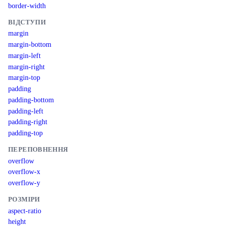
border-width
ВІДСТУПИ
margin
margin-bottom
margin-left
margin-right
margin-top
padding
padding-bottom
padding-left
padding-right
padding-top
ПЕРЕПОВНЕННЯ
overflow
overflow-x
overflow-y
РОЗМІРИ
aspect-ratio
height