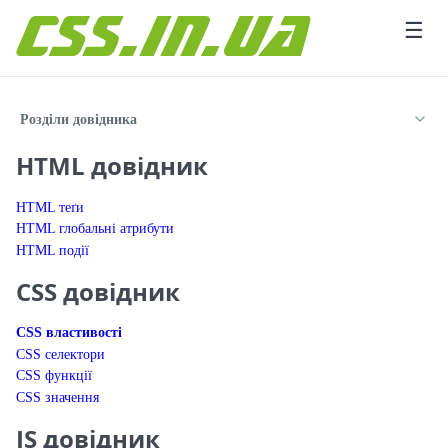
Перейти до вмісту
☰
Розділи довідника
HTML довідник
HTML теґи
HTML глобальні атрибути
HTML події
CSS довідник
CSS властивості
CSS селектори
CSS функції
CSS значення
JS довідник