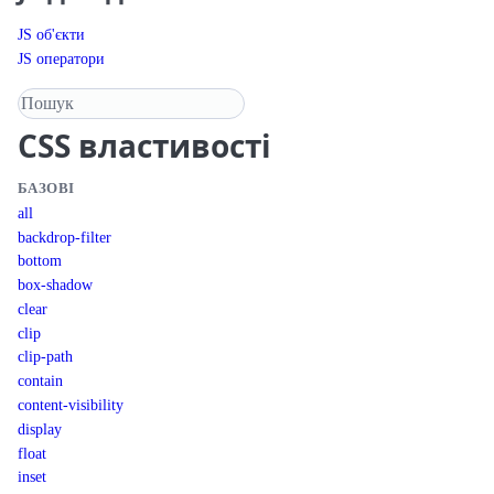
JS об'єкти
JS оператори
Пошук у довіднику
CSS
властивості
БАЗОВІ
all
backdrop-filter
bottom
box-shadow
clear
clip
clip-path
contain
content-visibility
display
float
inset