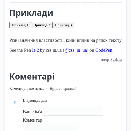
Приклади
Приклад 1
Приклад 2
Приклад 3
Різні значення властивості і їхній вплив на рядок тексту
See the Pen
ls-2
by css.in.ua (
@css_in_ua
) on
CodePen
.
автор:
Svitlana
Коментарі
Коментарів ще немає — будьте першим!
Відповідь для
?
Ваше ім'я
Коментар