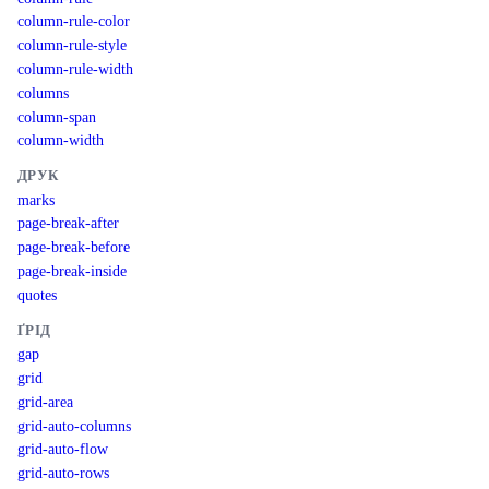
column-rule-color
column-rule-style
column-rule-width
columns
column-span
column-width
ДРУК
marks
page-break-after
page-break-before
page-break-inside
quotes
ҐРІД
gap
grid
grid-area
grid-auto-columns
grid-auto-flow
grid-auto-rows