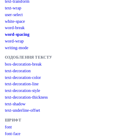
text-transform
text-wrap
user-select
white-space
word-break
word-spacing
word-wrap
writing-mode
ОЗДОБЛЕННЯ ТЕКСТУ
box-decoration-break
text-decoration
text-decoration-color
text-decoration-line
text-decoration-style
text-decoration-thickness
text-shadow
text-underline-offset
ШРИФТ
font
font-face