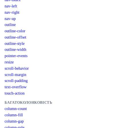
nav-left
nav-right
nav-up
outline
outline-color
outline-offset
outline-style
outline-width
pointer-events
resize
scroll-behavior
scroll-margin
scroll-padding
text-overflow
touch-action
БАГАТОКОЛОНКОВІСТЬ
column-count
column-fill
column-gap
column-rule