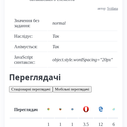
автор:
Svitlana
Значення без
normal
задання:
Наслідує:
Так
Анімується:
Так
JavaScript
object.style.wordSpacing="20px"
синтаксис:
Переглядачі
Стаціонарні переглядачі
Мобільні переглядачі
Переглядач
Підтримка: стаціонарні переглядачі
1
1
1
3.5
12
6