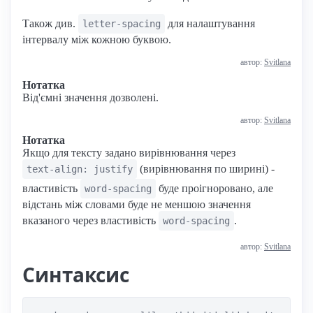
Також див.
для налаштування
letter-spacing
інтервалу між кожною буквою.
автор:
Svitlana
Нотатка
Від'ємні значення дозволені.
автор:
Svitlana
Нотатка
Якщо для тексту задано вирівнювання через
(вирівнювання по ширині) -
text-align: justify
властивість
буде проігноровано, але
word-spacing
відстань між словами буде не меншою значення
вказаного через властивість
.
word-spacing
автор:
Svitlana
Синтаксис