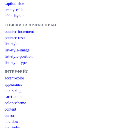
caption-side
empty-cells
table-layout
СПИСКИ ТА ЛІЧИЛЬНИКИ
counter-increment
counter-reset
list-style
list-style-image
list-style-position
list-style-type
ІНТЕРФЕЙС
accent-color
appearance
box-sizing
caret-color
color-scheme
content
cursor
nav-down
nav-index