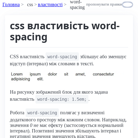
word-
Головна
css
властивості
пропонувати правки
spacing
css властивість word-
spacing
CSS властивість
збільшує або зменшує
word-spacing
відступ (інтервал) між словами в тексті.
На рисунку зображений блок для якого задана
властивість
.
word-spacing: 1.5em;
Робота
полягає у визначенні
word-spacing
додаткового простору між кожним словом. Наприклад,
значення
0
не має ефекту (застосовується нормальний
інтервал). Позитивні значення збільшують інтервал і
негативні значення зменшують відстань.