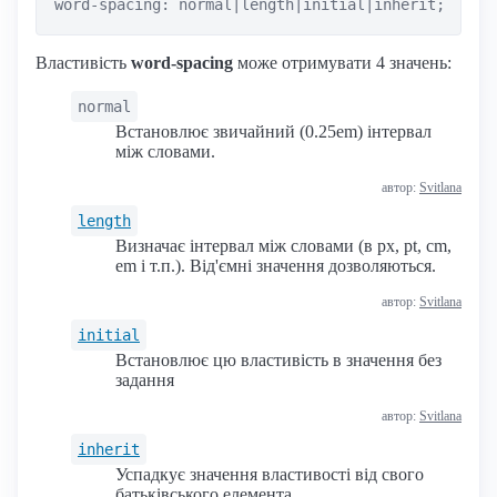
word-spacing: normal|length|initial|inherit;
Властивість
word-spacing
може отримувати 4 значень:
normal
Встановлює звичайний (0.25em) інтервал
між словами.
автор:
Svitlana
length
Визначає інтервал між словами (в px, pt, cm,
em і т.п.). Від'ємні значення дозволяються.
автор:
Svitlana
initial
Встановлює цю властивість в значення без
задання
автор:
Svitlana
inherit
Успадкує значення властивості від свого
батьківського елемента