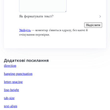
Як форматувати текст?
Надіслати
Увійдіть
— коментар з'явиться одразу, без капчі й
очікування перевірки.
Додаткові посилання
direction
hanging-punctuation
letter-spacing
line-height
tab-size
text-align