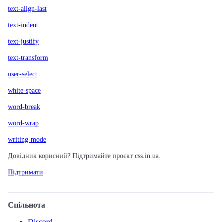
text-align-last
text-indent
text-justify
text-transform
user-select
white-space
word-break
word-wrap
writing-mode
Довідник корисний? Підтримайте проєкт css.in.ua.
Підтримати
Спільнота
Discord